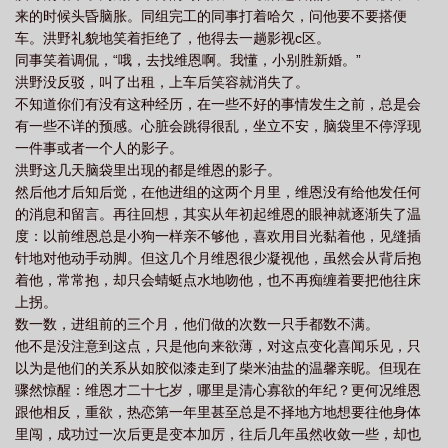
来的时候头昏脑胀。同组完工的同事打着哈欠，问他要不要搭便
车。洪野礼貌地笑着拒绝了，他得去一趟影视c区。
同事笑着调侃，“哦，去找维恩啊。我懂，小别胜新婚。”
洪野没反驳，叫了出租，上车后笑容就消失了。
不知道你们有没有这种经历，在一些不好的事情发生之前，总是会
有一些不详的预感。心脏会跳得很乱，坐立不安，脑袋里不停浮现
一件事或者一个人的影子。
洪野这几天脑袋里出现的都是维恩的影子。
然后他才后知后觉，在他进组的这两个月里，维恩没有给他发任何
的消息和留言。再往回想，其实从年初起维恩的眼神就逐渐失了温
度：以前维恩总是小狗一样亲不够他，喜欢用目光黏着他，见缝插
针地对他动手动脚。但这几个月维恩很少凝视他，虽然会从背后抱
着他，常常抱，却只会蜻蜓点水地吻他，也不再痴缠着要把他往床
上拐。
数一数，进组前的三个月，他们做的次数一只手都数不满。
他不是没注意到这点，只是他向来欲薄，对这点变化喜闻乐见，只
以为是他们的关系从如胶似漆走到了柴米油盐的温馨亲昵。但现在
骤然惊醒：维恩才二十七岁，哪里是清心寡欲的年纪？更何况维恩
跟他相反，重欲，热恋第一年里甚至总是不择地方地想要往他身体
里闯，成功过一次后更是变本加厉，往后几年虽然收敛一些，却也