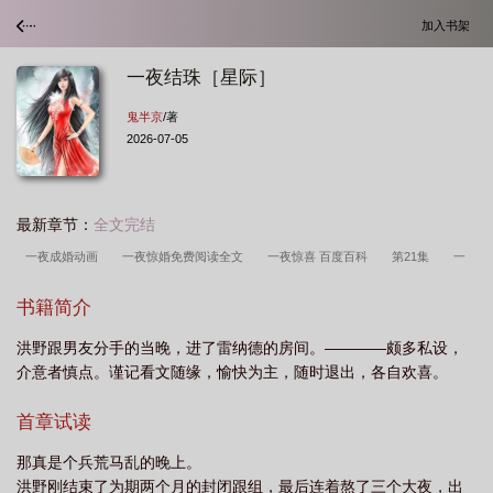
加入书架
一夜结珠［星际］
鬼半京
/著
2026-07-05
最新章节：
全文完结
一夜成婚动画
一夜惊婚免费阅读全文
一夜惊喜 百度百科
第21集
一
夜结婚电视剧
一夜成新娘
一夜成婚作者
一夜结珠星际鬼半京
书籍简介
洪野跟男友分手的当晚，进了雷纳德的房间。————颇多私设，
介意者慎点。谨记看文随缘，愉快为主，随时退出，各自欢喜。
首章试读
那真是个兵荒马乱的晚上。
洪野刚结束了为期两个月的封闭跟组，最后连着熬了三个大夜，出