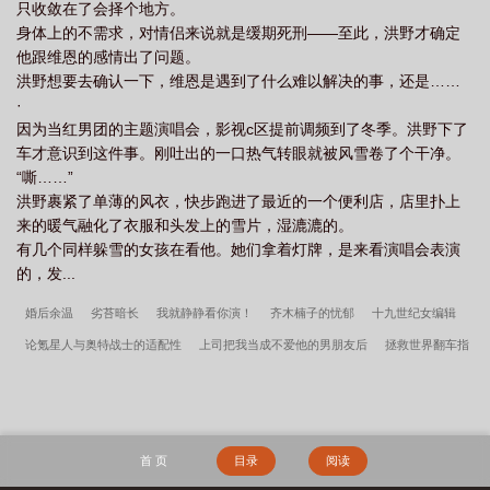
只收敛在了会择个地方。
身体上的不需求，对情侣来说就是缓期死刑——至此，洪野才确定
他跟维恩的感情出了问题。
洪野想要去确认一下，维恩是遇到了什么难以解决的事，还是……
·
因为当红男团的主题演唱会，影视c区提前调频到了冬季。洪野下了
车才意识到这件事。刚吐出的一口热气转眼就被风雪卷了个干净。
“嘶……”
洪野裹紧了单薄的风衣，快步跑进了最近的一个便利店，店里扑上
来的暖气融化了衣服和头发上的雪片，湿漉漉的。
有几个同样躲雪的女孩在看他。她们拿着灯牌，是来看演唱会表演
的，发...
婚后余温
劣苔暗长
我就静静看你演！
齐木楠子的忧郁
十九世纪女编辑
论氪星人与奥特战士的适配性
上司把我当成不爱他的男朋友后
拯救世界翻车指
南
失业后变成豪门幼崽
主角怎么这么惨？[快穿]
天与暴君家今天也在跨服打
工
社畜的怨气是特级咒灵
昭昭未央（重生）
天幕说两个千古一帝都是我
雾
温
频繁恋爱才能当好顶流
诱青
折荷
扮演人类幼崽的一天
总裁你怎么能
首 页
目录
阅读
爱上替身！
掏空家底，资本家大小姐嫁军少
李小萌周文瑞小说笔趣阁
宋柔荆