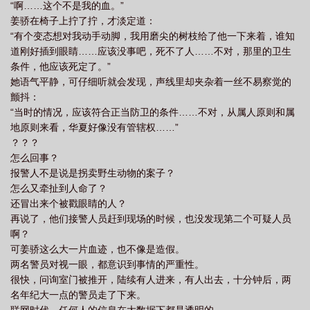
“啊……这个不是我的血。”
姜骄在椅子上拧了拧，才淡定道：
“有个变态想对我动手动脚，我用磨尖的树枝给了他一下来着，谁知
道刚好插到眼睛……应该没事吧，死不了人……不对，那里的卫生
条件，他应该死定了。”
她语气平静，可仔细听就会发现，声线里却夹杂着一丝不易察觉的
颤抖：
“当时的情况，应该符合正当防卫的条件……不对，从属人原则和属
地原则来看，华夏好像没有管辖权……”
？？？
怎么回事？
报警人不是说是拐卖野生动物的案子？
怎么又牵扯到人命了？
还冒出来个被戳眼睛的人？
再说了，他们接警人员赶到现场的时候，也没发现第二个可疑人员
啊？
可姜骄这么大一片血迹，也不像是造假。
两名警员对视一眼，都意识到事情的严重性。
很快，问询室门被推开，陆续有人进来，有人出去，十分钟后，两
名年纪大一点的警员走了下来。