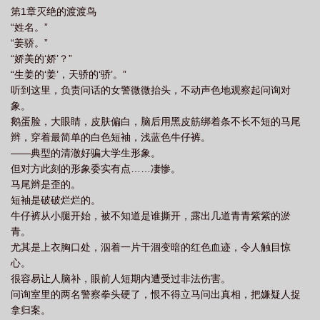
第1章灭绝的渡渡鸟
“姓名。”
“姜骄。”
“娇美的‘娇’？”
“生姜的‘姜’，天骄的‘骄’。”
听到这里，负责问话的女警微微抬头，不动声色地观察起问询对
象。
鹅蛋脸，大眼睛，皮肤偏白，脑后用黑皮筋绑着条不长不短的马尾
辫，穿着最简单的白色短袖，浅蓝色牛仔裤。
——典型的清澈好骗大学生形象。
但对方此刻的形象委实有点……凄惨。
马尾辫是歪的。
短袖是破破烂烂的。
牛仔裤从小腿开始，被不知道是谁撕开，露出几道青青紫紫的淤
青。
尤其是上衣胸口处，泅着一片干涸变暗的红色血迹，令人触目惊
心。
很容易让人脑补，眼前人短期内遭受过非法伤害。
问询室里的两名警察拳头硬了，恨不得立马问出真相，把嫌疑人捉
拿归案。