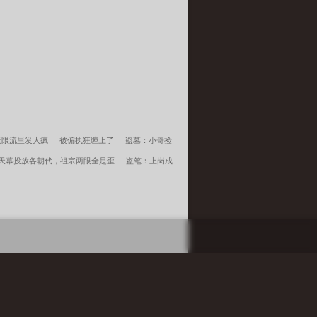
无限流里发大疯
被偏执狂缠上了
盗墓：小哥捡
天幕投放各朝代，祖宗两眼全是歪
盗笔：上岗成
祸害，惹得全城偷听八卦
心声泄露后，镇国公府
沈千凌秦少宇江湖遍地是奇葩百度云
大荒经
搜 索