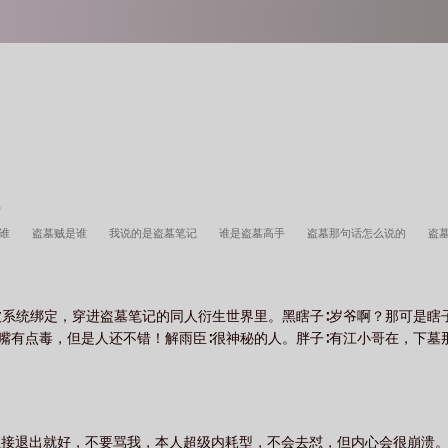
？
呢
是谁
盗墓贼是谁
我说的是盗墓笔记
谁是盗墓高手
盗墓那句话怎么说的
盗
偷了我的轮椅
说我盗墓了上一句是啥
盗墓谁说我死了百度
盗墓它是谁
原著是
被系统绑定，穿进盗墓笔记的同人衍生世界里。黑瞎子∶岁爷啊？那可是瞎
伙嘴有点毒，但是人还不错！解雨臣∶很神秘的人。胖子∶有江小哥在，下
直接退出就好，不要骂我，本人超级内耗型，不会去怼，但内心会很崩溃