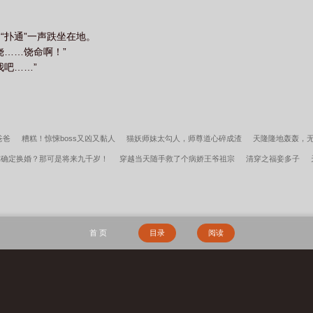
“扑通”一声跌坐在地。
饶……饶命啊！”
我吧……”
爸爸
糟糕！惊悚boss又凶又黏人
猫妖师妹太勾人，师尊道心碎成渣
天隆隆地轰轰，
你确定换婚？那可是将来九千岁！
穿越当天随手救了个病娇王爷祖宗
清穿之福妾多子
吃瓜笑哈哈
惊悚：我消耗的道具十倍返还！
一把杀猪刀，砍翻万界很合理吧？
地府两
空家底，资本家大小姐嫁军少
李小萌周文瑞小说笔趣阁
宋柔荆风全集免费阅读
逆转
云
女帝：只是让你解毒，你成就无上仙帝
我高育良的学生，必须进步
首 页
目录
阅读