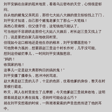
刘平安躺在自家的苞米地里，看着乌云密布的天空，心情很是郁
张冬全文免费
乡野小医神演员表
乡野小医神王大宝免费阅读
乡野小医神刘
闷。
平安
乡野小医神阅读全文
笔趣阁乡野小神医
乡野小医神刘平安短剧
乡
自从他的赌鬼父亲死后，那些七大姑八大姨的债主纷纷找上了门，
野小医神张冬
乡野小医神短剧免费观看最新章节
乡野小医神刘平安张芸
乡
刘平安才知道，自己那个赌鬼老爹欠了那么一大笔钱！
虽然心里痛恨，但父债子偿，这笔钱他只能认了。
野小医神 长河
乡野小神医百度百科
乡野小医神 短剧
乡野小医神短
可当他好不容易哄走那些七大姑八大姨后，村长赵三贵又找上了
剧
乡野小医神免费完整版
乡野小神医免费版
乡野小医神 刘平安
门，说是要把自家几亩地收回村里。
但现如今这口粮地还是他生存的根本，刘平安哪愿意给？
可他势单力孤的，想要跟赵三贵这个村长作对，几乎没可能。
想到这些破烂事儿，一时间刘平安满脸愁容。
“妈的！
收我家的地！
这事儿一定是赵大勇那狗日的搞的鬼！”
刘平安攥了攥拳头，怒冲冲的骂道。
赵大勇是赵三贵的儿子，十足的色胚，仗着他爹的身份，整天在村
里横行霸道。
昨天，两人在村里发生了点摩擦，今天他爹赵三贵就来收地，这明
摆着就是赵大勇在搞鬼，否则咋可能会这么巧？
就在刘平安想着的时候，一阵淅淅索索的声音忽然传进了他的耳
中。