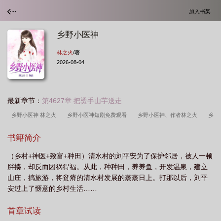
加入书架
乡野小医神
林之火
/著
2026-08-04
最新章节：
第4627章 把烫手山芋送走
乡野小医神 林之火
乡野小医神短剧免费观看
乡野小医神、作者林之火
乡
野小医神1-100集免费
乡野小医神刘平安张芸短剧
乡野小医神周洛伊
乡野
书籍简介
小医神夸克
乡野小医神全文阅读
乡野小医神短剧周洛伊
乡野小神医大
（乡村+神医+致富+种田）清水村的刘平安为了保护邻居，被人一顿
火
乡野小神医阅读全文
乡野小医神刘平安2243章
乡野小医神 笔趣
胖揍，却反而因祸得福。从此，种种田，养养鱼，开发温泉，建立
阁
乡野小医神(林之火)最新章节免费阅读_清河文学网
百度乡野小神医
乡
山庄，搞旅游，将贫瘠的清水村发展的蒸蒸日上。打那以后，刘平
野小医神贤亮
乡野小医神故事风格是那种
乡野小医神完整版
乡野小医神刘
安过上了惬意的乡村生活……
平最火的一句
乡野小医神短剧免费观看全集剧情简
乡野小医神林之火
乡野
首章试读
小医神张芸角色
乡野小医神短剧在线观看
乡野小医神短剧合集
乡野小医神