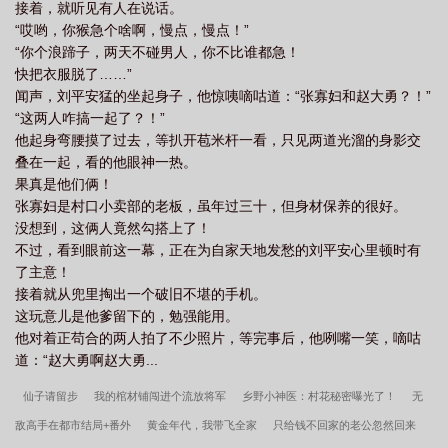
接着，就听见有人在说话。
“哎哟，你猴急个啥啊，慢点，慢点！”
“你个浪蹄子，两天不碰男人，你不比谁都急！
快把衣服脱了……”
闻声，刘平安猛的坐起身子，他惊咦嘀咕道：“张寡妇和赵大勇？！”
“这两人咋搞一起了？！”
他起身弯腰摸了过去，等扒开苞米杆一看，只见两道光溜的身影交
叠在一起，看的他眼神一热。
果真是他们俩！
张寡妇是村口小卖部的老板，虽年过三十，但身材保养的很好。
没想到，这俩人竟然勾搭上了！
不过，看到眼前这一幕，正在为自家天地发愁的刘平安心里顿时有
了主意！
接着就从兜里掏出一个破旧不堪的手机。
这玩意儿是他爹留下的，勉强能用。
他对着正苟合的两人拍了不少照片，等完事后，他咧嘴一笑，嘀咕
道：“赵大勇啊赵大勇...
仙子请留步
我的棺材铺闯进个流放将军
乡野小神医：村花秘密曝光了！
无
敌高手在都市结局+番外
黄金年代，我带飞全家
只给钱不回家的老公忽然回来