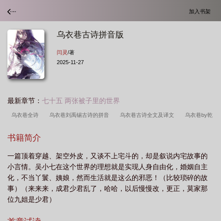
加入书架
乌衣巷古诗拼音版
闫灵
/著
2025-11-27
最新章节：
七十五 两张被子里的世界
乌衣巷全诗
乌衣巷刘禹锡古诗的拼音
乌衣巷古诗全文及译文
乌衣巷by乾
凌踏月
乌衣巷之囚爱漫画免费版下拉话
乌衣巷作者
乌衣巷唐刘禹锡
乌
书籍简介
衣巷古诗
乌衣巷by闫灵
乌衣巷赏析
乌衣巷口夕阳斜
乌衣巷txt闫
一篇顶着穿越、架空外皮，又谈不上宅斗的，却是叙说内宅故事的
灵
乌衣巷在哪里
乌衣巷闫灵txt
乌衣巷古诗拼音版
乌衣巷位于哪个城
小言情。吴小七在这个世界的理想就是实现人身自由化，婚姻自主
市
乌衣巷刘禹锡古诗的意思
乌衣巷闫灵
乌衣巷免费阅读
乌衣巷 古
化，不当丫鬟、姨娘，然而生活就是这么的邪恶！（比较琐碎的故
诗
乌衣巷读音
乌衣巷是什么意思
旧时王谢堂前燕
乌衣巷是几年级学
事）（来来来，成君少君乱了，哈哈，以后慢慢改，更正，莫家那
位九姐是少君）
的
乌衣巷书法作品欣赏
乌衣巷是什么地方
乌衣巷歌曲
乌衣巷 古诗拼
音
乌衣巷txt百度
乌衣巷几年级语文课本
乌衣巷的意思
乌衣巷讲了什