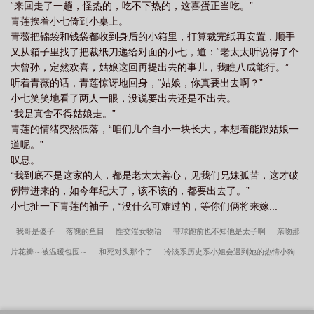
“来回走了一趟，怪热的，吃不下热的，这喜蛋正当吃。”
青莲挨着小七倚到小桌上。
青薇把锦袋和钱袋都收到身后的小箱里，打算裁完纸再安置，顺手
又从箱子里找了把裁纸刀递给对面的小七，道：“老太太听说得了个
大曾孙，定然欢喜，姑娘这回再提出去的事儿，我瞧八成能行。”
听着青薇的话，青莲惊讶地回身，“姑娘，你真要出去啊？”
小七笑笑地看了两人一眼，没说要出去还是不出去。
“我是真舍不得姑娘走。”
青莲的情绪突然低落，“咱们几个自小一块长大，本想着能跟姑娘一
道呢。”
叹息。
“我到底不是这家的人，都是老太太善心，见我们兄妹孤苦，这才破
例带进来的，如今年纪大了，该不该的，都要出去了。”
小七扯一下青莲的袖子，“没什么可难过的，等你们俩将来嫁...
我哥是傻子
落魄的鱼目
性交淫女物语
带球跑前也不知他是太子啊
亲吻那
片花瓣～被温暖包围～
和死对头那个了
冷淡系历史系小姐会遇到她的热情小狗
吗？
活该
替身受他有千层套路
承爵慕言：强制与救赎
此湖之东
玄学嫡
女被读心后，全家悔哭了
当我重生回了刚搬到女寝室的时候。
重回七七种田养
娃
协议结婚后被霸总宠上天
宿敌？妻子！
逆来顺受的漂亮炮灰
娇珠映玉/