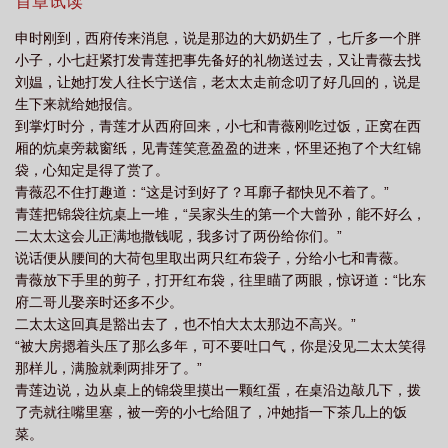
首章试读
么故事
乌衣巷表达了诗人怎样的思想感情
乌衣巷刘禹锡古诗
乌衣巷古诗带
申时刚到，西府传来消息，说是那边的大奶奶生了，七斤多一个胖
拼音
乌衣巷口夕阳斜全诗
乌衣巷的历史典故
小子，小七赶紧打发青莲把事先备好的礼物送过去，又让青薇去找
刘媪，让她打发人往长宁送信，老太太走前念叨了好几回的，说是
生下来就给她报信。
到掌灯时分，青莲才从西府回来，小七和青薇刚吃过饭，正窝在西
厢的炕桌旁裁窗纸，见青莲笑意盈盈的进来，怀里还抱了个大红锦
袋，心知定是得了赏了。
青薇忍不住打趣道：“这是讨到好了？耳廓子都快见不着了。”
青莲把锦袋往炕桌上一堆，“吴家头生的第一个大曾孙，能不好么，
二太太这会儿正满地撒钱呢，我多讨了两份给你们。”
说话便从腰间的大荷包里取出两只红布袋子，分给小七和青薇。
青薇放下手里的剪子，打开红布袋，往里瞄了两眼，惊讶道：“比东
府二哥儿娶亲时还多不少。
二太太这回真是豁出去了，也不怕大太太那边不高兴。”
“被大房摁着头压了那么多年，可不要吐口气，你是没见二太太笑得
那样儿，满脸就剩两排牙了。”
青莲边说，边从桌上的锦袋里摸出一颗红蛋，在桌沿边敲几下，拨
了壳就往嘴里塞，被一旁的小七给阻了，冲她指一下茶几上的饭
菜。