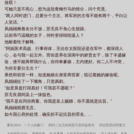
子他长命百岁了凤嫋嫋
重生换嫁短命太子他长命百岁了短剧演员
短命太子他长
放屁！
可她只是不死心，想为这段青梅竹马的情分，问个究竟。
命百岁了全文版
重生换嫁短命太子他长命百岁了完结了吗
“两人同时进门，总要分个主次。将军府的主母不能有两个，平白让
人笑话。”
凤嫋嫋揪着名分不放，苏无良不免心生烦躁。
以前乖巧温顺的女子，何时变得咄咄逼人？
他耐着性子解释。
“阿妩医术高超、行事得体，无论在太医院还是在军中，都深得人
心，会与我一起主外。而你是养在深闺中的娇贵女子，除了丰盛嫁
妆，便不能再帮我什么，你侍奉爹娘，主内便好。你二人不冲突，
为何非要分主次？”
果然和前世一样，知道她娘出身富商世家，惦记着她的嫁妆呢。
凤嫋嫋扯了一下嘴角，只觉讽刺。
“如意算盘打得真好！可我若不愿呢？”
苏无良眉间染上一抹愠色。
“我不是在同你商量。你我是皇上赐婚，你不愿就是抗旨。”
凤嫋嫋抿唇无言。
如今国公府的处境，确实担不起抗旨的罪名。...
重生2014：一个人的豪门
刚到二次元的我是不是利益相关
四合院里的阿婆主
大明神探1546
墨燃丹青
乱世逐鹿：从箭术开始爆肝修行
万人迷女配，开局