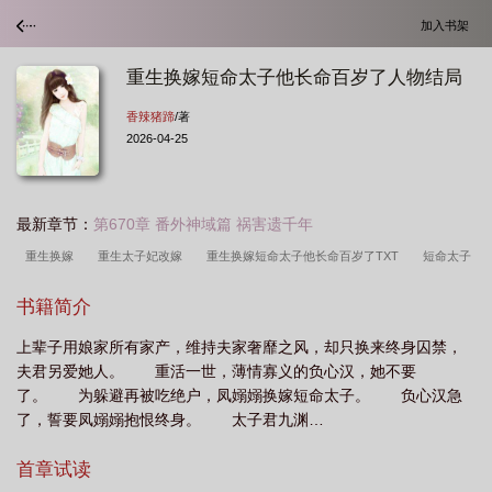
加入书架
重生换嫁短命太子他长命百岁了人物结局
香辣猪蹄
/著
2026-04-25
最新章节：
第670章 番外神域篇 祸害遗千年
重生换嫁
重生太子妃改嫁
重生换嫁短命太子他长命百岁了TXT
短命太子
他长命百岁了全集
重生换嫁短命太子他长命百岁了短剧全集
短命太子他长命百
书籍简介
岁了短剧
重生换嫁短命太子他长命百岁了百度
重生换嫁短命太子他长命百岁了
上辈子用娘家所有家产，维持夫家奢靡之风，却只换来终身囚禁，
txt
短命太子他长命百岁了短剧完整版
重生换嫁短命太子他长命百岁了全
夫君另爱她人。 重活一世，薄情寡义的负心汉，她不要
集
重生换嫁短命太子他长命百岁了凤枭死了没有?
重生换嫁短命太子他长命百
了。 为躲避再被吃绝户，凤嫋嫋换嫁短命太子。 负心汉急
岁了短剧演员表
短命太子他长命百岁了txt
短命太子他长命百岁了短剧免费观
了，誓要凤嫋嫋抱恨终身。 太子君九渊…
看
重生换嫁短命太子他长命百岁了木佰封是谁?
短命太子他长命百岁了完整
首章试读
版
重生换嫁短命太子他长命百岁了免费
短命太子他长命百岁了在线看
重生