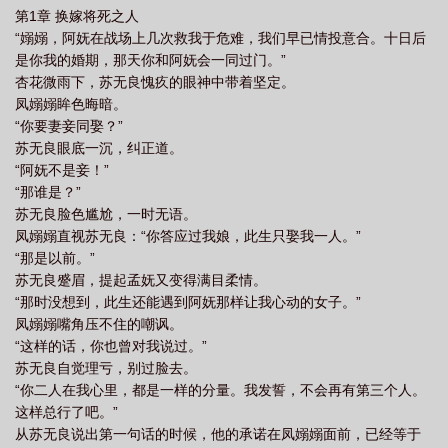
第1章 换嫁将死之人
换嫁短命太子他长命百岁了结局
重生换嫁短命太子他长命百岁了百度百科
重生
“嫋嫋，阿妩在战场上几次救我于危难，我们早已情投意合。十日后
换嫁短命太子他长命百岁了电视剧
短命太子他长命百岁了 书旗
短命太子他长
是你我的婚期，那天你和阿妩会一同过门。”
命百岁了 笔趣阁
重生换嫁短命太子他长命百岁了演员
重生换嫁短命太子他长
杏花微雨下，苏无良愧疚的眼神中带着坚定。
凤嫋嫋眸色晦暗。
命百岁了短剧免费观看
重生换嫁短命太子他长命百岁了凤枭
短命太子他长命百
“你要妻妾同娶？”
岁了_
重生换嫁短命太子他长命百岁了短剧在线观看
重生换嫁短命太子他长命
苏无良眼底一沉，纠正道。
百岁了木柏封是谁
重生换嫁短命太子他长命百岁了演员名字
短命太子他长命百
“阿妩不是妾！”
“那谁是？”
岁了 听听不听
短命太子他长命百岁了 香辣猪蹄
短命太子他长命百岁了免
苏无良脸色尴尬，一时无语。
费
短命太子他长命百岁了免费阅读
重生换嫁短命太子他长命百岁了人物结
凤嫋嫋直视苏无良：“你答应过我娘，此生只娶我一人。”
局
重生换嫁短命太子他长命百岁了演员表
短命太子他长命百岁了323
重生
“那是以前。”
嫁给短命王爷
苏无良蹙眉，提起孟妩又变得满目柔情。
短命太子他长命百岁了
短剧重生换嫁短命太子他长命百岁
“那时没想到，此生还能遇到阿妩那样让我心动的女子。”
了
短命太子他长命百岁了 短剧
重生换嫁短命太子他长命百岁了木柏封
重
凤嫋嫋嘴角压不住的嘲讽。
生换嫁短命太子他长命百岁了免费阅读百度
重生换嫁短命太子他长命百岁了男主是
“这样的话，你也曾对我说过。”
谁
重生换嫁短命太子他长命百岁了主演
重生换嫁短命太子他长命百岁了
短
苏无良自觉理亏，别过脸去。
“你二人在我心里，都是一样的分量。我发誓，不会再有第三个人。
命太子他长命百岁了 第58章
重生换嫁短命太子他长命百岁了免费观看
重生换
这样总行了吧。”
嫁短命太子他长命百岁了短剧
短命太子他长命百岁了免费观看
重生换嫁短命太
从苏无良说出第一句话的时候，他的承诺在凤嫋嫋面前，已经等于