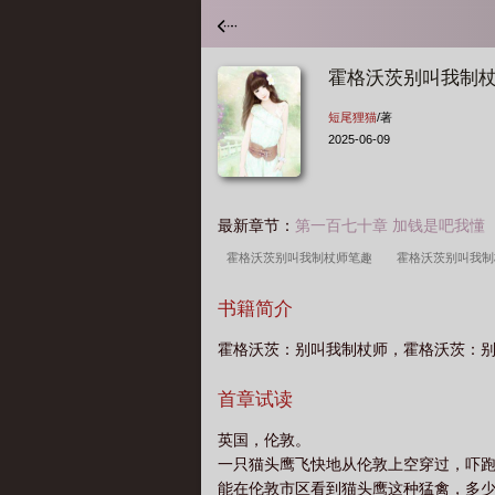
霍格沃茨别叫我制
短尾狸猫
/著
2025-06-09
最新章节：
第一百七十章 加钱是吧我懂
霍格沃茨别叫我制杖师笔趣
霍格沃茨别叫我制
狸猫
霍格沃茨别叫我制杖师qq
霍格沃茨别
书籍简介
制杖师百度
霍格沃茨别叫我制杖师短尾狸猫
霍格沃茨：别叫我制杖师，霍格沃茨：
首章试读
英国，伦敦。
一只猫头鹰飞快地从伦敦上空穿过，吓
能在伦敦市区看到猫头鹰这种猛禽，多