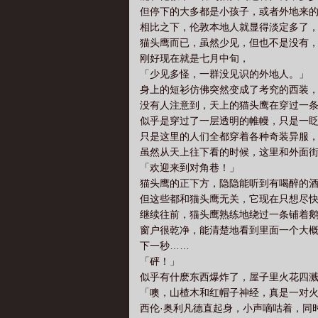
但停下的大多都是小孩子，或者外地来
相比之下，伦敦本地人就显得淡定多了
猫头鹰而已，虽然少见，但也不是没有
刚好现在就是七月中旬，
「少见多怪，一群没见识的外地人。」
身上的短衫仿佛突然变成了考究的西装
没有人注意到，天上的猫头鹰在穿过一
似乎是穿过了一层透明的帷幔，只是一
只是这里的人们全都穿着各种奇装异服
虽然从天上往下看的时候，这里和外面
「欢迎来到对角巷！」
猫头鹰的正下方，隐隐能听到有喝醉的
但这些都和猫头鹰无关，它现在只想尽
继续往前，猫头鹰熟练地绕过一条铺着
窗户很乾净，能清楚地看到里面一个大
下一秒……
「砰！」
似乎有什麽东西爆炸了，屋子里火花四
「噢，山楂木和红帽子神经，真是一对
西伦·奥利凡德直起身，小声嘀咕着，同