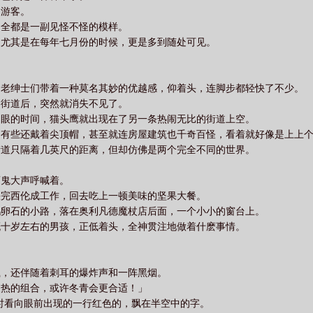
的游客。
，全都是一副见怪不怪的模样。
，尤其是在每年七月份的时候，更是多到随处可见。
，老绅士们带着一种莫名其妙的优越感，仰着头，连脚步都轻快了不少。
条街道后，突然就消失不见了。
眨眼的时间，猫头鹰就出现在了另一条热闹无比的街道上空。
，有些还戴着尖顶帽，甚至就连房屋建筑也千奇百怪，看着就好像是上上
街道只隔着几英尺的距离，但却仿佛是两个完全不同的世界。
酒鬼大声呼喊着。
快完西伦成工作，回去吃上一顿美味的坚果大餐。
鹅卵石的小路，落在奥利凡德魔杖店后面，一个小小的窗台上。
概十岁左右的男孩，正低着头，全神贯注地做着什麽事情。
溅，还伴随着刺耳的爆炸声和一阵黑烟。
火热的组合，或许冬青会更合适！」
时看向眼前出现的一行红色的，飘在半空中的字。