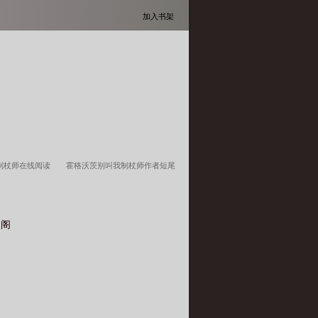
加入书架
制杖师在线阅读
霍格沃茨别叫我制杖师作者短尾
霍格沃茨别叫我制杖师(1-123)
霍格沃茨别叫我
XT
趣阁