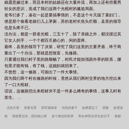
娘愿意嫁过来，而且本村的姑娘还在大量外流，再加上还有些重男
轻女的意识，造成了我们这两个光棍村的尴尬局面。
老爷们多了，凑在一起是要搞事情的，不是这个今天踹了寡妇门，
便是那个偷看老娘们儿上茅厕，弄的老村长焦头烂额，县里的领导
也是头疼不已。
没办法，都是一群老光棍，三五十了，除了亲娘之外，都没摸过其
它女人的手，一个个都百爪挠心的，闲的蛋疼。
最终，县里的领导下了决策，研究了我们这里的主要矛盾，终于商
量出了一个办法，那就是想致富，先修路。
只要通往我们村子里的路顺畅了，村民才能加强跟外界的联系，腰
包里才能有钱，有了钱，这媳妇就招来了。
不曾想，这一修路，可闹出了一件大事情。
因为我们两个村在修路的时候，竟然从我们两村交界的地方挖出来
了一口大棺材。
话说，这修路挖出来棺材并不是一件多么稀奇的事情，这事儿时有
发生。 ...
活色天香
美妻无罪
荷官诡闻录
沦陷的妻子
如果爱忘了
阴妻
欲望游
戏
我曾爱过你，想到就心疼
发个微信到异界
和女神荒岛求生的日子
救赎
上门宠婿
极品姐妹爱上我
敬往事一杯酒，再爱也不回头
美女的私人医师