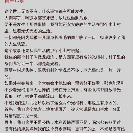
首章试读
这个世上无奇不有，什么事情都有可能发生。
人倒霉了，喝凉水都塞牙缝，放屁也砸脚后跟。
要不是发生了那件事情，我可能还安安静静的生活在那个小山村
里，过着无忧无虑的生活。
一切都是因为我被一具浑身长着毛的僵尸咬了一口，彻底改变了我
的人生轨迹。
这个故事还要从我生活的那个小山村说起。
我住的那个村子叫做龙须沟，是方圆百里有名的光棍村，村子里的
爷们儿将近一半儿都是老光棍。
隔壁村叫虎头岭，跟我们村的情况差不多，老光棍也是一片一片
的。
如果外村突然来一个大姑娘小媳妇的，甭管好不好看，那也能吸引
不少老光棍用肆无忌惮的目光在身上扫量，有些眼睛都能放绿光，
跟狼一样，哈喇子都能流出一长串来。
不过我们这片儿之所以出了这么两个光棍村，那也是有原因的。
首先，我们这个地方土地资源匮乏，被人常说是九山半水一分田，
贫瘠程度可见一斑。
再者，我们这里不通公路，水利设施严重不足，喝水都有些困难，
没有姑娘愿意嫁到我们这个穷乡僻壤，更可气的是，不光是没有姑