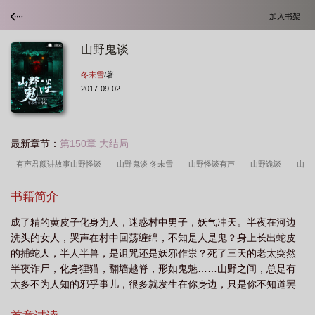
加入书架
山野鬼谈
冬未雪
/著
2017-09-02
最新章节：
第150章 大结局
有声君颜讲故事山野怪谈
山野鬼谈 冬未雪
山野怪谈有声
山野诡谈
山
野鬼事
山野怪谈全文免费阅读
山野怪事杂谈
君颜讲故事山野怪谈
山野
书籍简介
怪谈免费阅读
山野民间怪谈
山野诡事2
山野奇谈鬼故事
老版野
成了精的黄皮子化身为人，迷惑村中男子，妖气冲天。半夜在河边
鬼
山鬼与野兽油画作品
山野怪谈
山野鬼事3重生
山野怪谈免费
洗头的女人，哭声在村中回荡缠绵，不知是人是鬼？身上长出蛇皮
的捕蛇人，半人半兽，是诅咒还是妖邪作祟？死了三天的老太突然
半夜诈尸，化身狸猫，翻墙越脊，形如鬼魅……山野之间，总是有
太多不为人知的邪乎事儿，很多就发生在你身边，只是你不知道罢
了。