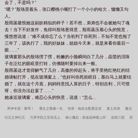
会了，不是吗？”
“嗯？”殷珞歪着头，张口樱桃小嘴打了一个小小的哈欠，慵懒又勾
人。
殷雨菡最恨她这副妖精似的样子！若不然，弟弟也不会被她勾了魂
去！当下不好发作，免得叫殷珞更得意，殷雨菡压着心头的恨意，
慢悠悠说道：“难不成你忘了么？当初判了你死刑，不知不觉也拖了
三年了，该执行了，我的好妹妹，姐姐今天来，就是来看你最后一
眼……”
玻璃窗那头的殷珞愣了愣，粉嫩的小脸瞬间白了几分，晶莹的泪珠
子在泛红的眼眶里打转，仿佛随时要掉出来一般。
殷雨菡这才觉得解气了几分，高傲的仰起头，将手里艳红艳红的结
婚请帖打开，抵在玻璃窗上，“也好叫你死前瞑目，慕白马上就要结
婚了，就在这个月底，妈妈特意找人算的日子，特别吉利，只可惜
呀，你没办法赴宴了……”
她凑近玻璃窗，难忍心头的快意，说道：“怎么...
男神专宠：要乖！
重生之顺遂一生
快穿：炮灰女配要反攻
废土武侠
魔法
纪元之神纪元
万界学院之至高无上
偷心魔妃：财迷战神霸上怀
追猎三国
邪
凰天下：驸马求宠，请摇号
野性老公，请深爱！
帝皇公寓
李媛穿越记
痴爱
缠心：巨星总裁的专属秘恋
亡者高校
军少宠翻天：丫头，别来无恙
红警之征