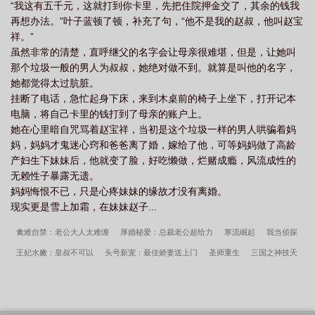
“我这有五千元，这就打到你卡里，先把住院押金交了，其余的钱我
再想办法。”叶子蓝顿了顿，补充了句，“他不是我的赵叔，他叫赵宝
祥。”
虽然非常的清楚，直呼继父的名字会让母亲很难堪，但是，让她叫
那个垃圾一般的男人为叔叔，她绝对做不到。就算是叫他的名字，
她都觉得太过肮脏。
挂断了电话，急忙起身下床，来到木桌前的椅子上坐下，打开记本
电脑，将自己卡里的钱打到了母亲的账户上。
她在心里暗自咒骂着赵宝祥，当初是这个垃圾一样的男人哄骗着妈
妈，妈妈才鬼迷心窍和爸爸离了婚，嫁给了他，可等妈妈做了高龄
产妇生下妹妹后，他就变了脸，好吃懒做，烂赌成瘾，风流成性的
无赖性子暴露无遗。
妈妈悔恨不已，只是心疼妹妹的缘故才没有离婚。
现实更是雪上加霜，在妹妹赵子...
禽难自禁：老公大人太难缠
厚婚秘爱：总裁老公超给力
寒流崛起
我当侦探
王妃水嫩：皇叔不可以
头号新宠：最佳娇妻送上门
圣师重生
三国之神技天
下
重生之大灵传
帝尊狂宠：绝品炼丹师
无敌总裁之创业启示录
总裁小妻宠
上天
法医狂妃
火影之龙血武神
医妃冲天
嘉靖小首辅
把一切都摆上货架
一不小心玩坏总裁
亿万首席宠妻入骨
狂宠霸爱：亿万娇妻别想逃
掏空家