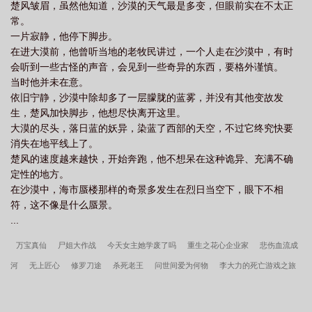
楚风皱眉，虽然他知道，沙漠的天气最是多变，但眼前实在不太正
常。
一片寂静，他停下脚步。
在进大漠前，他曾听当地的老牧民讲过，一个人走在沙漠中，有时
会听到一些古怪的声音，会见到一些奇异的东西，要格外谨慎。
当时他并未在意。
依旧宁静，沙漠中除却多了一层朦胧的蓝雾，并没有其他变故发
生，楚风加快脚步，他想尽快离开这里。
大漠的尽头，落日蓝的妖异，染蓝了西部的天空，不过它终究快要
消失在地平线上了。
楚风的速度越来越快，开始奔跑，他不想呆在这种诡异、充满不确
定性的地方。
在沙漠中，海市蜃楼那样的奇景多发生在烈日当空下，眼下不相
符，这不像是什么蜃景。
...
万宝真仙
尸姐大作战
今天女主她学废了吗
重生之花心企业家
悲伤血流成
河
无上匠心
修罗刀途
杀死老王
问世间爱为何物
李大力的死亡游戏之旅
神眼教师
纵横在武侠
三国刘璋大传
未知力量之异象
最强杀戮世界
清风
来
踏入星海
海贼之最强禁术
傅爷怀里的假千金真绝了
火影之无尽恶魔果