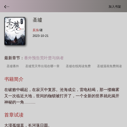
加入书架
圣墟
辰东
/著
2023-10-21
最新章节：
番外预告荒叶楚与病者
圣墟番外
圣墟荒天帝出现在哪一章
圣墟在线阅读免费
圣墟漫画免费阅读
下拉式
圣墟荒天帝在
圣墟漫画免费观看
圣墟楚风有几个妻子
圣墟动
书籍简介
漫
圣墟楚风
圣墟好看吗
圣墟楚风的老婆有几个
圣墟荒叶楚与病者番
在破败中崛起，在寂灭中复苏。沧海成尘，雷电枯竭，那一缕幽雾
外
圣墟女主角有几个分别是谁
圣墟百科
圣墟番外篇
圣墟 辰东
圣
又一次临近大地，世间的枷锁被打开了，一个全新的世界就此揭开
墟荒天帝结局太惨了
圣墟免费阅读
圣墟动漫什么时候上映
圣墟境界等级划
神秘的一角……...
分
圣墟百度百科
圣墟免费完整版阅读
圣墟结局
圣墟第一季免费观
首章试读
看
圣墟番外篇完整版
圣墟境界划分
圣墟笔趣阁免费阅读
圣墟txt完整
版
圣墟中孟天正呼唤荒天帝是哪一章
圣墟境界
圣墟讲的是什么故事
圣
大漠孤烟直，长河落日圆。