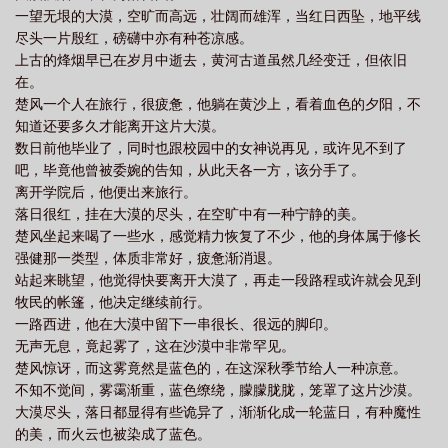
一望无垠的大漠，空旷而高远，壮阔而雄浑，当红日西坠，地平线
墟完整版TXT
圣墟主角
圣墟在线观看全集免费播放
圣墟TXT
圣墟免费
尽头一片殷红，磅礴中亦有种苍凉感。
观看完整版
圣墟TXT全本
我一直都在
圣墟女主
圣墟笔趣阁无弹
上古的烽烟早已在岁月中逝去，黄河古道虽然几经变迁，但依旧
窗
圣墟免费阅读全文
圣墟txt
在。
楚风一个人在旅行，很疲惫，他躺在黄沙上，看着血色的夕阳，不
知道还要多久才能离开这片大漠。
数日前他毕业了，同时也跟校园中的女神说再见，或许见不到了
吧，毕竟他曾被委婉的告知，从此天各一方，该分手了。
离开学院后，他便出来旅行。
落日很红，挂在大漠的尽头，在空旷中有一种宁静的美。
楚风坐起来喝了一些水，感觉精力恢复了不少，他的身体属于修长
强健那一类型，体质非常好，疲惫渐消退。
站起来眺望，他觉得快要离开大漠了，再走一段路程或许就会见到
牧民的帐篷，他决定继续前行。
一路西进，他在大漠中留下一串很长、很远的脚印。
无声无息，竟起雾了，这在沙漠中非常罕见。
楚风惊讶，而这雾竟然是蓝色的，在这深秋季节给人一种凉意。
不知不觉间，雾霭渐重，蓝色缭绕，朦朦胧胧，笼罩了这片沙漠。
大漠尽头，落日都显得有些诡异了，渐渐化成一轮蓝日，有种魔性
的美，而火云也被染成了蓝色。