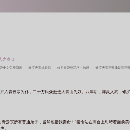
人之身 3
天帝全文免费阅读
修罗天帝好看吗
修罗天帝葬花巫主结局
修罗天帝三部曲是哪三
几个老婆
修罗天帝笔趣阁
修罗天帝天王殿众王结局
修罗天帝马大猛身份
修罗
罗天帝境界划分
修罗天帝修罗殿那个女的叫什么
修罗天帝小祖的真实身份
修罗天
命押入青云宗为仆，二十万民众赶进大青山为奴。八年后，淬灵入武，修
笔趣阁无删减
修罗天帝TXT
修罗天帝童言结局
修罗天帝免费阅读
修罗天帝妖
修罗天帝凌雪后面和秦命在一起没
修罗天帝秦命几个老婆
修罗天帝 实验小白鼠
修
修罗天帝秦命
修罗天帝秦命父母的真实身份
修罗天帝老爷子什么境界
修罗天帝
真相
向青云宗所有普通弟子，当然包括我秦命！”秦命站在高台上对峙着面前
笑声。