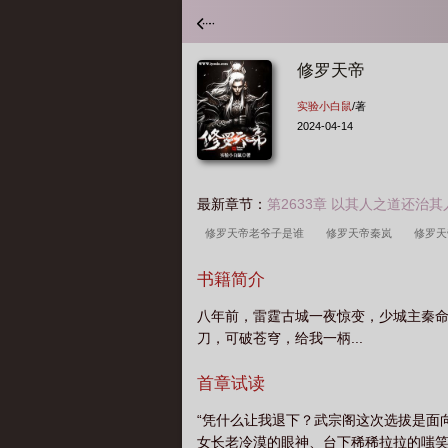
修罗天帝
实验小白鼠
/著
2024-04-14
最新章节：
第2633章 以其人之道还治其
修罗天帝老爷子是谁
修罗天帝秦岚
修罗
完整版
修罗天帝马大猛真实身份
修罗天帝
书籍简介
花和主角第几章结合的
修罗天帝多少字
修
八年前，雷霆古城一夜惊变，少城主秦
等级境界划分
修罗天帝百度百科
修罗天帝
刀，可破苍穹，给我一柄...
样
修罗天帝境界
修罗天帝妖儿咋死的
来
修罗天帝女主角有几个
修罗天帝葬花
首章试读
凌雪结局
修罗天帝女主
修罗天帝秦命父母
“凭什么让我退下？武宗阁这次选拔是面
女长老冷漠的眼神、台下稀稀拉拉的嗤