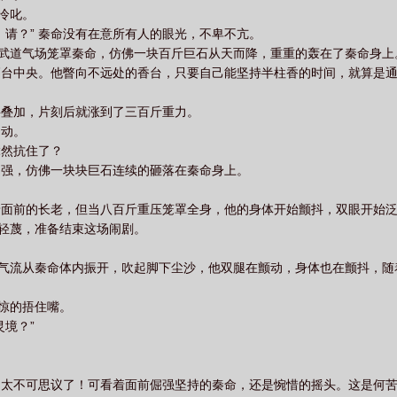
冷叱。
，请？” 秦命没有在意所有人的眼光，不卑不亢。
的武道气场笼罩秦命，仿佛一块百斤巨石从天而降，重重的轰在了秦命身上
高台中央。他瞥向不远处的香台，只要自己能坚持半柱香的时间，就算是
层叠加，片刻后就涨到了三百斤重力。
不动。
竟然抗住了？
越强，仿佛一块块巨石连续的砸落在秦命身上。
着面前的长老，但当八百斤重压笼罩全身，他的身体开始颤抖，双眼开始
神轻蔑，准备结束这场闹剧。
亮气流从秦命体内振开，吹起脚下尘沙，他双腿在颤动，身体也在颤抖，
吃惊的捂住嘴。
境？”
，太不可思议了！可看着面前倔强坚持的秦命，还是惋惜的摇头。这是何