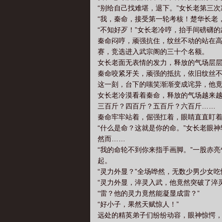
“别给自己找难堪，退下。”女长老第三次
“我，秦命，接受第一轮考核！楚华长老
“不知好歹！”女长老冷哼，抬手间磅礴
秦命闷哼，顽强抗住，纹丝不动的站在
赛，竞选进入武宗阁的三十个名额。
女长老面无表情的发力，释放的气场层
秦命咬紧牙关，顽强的抵抗，依旧纹丝
这一刻，台下的嗤笑渐渐变成诧异，他
女长老冷漠看着秦命，释放的气场越来
三百斤？四百斤？五百斤？六百斤……
秦命牢牢站着，倔强扛着，眼睛直直盯
“什么是命？这就是你的命。”女长老眼
然而……
“我的命轮不到你来指手画脚。”一股赤
起。
“灵力外显？”全场哗然，无数少男少女
“灵力外显，淬灵入武，他竟然突破了淬灵
“雷？他的灵力竟然能凝显成雷？”
“好小子，果然天赋惊人！”
远处的精英弟子们纷纷动容，眼神惊愕