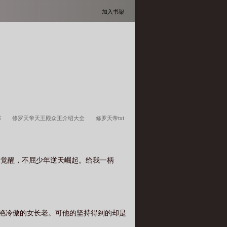
加入书架
部
修罗天帝天王殿众王介绍大全
修罗天帝txt
天帝结局
修罗天帝凌雪怎么样了
修罗天帝葬
帝白小纯
修罗天帝妖儿在哪章死的
修罗天帝
罗觉醒，不屈少年逆天崛起。给我一柄
儿
修罗天帝小祖身份
修罗天帝结局怎么
罗天帝九狱王叛变
修罗天帝小祖什么时候回
在线阅读
修罗天帝秦岚的真实身份
修罗天帝
美艳冷傲的女长老。可他的坚持得到的却是