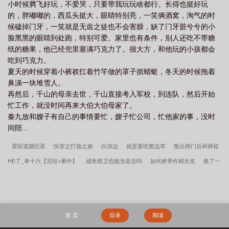
小时候腾飞好玩，不爱哭，只要带我玩玩啥都行。长得也挺好玩
的，胖嘟嘟的，西瓜头挺大，眼睛特别亮，一笑俩酒窝，淘气的时
候磕掉门牙，一笑就是无齿之徒也不会害臊，缺了门牙脏兮兮的小
脸黑黑的眼睛到处跑，特别可爱。家里也有条件，别人还吃不带糖
纸的糖果，他已经兜里塞满巧克力了。很大方，和他玩的小孩都会
吃到巧克力。
夏天的时候穿着小裤衩扛着竹竿做的罩子抓蜻蜓，冬天的时候拖着
鼻涕一块堆雪人。
再然后，千山的母亲去世，千山直接考入军校，到连队，然后开始
忙工作，就没时间再来大伯大伯母家了。
秦九放和嫂子有自己的事情要忙，嫂子忙公司，忙他家的事，没时
间陪...
星际宠婚巨星
快穿之打脸之旅
白浪边
就是要吃窝边草
叛出师门后和师祖
HE了_单十六【完结+番外】
咸鱼暗卫也能当皇后吗
如何娇养作精女友
救了一
头濒死的龙
被误认为邪神后_南辿星
草头仙之驱邪_艾苃薇【完结+番外】
国公
夫人的咸鱼日常（清穿）
不二臣
你坏，可我看不见！
不苏怎么撩妹子（娱乐
圈）
教主又迷上了武林正道
美人独步
圈养大明星
揽你入怀中[娱乐圈]
盛
首 页
目录
阅读
世娇宠之驭灵悍妃
六零小老鼠日常
我以力服仙
李春桃周志军小说笔趣阁
长