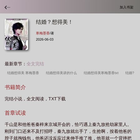
加入书架
结婚？想得美！
寒梅墨香
/著
2026-06-03
最新章节：
全文完结
结婚想得美 寒梅墨香
结婚想得美讲的什么
结婚想得美寒梅墨香txt
结婚?
想得美!by寒梅墨香百度
结婚想得美寒梅墨香
结婚想得美腾飞和千山
结婚
书籍简介
想得美
结婚想得美寒梅墨
结婚想得美免费阅读全文
结婚想得美txt书
完结小说，全文阅读，TXT下载
包
结婚想得美谁是攻
结婚想得美txt百度
结婚想得美寒梅墨香讲的什么
首章试读
千山是和他爸爸秦梓来京城开会的，恰巧遇上秦九放抢劫家里人。
刚到门口还来不及打招呼，秦九放就出手了，生抢啊，按着他爸的
脖子就掏钱包，他爸还没反应过来伸手推了推，他哥就一个背摔把