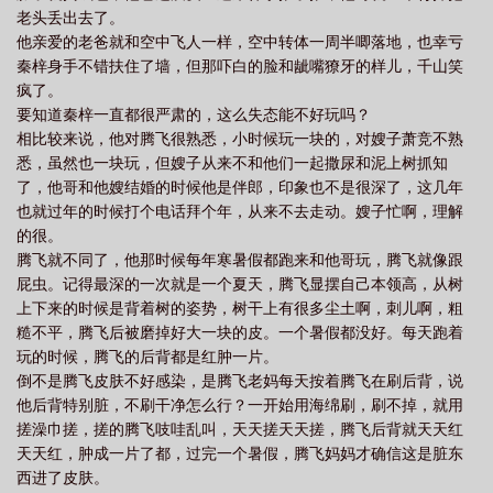
老头丢出去了。
他亲爱的老爸就和空中飞人一样，空中转体一周半唧落地，也幸亏
秦梓身手不错扶住了墙，但那吓白的脸和龇嘴獠牙的样儿，千山笑
疯了。
要知道秦梓一直都很严肃的，这么失态能不好玩吗？
相比较来说，他对腾飞很熟悉，小时候玩一块的，对嫂子萧竞不熟
悉，虽然也一块玩，但嫂子从来不和他们一起撒尿和泥上树抓知
了，他哥和他嫂结婚的时候他是伴郎，印象也不是很深了，这几年
也就过年的时候打个电话拜个年，从来不去走动。嫂子忙啊，理解
的很。
腾飞就不同了，他那时候每年寒暑假都跑来和他哥玩，腾飞就像跟
屁虫。记得最深的一次就是一个夏天，腾飞显摆自己本领高，从树
上下来的时候是背着树的姿势，树干上有很多尘土啊，刺儿啊，粗
糙不平，腾飞后被磨掉好大一块的皮。一个暑假都没好。每天跑着
玩的时候，腾飞的后背都是红肿一片。
倒不是腾飞皮肤不好感染，是腾飞老妈每天按着腾飞在刷后背，说
他后背特别脏，不刷干净怎么行？一开始用海绵刷，刷不掉，就用
搓澡巾搓，搓的腾飞吱哇乱叫，天天搓天天搓，腾飞后背就天天红
天天红，肿成一片了都，过完一个暑假，腾飞妈妈才确信这是脏东
西进了皮肤。