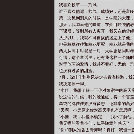
我喜欢校草——荆风。
谁不喜欢他呢，帅气、成绩好，还是富N
第一次见到荆风的时候，是学院的大课
那天，我闻着他的味道，在众目睽睽的
下课后，等到所有人离开，我又在他曾
从那以后，我就不可自拔的迷恋上了他
但是校草往往和校花更配，校花就是我
两人从高中时就是一对，大学更是同时
可惜，这个童话里，还有我这样一个随
对于他两的爱情，我并不看好，无他，
也没有过多的甜蜜。
7月，沈佳佳和荆风决定去青海旅游，我
我决定插一脚。
“小佳，我想了解一下你对象宿舍的高天
说这话的时候，我的脸通红，将一个害
单纯的沈佳佳并没有多想，还非常的高
“天啊，小柔原来你对高天宇也有意思啊
“小佳，我，我也不确定……我不了解他
我无措的看着小佳，似乎随意的感叹了
“你和荆风准备去青海吗？真好，我也一直