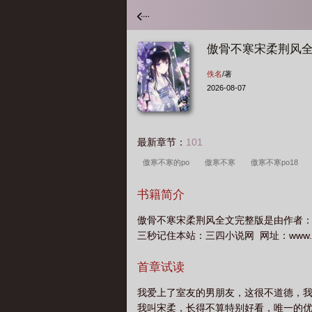
傲骨不寒宋柔荆风
佚名
/著
2026-08-07
最新章节：
101
傲寒不寒的po
傲寒不寒
傲寒不寒po18
书籍简介
傲骨不寒宋柔荆风全文完整版是由作者
三秒记住本站：三四小说网 网址：www.34t
首章试读
我爱上了室友的男朋友，这很不道德，
我叫宋柔，长得不算特别好看，唯一的优