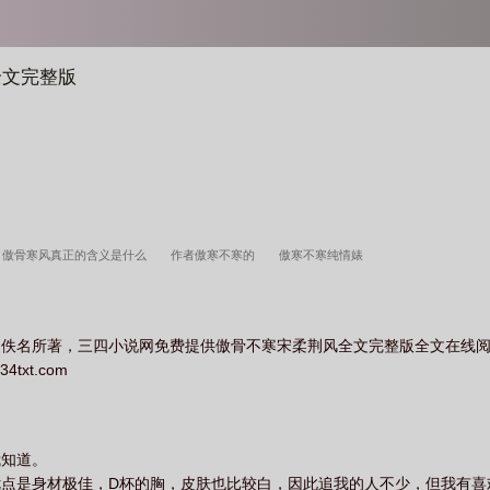
全文完整版
傲骨寒风真正的含义是什么
作者傲寒不寒的
傲寒不寒纯情婊
：佚名所著，三四小说网免费提供傲骨不寒宋柔荆风全文完整版全文在线
xt.com
我知道。
点是身材极佳，D杯的胸，皮肤也比较白，因此追我的人不少，但我有喜