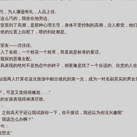
代，为人谦逊有礼，人品上佳。
，这么巧的，我坐在他旁边。
教室里到了高潮，是那种心理主导，身体不受控制的高潮，没人察觉，他
经坐的位置上自慰了，喷的到处都是。
。
的室友——沈佳佳。
考入了名校，一个校花一个校草，简直就是标准的童话。
时窥探的恶毒女配。
荆风表现的绝对不是热恋中的样子，倒更像是找了一个合适的、欣赏的人
知道两人打算在这次旅游中献出彼此的第一次，成为一对名副其实的男女
宇，可是又觉得很尴尬……”
羞的女孩表现得淋漓尽致。
兴：
，之前高天宇还让我试探你一下，你不接话，我还以为你没兴趣呢”
，我该怎么办啊？”
一句：
想去”