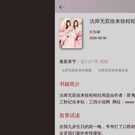
法师无双徐来徐程
匪夷
/著
2026-08-06
最新章节：
第2167章 娘娘
法师无双徐来和唐糖
法师无双徐来喜欢谁
傅
法师无双徐来和谁在一起了
法师无双大
书籍简介
徐来和唐糖在一起了吗
法师无双徐来徐程程结局是由作者：匪
三秒记住本站：三四小说网 网址：www.34t
首章试读
在我九岁生日的前一晚，爷爷打了口棺
这是我们家的奇怪规矩。