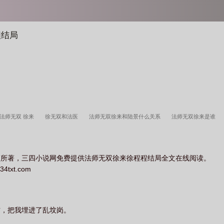
程结局
法师无双 徐来
徐无双和法医
法师无双徐来和陆景什么关系
法师无双徐来是谁
结局
法师无双徐来身份
法师无双徐来后面重掌天师府吗
法师无双徐来和谁在一起
夷所著，三四小说网免费提供法师无双徐来徐程程结局全文在线阅读。
xt.com
材，把我埋进了乱坟岗。