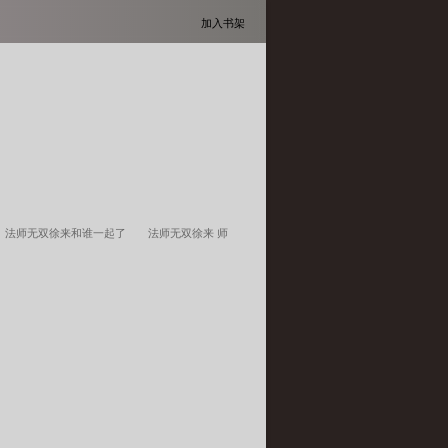
加入书架
法师无双徐来和谁一起了
法师无双徐来 师
法师无双中徐来收赵小敏为徒了吗
法师无双