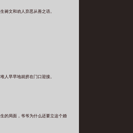
往生祷文和劝人弃恶从善之语。
大堆人早早地就挤在门口迎接。
一生的局面，爷爷为什么还要立这个婚