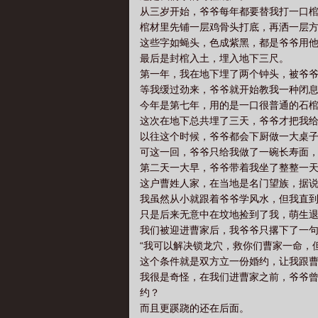
从三岁开始，爷爷每年都要替我打一口
棺材里先铺一层鸡骨头打底，再洒一层
这些字如蝇头，色成紫黑，都是爷爷用
最后是封棺入土，埋入地下三尺。
第一年，我在地下埋了两个钟头，被爷
等我缓过劲来，爷爷就开始教我一种闭
今年是第七年，用的是一口很普通的石
这次在地下总共埋了三天，爷爷才把我
以往这个时候，爷爷都会下厨做一大桌
可这一回，爷爷只给我做了一碗长寿面
第二天一大早，爷爷带着我坐了整整一
这户曹姓人家，在当地是名门望族，据
我虽然从小就跟着爷爷学风水，但我直
只是后来无意中在坟地捡到了我，萌生
我们被迎进曹家后，我爷爷只撂下了一
“我可以解决锁龙穴，救你们曹家一命，
这个条件就是双方立一份婚约，让我跟
我很是奇怪，在我们进曹家之前，爷爷
约？
而且更蹊跷的还在后面。