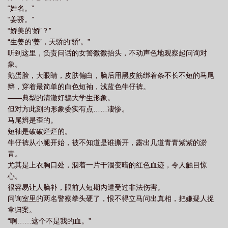
“姓名。”
“姜骄。”
“娇美的‘娇’？”
“生姜的‘姜’，天骄的‘骄’。”
听到这里，负责问话的女警微微抬头，不动声色地观察起问询对
象。
鹅蛋脸，大眼睛，皮肤偏白，脑后用黑皮筋绑着条不长不短的马尾
辫，穿着最简单的白色短袖，浅蓝色牛仔裤。
——典型的清澈好骗大学生形象。
但对方此刻的形象委实有点……凄惨。
马尾辫是歪的。
短袖是破破烂烂的。
牛仔裤从小腿开始，被不知道是谁撕开，露出几道青青紫紫的淤
青。
尤其是上衣胸口处，泅着一片干涸变暗的红色血迹，令人触目惊
心。
很容易让人脑补，眼前人短期内遭受过非法伤害。
问询室里的两名警察拳头硬了，恨不得立马问出真相，把嫌疑人捉
拿归案。
“啊……这个不是我的血。”