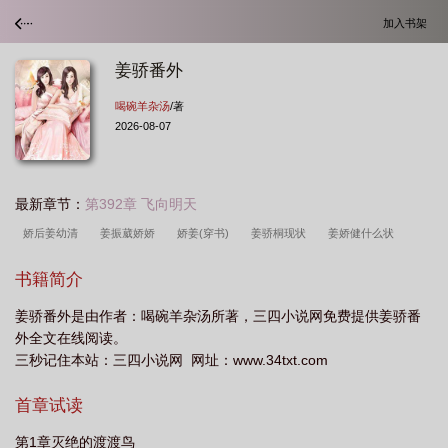
加入书架
姜骄番外
喝碗羊杂汤
/著
2026-08-07
最新章节：
第392章 飞向明天
娇后姜幼清
姜振葳娇娇
娇姜(穿书)
姜骄桐现状
姜娇健什么状
态
姜娇娇陆墨逸免费阅读
书籍简介
姜骄番外是由作者：喝碗羊杂汤所著，三四小说网免费提供姜骄番
外全文在线阅读。
三秒记住本站：三四小说网 网址：www.34txt.com
首章试读
第1章灭绝的渡渡鸟