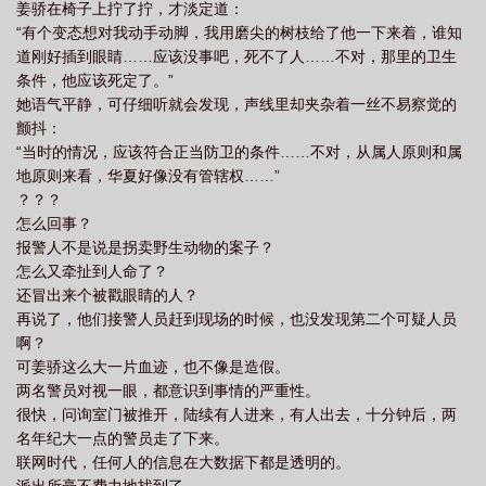
姜骄在椅子上拧了拧，才淡定道：
“有个变态想对我动手动脚，我用磨尖的树枝给了他一下来着，谁知
道刚好插到眼睛……应该没事吧，死不了人……不对，那里的卫生
条件，他应该死定了。”
她语气平静，可仔细听就会发现，声线里却夹杂着一丝不易察觉的
颤抖：
“当时的情况，应该符合正当防卫的条件……不对，从属人原则和属
地原则来看，华夏好像没有管辖权……”
？？？
怎么回事？
报警人不是说是拐卖野生动物的案子？
怎么又牵扯到人命了？
还冒出来个被戳眼睛的人？
再说了，他们接警人员赶到现场的时候，也没发现第二个可疑人员
啊？
可姜骄这么大一片血迹，也不像是造假。
两名警员对视一眼，都意识到事情的严重性。
很快，问询室门被推开，陆续有人进来，有人出去，十分钟后，两
名年纪大一点的警员走了下来。
联网时代，任何人的信息在大数据下都是透明的。