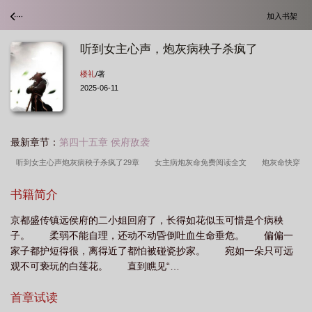
加入书架
听到女主心声，炮灰病秧子杀疯了
楼礼
/著
2025-06-11
最新章节：
第四十五章 侯府敌袭
听到女主心声炮灰病秧子杀疯了29章
女主病炮灰命免费阅读全文
炮灰命快穿
txt
炮灰病
女主炮灰穿书
女主命炮灰病
女主的炮灰娘子
女主
书籍简介
命
听到女主心声炮灰病秧子杀疯了在线阅读
女主病
炮灰女主重生了
女
京都盛传镇远侯府的二小姐回府了，长得如花似玉可惜是个病秧
主病炮灰病
听到女主心声炮灰病秧子杀疯了
女主是炮灰的
子。 柔弱不能自理，还动不动昏倒吐血生命垂危。 偏偏一
家子都护短得很，离得近了都怕被碰瓷抄家。 宛如一朵只可远
观不可亵玩的白莲花。 直到瞧见“…
首章试读