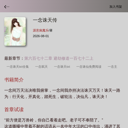
加入书架
一念诛天传
源意疯魔乐
/著
2026-08-01
最新章节：
第六百七十二章 避劫修道一百七十二上
一念诛天txt全集
一念弑天
一念诛天txt
一念诛仙免费阅读
一念主
演
有声一念诛天
一念 悬疑
一念诛仙是啥
一念诛仙手游
一念诛仙
书籍简介
的作者
一念诛仙歌词
一念诛仙是什么
悬疑剧一念
一念 一念
一念
一念间万天法决唯我俯掌，一念间我亦持决法诛灭万天！诛天一路
诛仙带区演员
一念剧情
为：行天化，开真化，踏死生，破轮法，决仙凡，诛天决！
首章试读
“前方便是万兽岭，你自己看着走吧。老子可不奉陪了。”
这道嘶哑中带着不耐的话语从一名中年大汉的口中传出，涌进了其