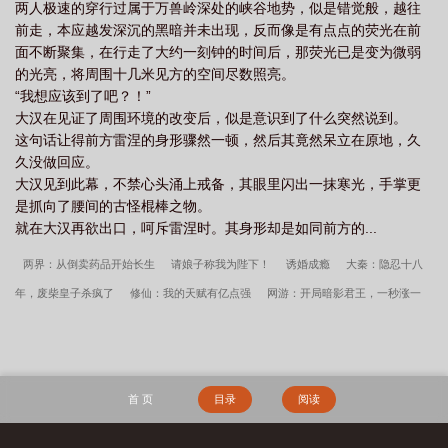
两人极速的穿行过属于万兽岭深处的峡谷地势，似是错觉般，越往
前走，本应越发深沉的黑暗并未出现，反而像是有点点的荧光在前
面不断聚集，在行走了大约一刻钟的时间后，那荧光已是变为微弱
的光亮，将周围十几米见方的空间尽数照亮。
“我想应该到了吧？！”
大汉在见证了周围环境的改变后，似是意识到了什么突然说到。
这句话让得前方雷涅的身形骤然一顿，然后其竟然呆立在原地，久
久没做回应。
大汉见到此幕，不禁心头涌上戒备，其眼里闪出一抹寒光，手掌更
是抓向了腰间的古怪棍棒之物。
就在大汉再欲出口，呵斥雷涅时。其身形却是如同前方的...
两界：从倒卖药品开始长生
请娘子称我为陛下！
诱婚成瘾
大秦：隐忍十八
年，废柴皇子杀疯了
修仙：我的天赋有亿点强
网游：开局暗影君王，一秒涨一
兵
从日入过万开始的财富自由之路
今港夜浓
追校草四年我放弃，他却疯狂诱
我
侵染者
被疑生野种？娘娘靠发癫整治后宫
万般特质加身，我终将成为不
朽
万人迷向导：疯批S级都想独占她
隐婚六年不公开，商总手抄佛经求复合
帝
首 页
目录
阅读
后每天互殴，看谁先死
混沌鼎：女帝逼我做道侣
全宗门恋爱脑，无所谓，我是疯
批
穿书七零：退婚后依旧躲不掉帅糙汉
被卖八年后，假千金靠玄学名满天下