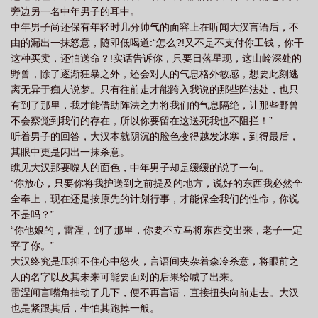
旁边另一名中年男子的耳中。
中年男子尚还保有年轻时几分帅气的面容上在听闻大汉言语后，不
由的漏出一抹怒意，随即低喝道:“怎么?!又不是不支付你工钱，你干
这种买卖，还怕送命？!实话告诉你，只要日落星现，这山岭深处的
野兽，除了逐渐狂暴之外，还会对人的气息格外敏感，想要此刻逃
离无异于痴人说梦。只有往前走才能跨入我说的那些阵法处，也只
有到了那里，我才能借助阵法之力将我们的气息隔绝，让那些野兽
不会察觉到我们的存在，所以你要留在这送死我也不阻拦！”
听着男子的回答，大汉本就阴沉的脸色变得越发冰寒，到得最后，
其眼中更是闪出一抹杀意。
瞧见大汉那要噬人的面色，中年男子却是缓缓的说了一句。
“你放心，只要你将我护送到之前提及的地方，说好的东西我必然全
全奉上，现在还是按原先的计划行事，才能保全我们的性命，你说
不是吗？”
“你他娘的，雷涅，到了那里，你要不立马将东西交出来，老子一定
宰了你。”
大汉终究是压抑不住心中怒火，言语间夹杂着森冷杀意，将眼前之
人的名字以及其未来可能要面对的后果给喊了出来。
雷涅闻言嘴角抽动了几下，便不再言语，直接扭头向前走去。大汉
也是紧跟其后，生怕其跑掉一般。