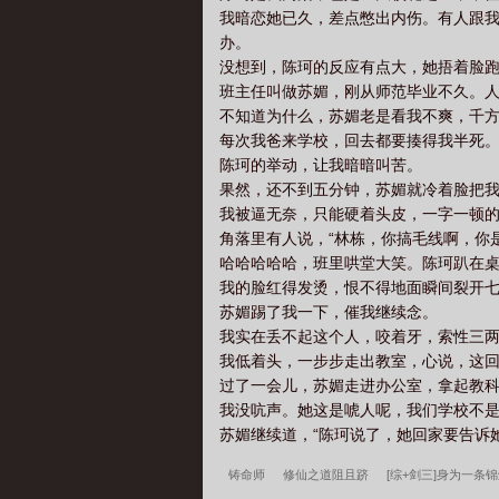
我暗恋她已久，差点憋出内伤。有人跟
办。
没想到，陈珂的反应有点大，她捂着脸
班主任叫做苏媚，刚从师范毕业不久。
不知道为什么，苏媚老是看我不爽，千
每次我爸来学校，回去都要揍得我半死
陈珂的举动，让我暗暗叫苦。
果然，还不到五分钟，苏媚就冷着脸把
我被逼无奈，只能硬着头皮，一字一顿的
角落里有人说，“林栋，你搞毛线啊，你
哈哈哈哈哈，班里哄堂大笑。陈珂趴在
我的脸红得发烫，恨不得地面瞬间裂开
苏媚踢了我一下，催我继续念。
我实在丢不起这个人，咬着牙，索性三两
我低着头，一步步走出教室，心说，这
过了一会儿，苏媚走进办公室，拿起教科
我没吭声。她这是唬人呢，我们学校不
苏媚继续道，“陈珂说了，她回家要告诉她
铸命师
修仙之道阻且跻
[综+剑三]身为一条