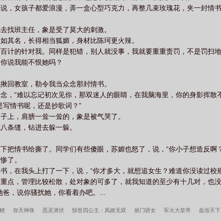
我说，女孩子都爱浪漫，弄一盒心型巧克力，再整几束玫瑰花，夹一封情
跑去找班主任，象是受了莫大的刺激。
人如其名，长得相当狐媚，身材比陈珂更火辣。
方百计的针对我。同样是犯错，别人就没事，我就要重重责罚，不是罚扫
。你说我能不恨她吗？
我揪回教室，勒令我当众念那封情书。
念，“难以忘记初次见你，那双迷人的眼睛，在我脑海里，你的身影挥散不
是写情书呢，还是抄歌词？”
桌子上，肩膀一耸一耸的，象是被气哭了。
七八条缝，钻进去躲一躲。
下把情书给撕了。同学们有些傻眼，苏媚也怒了，说，“你小子想造反啊？
回惨了。
书，在我头上打了一下，说，“你才多大，就想追女生？难道你没读过校规
是重点，管理比较松散，处对象的可多了，就我知道的至少有十几对，也
爸，说你骚扰她，你看着办吧。...
锦鲤
弥天神珠
恶灵潜伏
惊世四公主：凤姬无双
侯门骄女
军火大皇帝
血浴天下