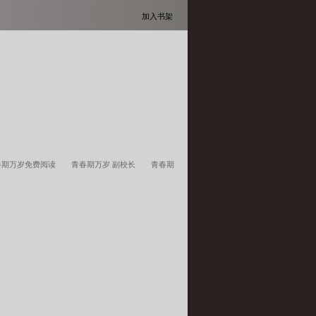
加入书架
春期万岁免费阅读
青春期万岁 副校长
青春期
多少岁
百度青春期
青春期周岁
青春期年龄
期岁数范围
青春期万岁 副校长和女老师
青春
几岁到几岁
青春期年龄段划分标准是什么
青
青春期万岁体察t
青春期万岁陈珂跟谁在一起