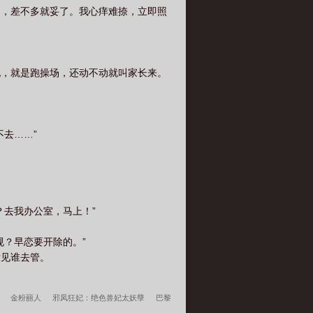
书，差不多就妥了。我心痒难捺，立即照
地，就是跑操场，还动不动就叫家长来。
去……”
去我办公室，马上！”
？早恋要开除的。”
没见谁去管。
金粉丽人
邪凤狂妃：绝色兽妃太妖孽
巴黎