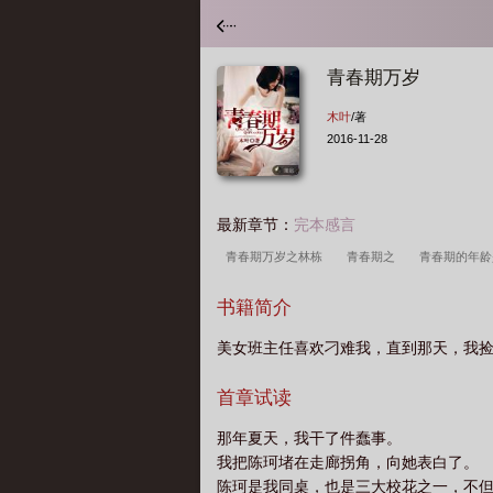
青春期万岁
木叶
/著
2016-11-28
最新章节：
完本感言
青春期万岁之林栋
青春期之
青春期的年
万岁陈珂和谁在一起了
青春期万岁在线阅读
书籍简介
范围
青春期万岁林栋
青春期年龄段是几岁
美女班主任喜欢刁难我，直到那天，我
期的年龄划分是几岁到几岁
青春期万岁苏梅
春期大概年龄是多少
青春期年龄段划分标准
首章试读
了
青春期万岁TXT
青春期万岁角色
青
那年夏天，我干了件蠢事。
我把陈珂堵在走廊拐角，向她表白了。
陈珂是我同桌，也是三大校花之一，不