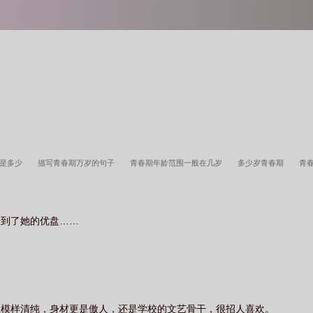
龄是多少
描写青春期万岁的句子
青春期年龄范围一般在几岁
多少岁青春期
青
青春期万岁 一部描写农村孩子成长的
青春期期是几岁到几岁
青春期的年龄一般在
到几岁
多少岁是青春期
青春期的年龄范围一般为多少岁
青春期万岁木叶
青春
捡到了她的优盘……
青春期万岁免费阅读全文
青春期万岁樊浩岚
青春期的年龄是多大
青春期年龄为
青春期的年龄范围是多少
青春期的年龄是多少岁到多少岁
青春期年龄段是多少
春期万岁类似
但模样清纯，身材更是傲人，还是学校的文艺骨干，很招人喜欢。