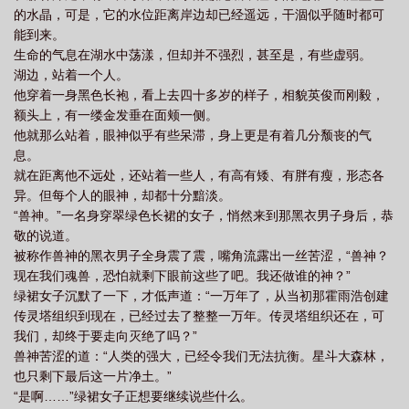
的水晶，可是，它的水位距离岸边却已经遥远，干涸似乎随时都可
麟血脉
龙王传说之暗金龙王
龙王传说TXT完本
龙王传说冷遥茱
龙王传
能到来。
说笔趣阁无弹窗免费阅读
龙王传说漫画免费观看
龙王传说第四季全集免费观看
生命的气息在湖水中荡漾，但却并不强烈，甚至是，有些虚弱。
动漫
龙王传说史莱克七怪
龙王传说漫画免费阅读
龙王传说漫画
龙王传
湖边，站着一个人。
他穿着一身黑色长袍，看上去四十多岁的样子，相貌英俊而刚毅，
说漫画免费全集
龙王传说斗罗大陆3免费观看
龙王传说动态漫画免费全集观
额头上，有一缕金发垂在面颊一侧。
看
龙王传说手游官网
龙王传说漫画免费全集观看
龙王传说动漫
龙王传
他就那么站着，眼神似乎有些呆滞，身上更是有着几分颓丧的气
说第四季
龙王传说叶星澜
龙王传说第三季免费观看
龙王传说第三季免费观
息。
就在距离他不远处，还站着一些人，有高有矮、有胖有瘦，形态各
看完整版动漫
龙王传说第3季全集免费观看
龙王传说TXT电子书
龙王传说
异。但每个人的眼神，却都十分黯淡。
我从斗罗大陆打到大神圈
龙王传说动漫免费全集
龙王传说海神缘相亲大
“兽神。”一名身穿翠绿色长裙的女子，悄然来到那黑衣男子身后，恭
会
龙王传说之虚空王座
龙王传说之龙武盛世
敬的说道。
被称作兽神的黑衣男子全身震了震，嘴角流露出一丝苦涩，“兽神？
现在我们魂兽，恐怕就剩下眼前这些了吧。我还做谁的神？”
绿裙女子沉默了一下，才低声道：“一万年了，从当初那霍雨浩创建
传灵塔组织到现在，已经过去了整整一万年。传灵塔组织还在，可
我们，却终于要走向灭绝了吗？”
兽神苦涩的道：“人类的强大，已经令我们无法抗衡。星斗大森林，
也只剩下最后这一片净土。”
“是啊……”绿裙女子正想要继续说些什么。