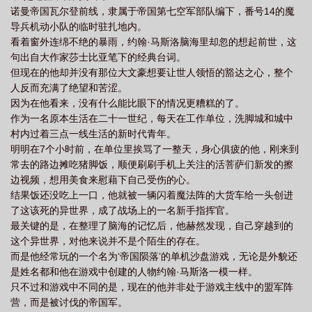
诺曼帝国瓦尔登前线，隶属于帝国第七空军部队编下，番号14的魔
笔趣阁
一心退休的我却成了帝国上将免费阅
一心退休的我却成了帝国上将笔趣
导兵机动小队的临时驻扎地内。
阁
看着窗外连绵不绝的暴雨，约翰·马斯洛脑海里却忽的想起前世，这
句出自大作家莎士比亚笔下的经典台词。
但现在的他却并没有那位大文豪想要让世人领悟的豁达之心，整个
人反而充满了绝望和苦涩。
因为在他看来，没有什么能比眼下的情况更糟糕的了。
作为一名原本生活在二十一世纪，每天在工作单位，洗脚城和城中
村内过着三点一线生活的新时代青年。
明明在7个小时前，在单位里挨骂了一整天，身心俱疲的他，刚来到
常去的路边摊吃猪脚饭，顺便刷刷手机上关注的活菩萨们新发的擦
边视频，想用美食来慰藉下自己受伤的心。
结果饭还没吃上一口，他就被一辆闪着魔法阵的大货车给一头创进
了这该死的异世界，成了战场上的一名新手指挥官。
最关键的是，在整理了脑海的记忆后，他赫然发现，自己穿越到的
这个异世界，对他来说并不是个陌生的存在。
而是他经常玩的一个名为‘帝国陨落’的单机沙盘游戏，无论是外貌还
是姓名都和他在游戏中创建的人物约翰·马斯洛一模一样。
只不过和游戏中不同的是，现在的他并非处于游戏主线中的盟军阵
营，而是被讨伐的帝国军。