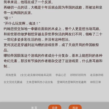
简单来说，他现在成了一个反派。
再确切一点的话，大概是十年后就会因为帝国的战败，而被迫和皇
帝一起殉国的反派。
“嘭！”
“开什么玩笑啊，魂淡！”
约翰悲愤交加地一拳砸在面前的木桌上，整个人更是想当场骂娘。
和前世那些做梦都想穿越去异世界快活的网友们不同，领略了二十
一世纪多姿多彩生活的他，并没有这种想法。
更何况还是穿越到这沟槽的游戏世界，成了天崩开局的帝国献祭
品。
哪怕帝国陨落这个游戏的作者成分十分复杂，基本上能想到的各种
奇幻元素，那没有节操的作者都杂交进了这游戏里，什么兽耳娘和
制...
周海楚晨
(全文)老吴柳诗晴春风花雨
李焱心芷
祁明轩祁同伟
老吴柳诗晴
全文完结无删减
主角雯琳阿杰小说全集
雯琳阿杰雯琳阿杰笔趣阁
林阳王琳
琳
穿成七零娇恶媳，我被糙汉缠上了
祈淮年吴廷
夜钓钓浮尸，我却扛回逃跑
的女尸
顾晚舟沈修白
(全文)雯琳阿杰雯琳阿杰
主角老吴柳诗晴小说全集
雯
琳阿杰全文完结无删减
老吴柳诗晴春风花雨笔趣阁
江远陈晓
林飞赵敏
李心
首 页
目录
阅读