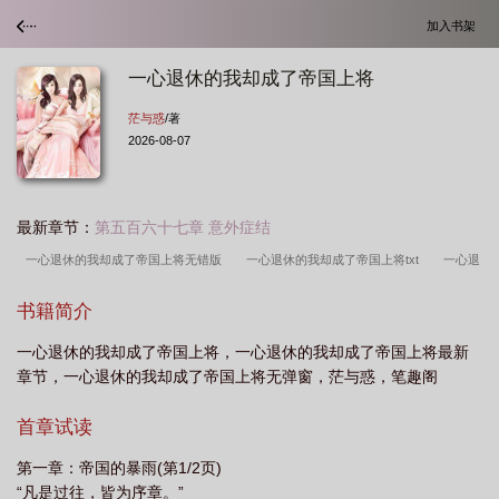
加入书架
一心退休的我却成了帝国上将
茫与惑
/著
2026-08-07
最新章节：
第五百六十七章 意外症结
一心退休的我却成了帝国上将无错版
一心退休的我却成了帝国上将txt
一心退
休的我却成了帝国上将起点笔
一心退休的我却成了帝国上将笔趣
一心退休的我
书籍简介
却成了帝国上将全本免费阅读
一心退休的我却成了帝国上将无弹窗
一心退休的
一心退休的我却成了帝国上将，一心退休的我却成了帝国上将最新
我却成了帝国上将无错
一心退休的我却成了帝国上将免费
一心退休的我却成了
章节，一心退休的我却成了帝国上将无弹窗，茫与惑，笔趣阁
帝国上将手打
一心退休的我却成了帝国上将芒与惑
一心退休的我却成了帝国上
将免费阅读
一心想退休结果成了大将
一心退休的我却成了帝国上将无删减精
首章试读
校
一心退休的我却成了帝国上将 茫与惑
一心退休的我却成了帝国上将
第一章：帝国的暴雨(第1/2页)
TXT
一心退休的我却成了帝国上将笔趣阁在线
一心退休的我却成了帝国上将
“凡是过往，皆为序章。”