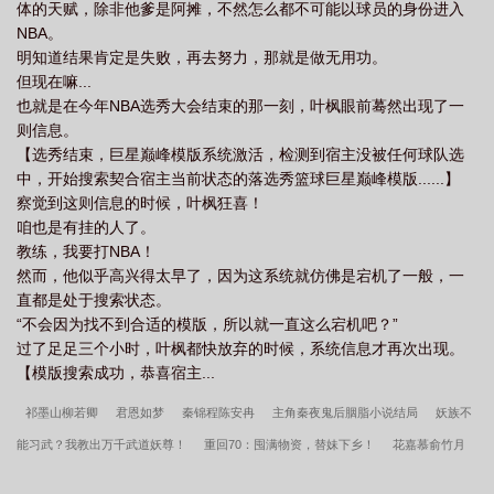
体的天赋，除非他爹是阿摊，不然怎么都不可能以球员的身份进入
NBA。
明知道结果肯定是失败，再去努力，那就是做无用功。
但现在嘛...
也就是在今年NBA选秀大会结束的那一刻，叶枫眼前蓦然出现了一
则信息。
【选秀结束，巨星巅峰模版系统激活，检测到宿主没被任何球队选
中，开始搜索契合宿主当前状态的落选秀篮球巨星巅峰模版......】
察觉到这则信息的时候，叶枫狂喜！
咱也是有挂的人了。
教练，我要打NBA！
然而，他似乎高兴得太早了，因为这系统就仿佛是宕机了一般，一
直都是处于搜索状态。
“不会因为找不到合适的模版，所以就一直这么宕机吧？”
过了足足三个小时，叶枫都快放弃的时候，系统信息才再次出现。
【模版搜索成功，恭喜宿主...
祁墨山柳若卿
君恩如梦
秦锦程陈安冉
主角秦夜鬼后胭脂小说结局
妖族不
能习武？我教出万千武道妖尊！
重回70：囤满物资，替妹下乡！
花嘉慕俞竹月
李安迪羽泉有希
林屿苏然周卫国
白舟苏瑾安
秦夜鬼后胭脂小说完整版
重