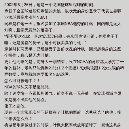
2002年6月26日，这是一个龙国篮球里程碑的时刻。
承载了全国球迷殷切希望的大姚，以状元的身份登录了代表世界职
业篮球最高水准的NBA！
同样是在这一天，报名参加了本届NBA选秀的叶枫，国内却是无人
知晓，且毫无意外的落选了。
“要不要这么虎，喜欢篮球没问题，去米国也没问题，你卖房子干
嘛，还是魔都的房子，这个时候卖真的亏死！”
穿越时长两天半，已经接受了当前状况的叶枫，回想起前身的这些
个操作，真心是无力吐槽。
更让他无奈的是，前身大一刚结束，只在NCAA的肯塔基大学打了一
年的替补，场均只能得到2.3分1.2个篮板1.8次助攻跟1.2次失误的稀
烂数据，竟然就敢休学报名NBA选秀。
怎么可能被选中？！
NBA的球队又不是傻憨憨。
除了速度快一点跟长相帅气，前身不说一无是处，在篮球领域也属
实是挑不出其他的优点。
傻子才选他。
现在一个非常现实的问题摆在了叶枫的面前，选秀落选了的他，接
下来该怎么办？
换做是刚穿越过来的时候，叶枫大概率就放弃篮球了，就他这具身