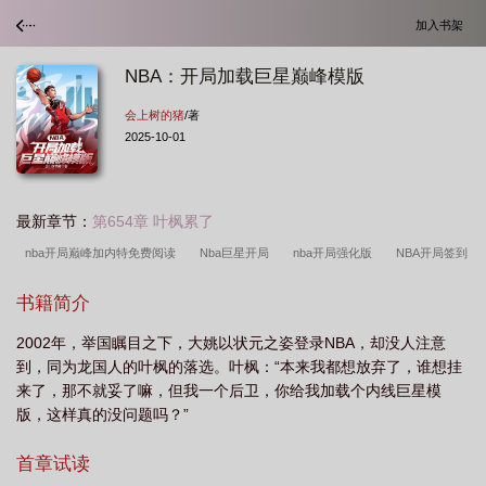
加入书架
NBA：开局加载巨星巅峰模版
会上树的猪
/著
2025-10-01
最新章节：
第654章 叶枫累了
nba开局巅峰加内特免费阅读
Nba巨星开局
nba开局强化版
NBA开局签到
超级巨星
nba开局成为超级巨星
nba开局即巅峰
nba开局加载巨星巅峰模
书籍简介
板
nba开局就成为超级巨星
nba开局顶级
NBA之开局巅峰库里最新章
2002年，举国瞩目之下，大姚以状元之姿登录NBA，却没人注意
节
nba开局加满属性点笔趣阁
nba开局签到巨星天赋
nba开局加强版司
到，同为龙国人的叶枫的落选。叶枫：“本来我都想放弃了，谁想挂
机
nba之开局打造逆天阵容
NBA开局成为超级巨星
NBA开局
nba之开
来了，那不就妥了嘛，但我一个后卫，你给我加载个内线巨星模
局奖励满级
NBA开局获得nba巅峰巅峰潜力
版，这样真的没问题吗？”
首章试读