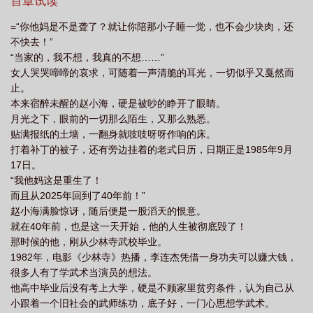
的咽喉。前世被兄弟捅刀、遭嫂子设局的窝囊账，被一刀砍碎。钞
首章试读
票是男人的脊梁骨，尊严不是西装领带，是剁碎时代给的窝囊，在
=“你他妈是不是聋了？就让你陪那小子睡一觉，也不会少块肉，还
时代的裂缝里熬出黄金。时代的浪潮里，他左手攥着算盘，右手撕
不快去！”
开灰色地带的暴利网，在倒爷、小商店与都市霓虹间织就生意网。
“当家的，我不想，我真的不想……”
黑市倒腾的不是货，是人性秤杆上颤动的准星。“黑钱买清白，脏手
女人哭哭啼啼的哀求，可随着一声清脆的耳光，一切似乎又戛然而
挣体面”，是这个看透时代底牌的老灵魂，把四十年人生智慧总结的
止。
人生信条。修罗场里没有大哥，只有把烂牌打成王炸的狼。1985年
本来宿醉未醒的赵小海，硬是被吵的睁开了眼睛。
的江湖，专吞认命的羔羊，却困不住看透规则的老狼。
月光之下，眼前的一切那么陌生，又那么熟悉。
贴满报纸的土墙，一翻身就吱吱呀呀作响的床。
打着补丁的被子，还有旁边挂着的老式日历，日期正是1985年9月
17日。
“我他妈这是重生了！
而且从2025年回到了40年前！”
赵小海满脸惊讶，随后便是一股滔天的恨意。
就在40年前，也是这一天开始，他的人生被彻底毁了！
那时候的他，刚从少林寺武校毕业。
1982年，电影《少林寺》热播，李连杰凭借一身功夫可以赚大钱，
很多人有了学武术当演员的想法。
他高中毕业后没有考上大学，硬是不顾家里贫穷条件，认为自己从
小跟着一个旧社会的武师练功，底子好，一门心思想学武术。