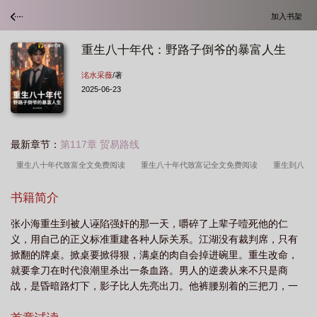
加入书架
重生八十年代：野路子倒爷的暴富人生
洺水采薇
/著
2025-06-23
最新章节：
第117章 贸易路线
重生八十年代致富全文免费阅读
重生八十年代致富记全文免费阅读
重生到八
十年代鹿瑶
重生到八十年代
重生八十年代又野
重生八十年代当倒爷
书籍简介
的
重生到八十年代免费阅读
重生1980野性年代
重生八十年代农村
重
张小海重生到被人诬陷强奸的那一天，嚼碎了上辈子噎死他的仁
生八十年代了
重生到八十年代 陆峰
重生八十年代奋斗免费阅读(三草平)
重
义，用自己的正义标准重建各种人际关系。江湖没有裁判席，只有
生到八十年代陆晚
重生八十年代路苒
掀翻的牌桌。掀桌要掀得狠，满桌的肉自会掉进碗里。重生改命，
就要拿刀在时代浪潮里杀出一条血路。男人的逆袭从来不只是商
战，是昏暗路灯下，影子比人先亮出刀。他裤腰别着的三把刀，一
把刀砍碎自己的窝囊和遗憾，一把刀剜敌人的心，一把刀抵着时代