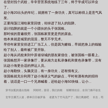
在登封找个武校，辛辛苦苦系统地练了三年，终于学成可以毕业
了。
赵小海20出头的年纪，就拥有了一身功夫，真可以称得上是意气风
发。
正要闯荡江湖给家里回馈，却掉进了别人的陷阱。
设计陷阱的就是一个小团伙的头子张国栋。
那时候的普遍很穷，张国栋家里更是穷的尿血。
他本来就是城里的混混，整天不学无术。
早些年家里安排进工厂当工人，但是因为赌钱，早就把身上的钱输
给了别人，最终被厂里开除。
赵小海从武校来到中原省绿城的朋友家借住，被张国栋一眼看上。
张国栋想开一家录像厅，要从南方走私录像机和黄色录像带，没有
比赵小海更合适的押运人员。
赵小海勤快，头脑灵活，有一身功夫，还有情有义。
张国栋就充分利用了赵小海讲义气的缺点，平时有酒有肉的招待
着，说话是一口一个兄弟喊着，还给赵小海50块钱，让小...
穿书女配的逃出指南
阿耶玳，苗语，我们的根
斩断情丝后，全宗门痛不欲生
玄学主播万人迷，榜单日日修罗场
老婆为了竹马流产了，我们离婚吧
长生，苟
在驿站，万年后我无敌
恋爱八年不结婚，我嫁人你哭什么
南疆炼蛊三十载，世人