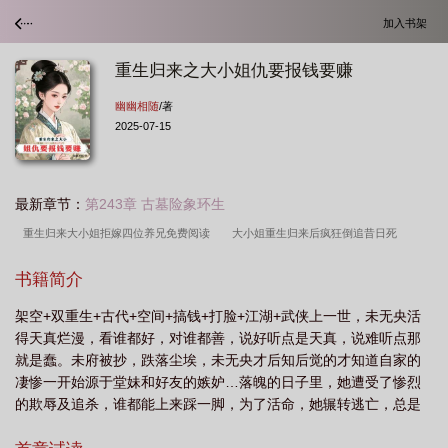
加入书架
重生归来之大小姐仇要报钱要赚
幽幽相随
/著
2025-07-15
最新章节：
第243章 古墓险象环生
重生归来大小姐拒嫁四位养兄免费阅读
大小姐重生归来后疯狂倒追昔日死
对
重生归来大小姐画风不对
重生大小姐22
重生大小姐之千金归来漫
书籍简介
画
大小姐归来重掌繁华短剧在线观看
第一章大小姐回国了
豪门重生大小姐
架空+双重生+古代+空间+搞钱+打脸+江湖+武侠上一世，未无央活
归来复仇
重生归来大小姐美炸了
重生大小姐免费阅读
重生归来大小姐不好
得天真烂漫，看谁都好，对谁都善，说好听点是天真，说难听点那
若
重生大小姐惹不起
大小姐重生归来后疯狂倒追昔日死对头
重生之大小姐
就是蠢。未府被抄，跌落尘埃，未无央才后知后觉的才知道自家的
归来原少
大小姐画风不对
大小姐归来宠上天
你别管
大小姐重生归来全
凄惨一开始源于堂妹和好友的嫉妒…落魄的日子里，她遭受了惨烈
的欺辱及追杀，谁都能上来踩一脚，为了活命，她辗转逃亡，总是
家后悔哭了短剧
重生归来之大小姐不好惹漫画
大小姐回归
重生归来大小姐
在她心怀希望时，却被...
不好惹
重生归来大小姐她美炸了
大小姐归来
重生大小姐4