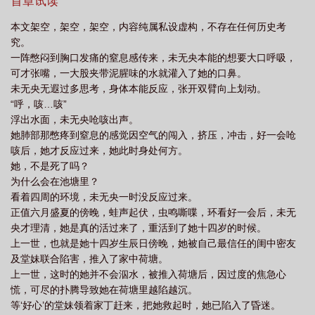
首章试读
本文架空，架空，架空，内容纯属私设虚构，不存在任何历史考
究。
一阵憋闷到胸口发痛的窒息感传来，未无央本能的想要大口呼吸，
可才张嘴，一大股夹带泥腥味的水就灌入了她的口鼻。
未无央无遐过多思考，身体本能反应，张开双臂向上划动。
“呼，咳…咳”
浮出水面，未无央呛咳出声。
她肺部那憋疼到窒息的感觉因空气的闯入，挤压，冲击，好一会呛
咳后，她才反应过来，她此时身处何方。
她，不是死了吗？
为什么会在池塘里？
看着四周的环境，未无央一时没反应过来。
正值六月盛夏的傍晚，蛙声起伏，虫鸣嘶喋，环看好一会后，未无
央才理清，她是真的活过来了，重活到了她十四岁的时候。
上一世，也就是她十四岁生辰日傍晚，她被自己最信任的闺中密友
及堂妹联合陷害，推入了家中荷塘。
上一世，这时的她并不会泅水，被推入荷塘后，因过度的焦急心
慌，可尽的扑腾导致她在荷塘里越陷越沉。
等‘好心’的堂妹领着家丁赶来，把她救起时，她已陷入了昏迷。