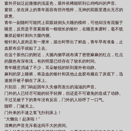
窗外开始泛起微微的浅蓝色，屋外依稀能听到公鸡鸣叫的声音。
窗前，坐在床上的青年面容有些许憔悴，无神的双眼里透出无尽的
疲惫。
青年一副随时可能闭上双眼就倒头大睡的模样，可他却没有屈服于
睡意，反而是手里紧握着一根细长的银针，在睡意来袭时，毫不犹
豫抓起银针刺向大腿内侧。
银针刺入皮肉足有一厘米，拔出时带出了鲜血，青年早有准备，止
血胶布后手就贴了上去。
在这个新伤口的附近，大腿内侧早就布满了密密麻麻的红点，红点
的颜色有深有浅，有的明显已经存在了较长的时间。
青年睡意消减了不少，耳朵敏锐的听到屋外有动静。
麻利的穿上睡裤，将染血的银针和其他止血胶布藏在了床底下，迅
速掀开被子躺在了床上。
片刻后，房门响起因年久失修而发出的滋滋的声音。
门外的人已经尽可能的轻手轻脚，但还是不可避免的造成了动静。
不过见被子下的青年没有反应，门外的人轻呼了一口气。
随即，门被关上。
门外来的不速之客飞扑到床上！
“大懒虫！起床啦！”
清爽的声音充斥着这间不大的房间。