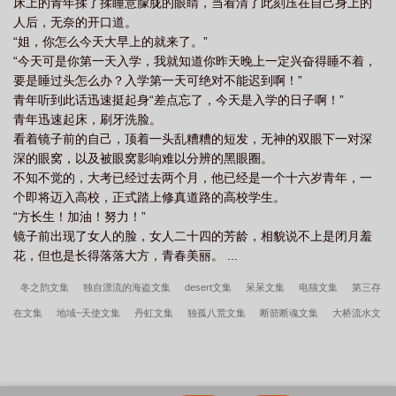
床上的青年揉了揉睡意朦胧的眼睛，当看清了此刻压在自己身上的
人后，无奈的开口道。
“姐，你怎么今天大早上的就来了。”
“今天可是你第一天入学，我就知道你昨天晚上一定兴奋得睡不着，
要是睡过头怎么办？入学第一天可绝对不能迟到啊！”
青年听到此话迅速挺起身“差点忘了，今天是入学的日子啊！”
青年迅速起床，刷牙洗脸。
看着镜子前的自己，顶着一头乱糟糟的短发，无神的双眼下一对深
深的眼窝，以及被眼窝影响难以分辨的黑眼圈。
不知不觉的，大考已经过去两个月，他已经是一个十六岁青年，一
个即将迈入高校，正式踏上修真道路的高校学生。
“方长生！加油！努力！”
镜子前出现了女人的脸，女人二十四的芳龄，相貌说不上是闭月羞
花，但也是长得落落大方，青春美丽。 ...
冬之韵文集
独自漂流的海盗文集
desert文集
呆呆文集
电猫文集
第三存
在文集
地域~天使文集
丹虹文集
独孤八荒文集
断箭断魂文集
大桥流水文
集
丁香千结文集
董静心文集
我家的剑灵有点烦
冬雪羚文集
荣耀战神
东方龙文集
断虹QQ霁雨文集
大好江山文集
淡淡文集
林寿曹雪蓉开局被
活埋我直接原地复生完整版
让你代管废材班，怎么成武神殿了
秦氏仙朝
重生