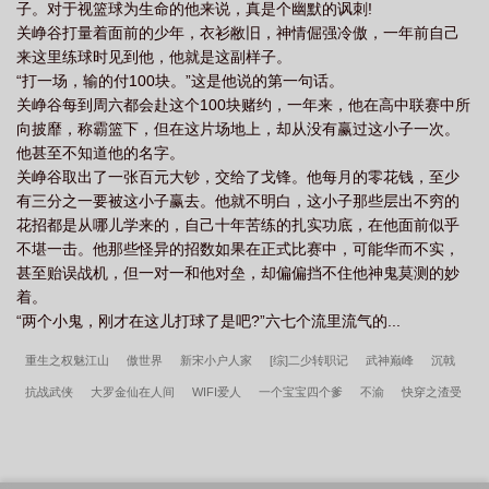
子。对于视篮球为生命的他来说，真是个幽默的讽刺!
关峥谷打量着面前的少年，衣衫敝旧，神情倔强冷傲，一年前自己
来这里练球时见到他，他就是这副样子。
“打一场，输的付100块。”这是他说的第一句话。
关峥谷每到周六都会赴这个100块赌约，一年来，他在高中联赛中所
向披靡，称霸篮下，但在这片场地上，却从没有赢过这小子一次。
他甚至不知道他的名字。
关峥谷取出了一张百元大钞，交给了戈锋。他每月的零花钱，至少
有三分之一要被这小子赢去。他就不明白，这小子那些层出不穷的
花招都是从哪儿学来的，自己十年苦练的扎实功底，在他面前似乎
不堪一击。他那些怪异的招数如果在正式比赛中，可能华而不实，
甚至贻误战机，但一对一和他对垒，却偏偏挡不住他神鬼莫测的妙
着。
“两个小鬼，刚才在这儿打球了是吧?”六七个流里流气的...
重生之权魅江山
傲世界
新宋小户人家
[综]二少转职记
武神巅峰
沉戟
抗战武侠
大罗金仙在人间
WIFI爱人
一个宝宝四个爹
不渝
快穿之渣受
不渣
美女快过来
胖子的末世生涯
娶个男后被他压
异世之莲归
新奉系
大禹治水演义
盛世嫡谋：臣本红妆
重生之铁血军阀
我以力服仙
李春桃周
志军小说笔趣阁
长生天阙
被黑道千金霸凌，我京少身份曝光
林竹谢斯南
地