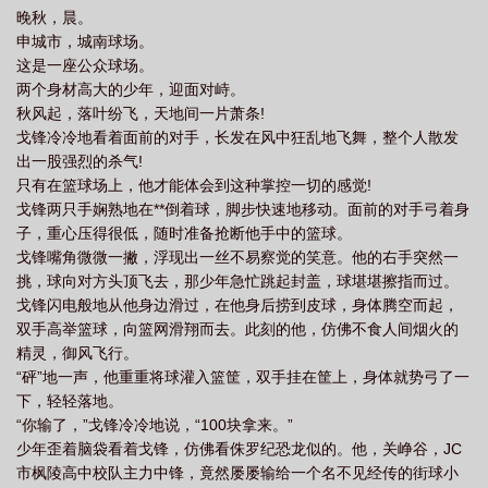
晚秋，晨。
申城市，城南球场。
这是一座公众球场。
两个身材高大的少年，迎面对峙。
秋风起，落叶纷飞，天地间一片萧条!
戈锋冷冷地看着面前的对手，长发在风中狂乱地飞舞，整个人散发
出一股强烈的杀气!
只有在篮球场上，他才能体会到这种掌控一切的感觉!
戈锋两只手娴熟地在**倒着球，脚步快速地移动。面前的对手弓着身
子，重心压得很低，随时准备抢断他手中的篮球。
戈锋嘴角微微一撇，浮现出一丝不易察觉的笑意。他的右手突然一
挑，球向对方头顶飞去，那少年急忙跳起封盖，球堪堪擦指而过。
戈锋闪电般地从他身边滑过，在他身后捞到皮球，身体腾空而起，
双手高举篮球，向篮网滑翔而去。此刻的他，仿佛不食人间烟火的
精灵，御风飞行。
“砰”地一声，他重重将球灌入篮筐，双手挂在筐上，身体就势弓了一
下，轻轻落地。
“你输了，”戈锋冷冷地说，“100块拿来。”
少年歪着脑袋看着戈锋，仿佛看侏罗纪恐龙似的。他，关峥谷，JC
市枫陵高中校队主力中锋，竟然屡屡输给一个名不见经传的街球小