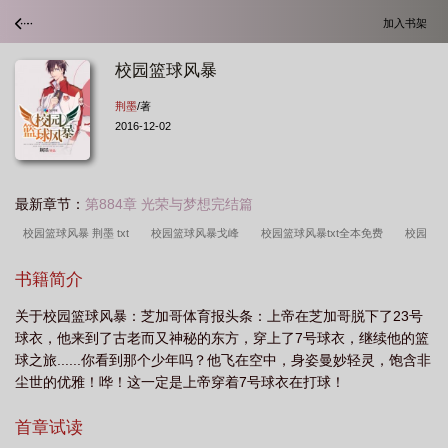
加入书架
校园篮球风暴
荆墨
/著
2016-12-02
最新章节：
第884章 光荣与梦想完结篇
校园篮球风暴 荆墨 txt
校园篮球风暴戈峰
校园篮球风暴txt全本免费
校园
篮球风暴txt宋惟
校园篮球风暴TXT
校园篮球风云第六集视频
篮球校园风
书籍简介
云
校园篮球风暴身高
校园篮球风暴 终极BOSS飞
校园篮球风暴宋惟
校
关于校园篮球风暴：芝加哥体育报头条：上帝在芝加哥脱下了23号
园篮球风暴终极boss
校园篮球风云剧照
校园篮球风暴 终级BOSS飞
校园
球衣，他来到了古老而又神秘的东方，穿上了7号球衣，继续他的篮
篮球风暴txt
校园篮球风暴 荆墨
校园篮球风暴小
校园篮球风云简介
球之旅......你看到那个少年吗？他飞在空中，身姿曼妙轻灵，饱含非
尘世的优雅！哗！这一定是上帝穿着7号球衣在打球！
首章试读