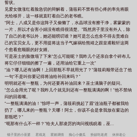
誓状。
见爱女微涨红着脸急切的辩解着，蒲筱莉不禁有些心疼的率先将眼
光给移开，这一移就直盯着自己的老爷瞧。
“阿士，八成又是你这阵子又偷懒了，水晶球没有擦干净，雾蒙蒙的
一片，所以才会害小娟没有瞧得很清楚。”既然房子里没有外人，除
了自己的老爷以外，她还能唠叨谁？她可是怎么也舍不得去责难自
己的宝贝女儿，更不用提将这当子气嫁祸给熊靖之跟皇甫毅轩这两
个愈看愈顺眼的好女婿。
可是巫士的脸微塌了下来“怎么可能呢？我昨儿个还亲自拿个碎布儿
将它仔仔细细的擦了一遍，还用油给它重上一次”
“油？哪儿还有油啊！上回那瓶不早就用光了？”蒲筱莉顺带还念了他
一句“不是叫你要记得将油给补回来吗？”
明明就还有一整瓶，为何还要再补油回来？巫士满脑子的疑问。
“怎么会用光了呢？我昨儿个就见到还有一整瓶满满的啊！”他不禁纳
闷的回着嘴。
“一整瓶满满的油！”惊呼一声，蒲筱莉挑起了眉“连油瓶子都被我给
扔了，哪儿来的一整瓶？天哪！阿士，你该不会是拿我放在窗边的
那瓶吧？”
“呃那有什么不一样？”给夫人那凌厉的询问视线睨着，巫...
镜子里的小巫婆
君戏龙
霍姬调情
痴心小傻瓜
扮妓吃老虎
休掉老公