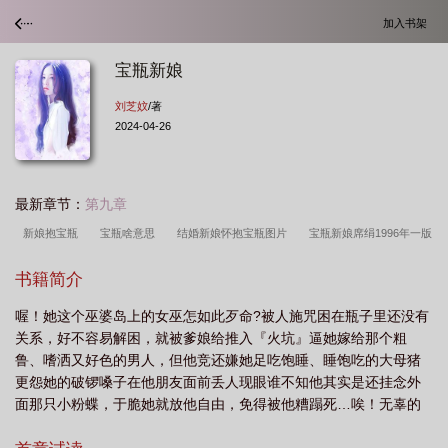
加入书架
宝瓶新娘
刘芝妏
/著
2024-04-26
最新章节：
第九章
新娘抱宝瓶
宝瓶啥意思
结婚新娘怀抱宝瓶图片
宝瓶新娘席绢1996年一版
一印
宝瓶女神
宝瓶百科
书籍简介
喔！她这个巫婆岛上的女巫怎如此歹命?被人施咒困在瓶子里还没有
关系，好不容易解困，就被爹娘给推入『火坑』逼她嫁给那个粗
鲁、嗜洒又好色的男人，但他竞还嫌她足吃饱睡、睡饱吃的大母猪
更怨她的破锣嗓子在他朋友面前丢人现眼谁不知他其实是还挂念外
面那只小粉蝶，于脆她就放他自由，免得被他糟蹋死…唉！无辜的
她硬被他给扛到他爹面前，而活生生的成了他爹逼婚下的牺牲品，