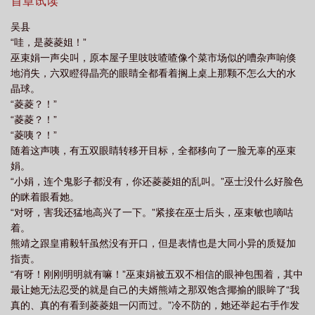
但让他气恼的是他那些拜把『好』兄弟，一见到她，个个垂涎得只
首章试读
差没流口水，而她竞又在那些好色之徒面前大献歌艺，让他这个为
吴县
夫的可是不悦得很！可是她倒是有些占灵精怪，使他不得不怀疑她
“哇，是菱菱姐！”
是不是仙女下凡?但不管怎样，此生她都注定是他的人…
巫束娟一声尖叫，原本屋子里吱吱喳喳像个菜市场似的嘈杂声响倏
地消失，六双瞪得晶亮的眼睛全都看着搁上桌上那颗不怎么大的水
晶球。
“菱菱？！”
“菱菱？！”
“菱咦？！”
随着这声咦，有五双眼睛转移开目标，全都移向了一脸无辜的巫束
娟。
“小娟，连个鬼影子都没有，你还菱菱姐的乱叫。”巫士没什么好脸色
的眯着眼看她。
“对呀，害我还猛地高兴了一下。”紧接在巫士后头，巫束敏也嘀咕
着。
熊靖之跟皇甫毅轩虽然没有开口，但是表情也是大同小异的质疑加
指责。
“有呀！刚刚明明就有嘛！”巫束娟被五双不相信的眼神包围着，其中
最让她无法忍受的就是自己的夫婿熊靖之那双饱含揶揄的眼眸了“我
真的、真的有看到菱菱姐一闪而过。”冷不防的，她还举起右手作发