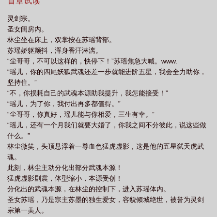
首章试读
灵剑宗。
圣女闺房内。
林尘坐在床上，双掌按在苏瑶背部。
苏瑶娇躯颤抖，浑身香汗淋漓。
“尘哥哥，不可以这样的，快停下！”苏瑶焦急大喊。www.
“瑶儿，你的四尾妖狐武魂还差一步就能进阶五星，我会全力助你，
坚持住。”
“不，你损耗自己的武魂本源助我提升，我怎能接受！”
“瑶儿，为了你，我付出再多都值得。”
“尘哥哥，你真好，瑶儿能与你相爱，三生有幸。”
“瑶儿，还有一个月我们就要大婚了，你我之间不分彼此，说这些做
什么。”
林尘微笑，头顶悬浮着一尊血色猛虎虚影，这是他的五星弑天虎武
魂。
此刻，林尘主动分化出部分武魂本源！
猛虎虚影剧震，体型缩小，本源受创！
分化出的武魂本源，在林尘的控制下，进入苏瑶体内。
圣女苏瑶，乃是宗主苏墨的独生爱女，容貌倾城绝世，被誉为灵剑
宗第一美人。