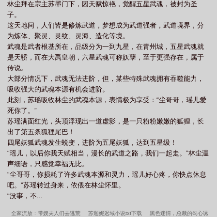
林尘拜在宗主苏墨门下，因天赋惊艳，觉醒五星武魂，被封为圣
子。
这天地间，人们皆是修炼武道，梦想成为武道强者，武道境界，分
为炼体、聚灵、灵纹、灵海、造化等境。
武魂是武者根基所在，品级分为一到九星，在青州城，五星武魂就
是天骄，而在大禹皇朝，六星武魂可称妖孽，至于更强存在，属于
传说。
大部分情况下，武魂无法进阶，但，某些特殊武魂拥有吞噬能力，
吸收强大的武魂本源有机会进阶。
此刻，苏瑶吸收林尘的武魂本源，表情极为享受：“尘哥哥，瑶儿爱
死你了。”
苏瑶满面红光，头顶浮现出一道虚影，是一只粉粉嫩嫩的狐狸，长
出了第五条狐狸尾巴！
四尾妖狐武魂发生蜕变，进阶为五尾妖狐，达到五星级！
“瑶儿，以后你我天赋相当，漫长的武道之路，我们一起走。”林尘温
声细语，只感觉幸福无比。
“尘哥哥，你损耗了许多武魂本源和灵力，瑶儿好心疼，你快点休息
吧。”苏瑶转过身来，依偎在林尘怀里。
“没事，不...
全家流放：带嫂夫人们去逃荒
苏迦妮迟域小说txt下载
黑色迷情，总裁的勾心诱