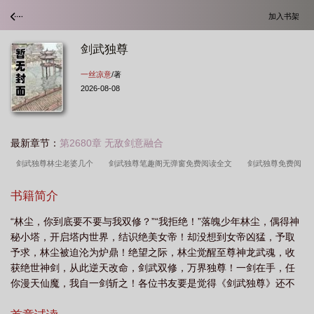
加入书架
剑武独尊
一丝凉意
/著
2026-08-08
最新章节：
第2680章 无敌剑意融合
剑武独尊林尘老婆几个
剑武独尊笔趣阁无弹窗免费阅读全文
剑武独尊免费阅
读一品中文网
剑武独尊境界等级划分
剑武独尊林尘笔趣阁
剑武独尊林尘有
书籍简介
几个女主
剑武独尊书旗
“林尘，你到底要不要与我双修？”“我拒绝！”落魄少年林尘，偶得神
秘小塔，开启塔内世界，结识绝美女帝！却没想到女帝凶猛，予取
予求，林尘被迫沦为炉鼎！绝望之际，林尘觉醒至尊神龙武魂，收
获绝世神剑，从此逆天改命，剑武双修，万界独尊！一剑在手，任
你漫天仙魔，我自一剑斩之！各位书友要是觉得《剑武独尊》还不
错的话请不要忘记向您QQ群和微博里的朋友推荐哦！