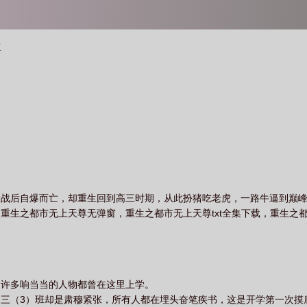
尊
大战后自爆而亡，却重生回到高三时期，从此扮猪吃老虎，一路牛逼到巅
重生之都市无上天尊无弹窗，重生之都市无上天尊txt全集下载，重生之
，许多响当当的人物都曾在这里上学。
三（3）班却是肃穆紧张，所有人都在埋头奋笔疾书，这是开学第一次摸