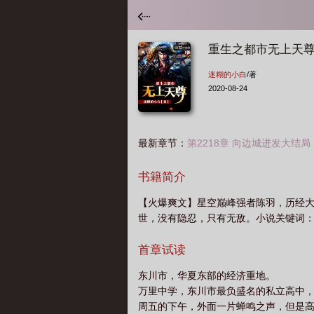
重生之都市无上天
迷糊的小白
/著
2020-08-24
最新章节：
第2218章 向边城进发大结局
书籍简介
【火爆爽文】星空巅峰强者陈羽，历经
世，没有隐忍，只有无敌。小说关键词：
首章试读
东川市，华夏东部的经济重地。
万里中学，东川市最负盛名的私立高中
周五的下午，外面一片蝉鸣之声，但是高