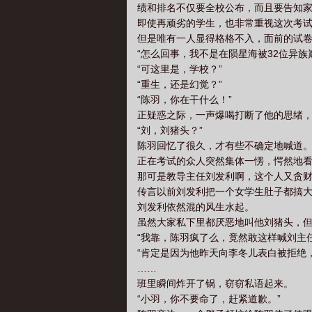
绩和排名不仅要全校公布，而且要告知
即使再顽劣的学生，也非常重视这次考
但是唯有一人显得格格不入，面前的试
“怎么回事，我不是在陨星海被32位异
“可这里是，学校？”
“重生，还是幻觉？”
“陈羽，你在干什么！”
正疑惑之际，一声爆喝打断了他的思绪
“刘，刘猪头？”
陈羽回忆了很久，才有些不确定地喊道
正在考试的众人突然集体一愣，愕然地
那可是教导主任刘发利啊，这个人又贪
传言以前刘发利把一个女学生肚子都搞
刘发利依然混的风生水起。
虽然大家私下里都厌恶地叫他刘猪头，
“我靠，陈羽疯了么，竟然敢这样喊刘主任
“肯定是因为他昨天向李冬儿表白被拒绝
……
班里瞬间炸开了锅，窃窃私语起来。
“小羽，你不要命了，赶紧道歉。”