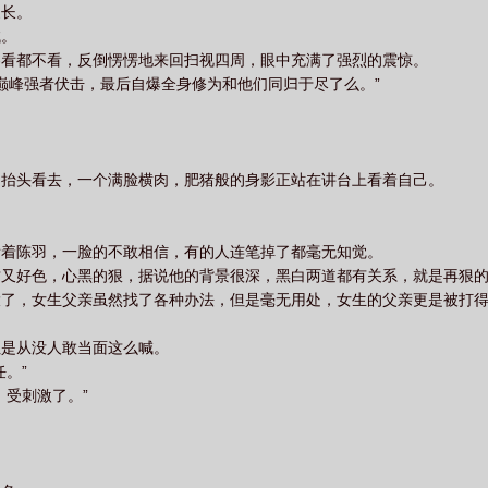
家长。
试。
卷看都不看，反倒愣愣地来回扫视四周，眼中充满了强烈的震惊。
族巅峰强者伏击，最后自爆全身修为和他们同归于尽了么。”
，抬头看去，一个满脸横肉，肥猪般的身影正站在讲台上看着自己。
。
看着陈羽，一脸的不敢相信，有的人连笔掉了都毫无知觉。
财又好色，心黑的狠，据说他的背景很深，黑白两道都有关系，就是再狠
大了，女生父亲虽然找了各种办法，但是毫无用处，女生的父亲更是被打
但是从没人敢当面这么喊。
。”
，受刺激了。”