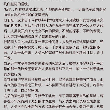
到白皑皑的雪线。
极斗罗免费阅读全文笔趣阁
斗罗大陆IV终极斗罗漫画
斗罗大陆iv终极斗罗笔趣
“所长，即将抵达极北之地。”清脆的声音响起，一身白色军装的南澄
阁无弹窗
斗罗大陆IV终极斗罗 笔趣阁5200
斗罗大陆iv终极斗罗最新章节列
向坐在副机长位置的蓝潇报告。
表
斗罗大陆IV终极斗罗 在线阅读
斗罗大陆4终极斗罗斗罗大陆iv终极斗
他们是一支来自于斗罗联邦科学研究院天斗分院旗下的古魂兽研究
所的科考队。自从斗罗联邦大约在九千年前完成了第一次太空之旅
罗
斗罗大陆IV终极斗罗TXT
斗罗大陆iv终极斗罗免费阅读全集
斗罗大陆iv
后，人类就开始了对太空不停的探索。不断的探索、不断的发现，
终极斗罗全集
斗罗大陆iv终极斗罗 唐家三少cg
斗罗大陆IV终极斗罗魂兽百度百
让人类对宇宙的浩瀚有了越来越多的了解。
科
斗罗大陆IV终极斗罗 全文免费
斗罗大陆IV终极斗罗免费阅读下划式
斗
伴随着人口的增多以及一些其他问题，人类开始尝试星际移民。经
过数千年的不懈努力，终于在一千多年前完成了第一颗行星的移
罗大陆IV终极斗罗 原著
斗罗大陆 终极斗罗四
斗罗大陆IV终极斗罗讲的什
民。之后千余年来，人类已经完成了对七颗行星的移民计划，并且
么
斗罗大陆4终极斗罗(斗罗大陆iv终极斗罗)
斗罗大陆IV终极斗罗人物
斗罗
开发。
大陆iv终极斗罗
斗罗大陆iv终极斗罗免费阅读下划式
斗罗大陆IV终极斗罗 笔趣
自从万年前魂兽险些带来覆灭的灾难之后，被誉为斗罗联邦和平之
阁最新
母的那一代议长墨蓝宣布人类与魂兽和平共处。禁止一切对于魂兽
斗罗大陆IV终极斗罗 陈萍萍
斗罗大陆iv终极斗罗介绍
斗罗大陆iv终
的杀戮行为。
极斗罗同人
斗罗大陆iv终极斗罗笔趣阁
斗罗大陆4终极斗罗1
斗罗大陆IV终
联邦在进行第三颗行星殖民的时候，就将这颗星球赠与了魂兽，由
极斗罗TXTgl
斗罗大陆IV终极斗罗免费阅读
斗罗大陆IV终极斗罗 叶轻眉
斗
当代的数位魂兽之王带领，从小位面万兽台进行了大迁徙。魂兽终
罗大陆iv终极斗罗免费阅读
斗罗大陆IV终极斗罗TXT免费
斗罗大陆IV终极斗罗
于有了属于自己的家园。
之后的第七颗行星，又赠予了魂兽。有了两颗属于自己的星球，魂
百度百科
斗罗大陆第一集
斗罗大陆iv终极斗罗 笔趣阁
斗罗大陆IV终极斗罗
兽在万年来得到了充分的休养生息，与人类之间的仇怨也彻底化
笔趣阁免费阅读
斗罗大陆IV终极斗罗免费
斗罗大陆iv终极斗罗海神阁主是
解。人类正在以全新的方式和魂兽进行全面合作，数万年来，从魂