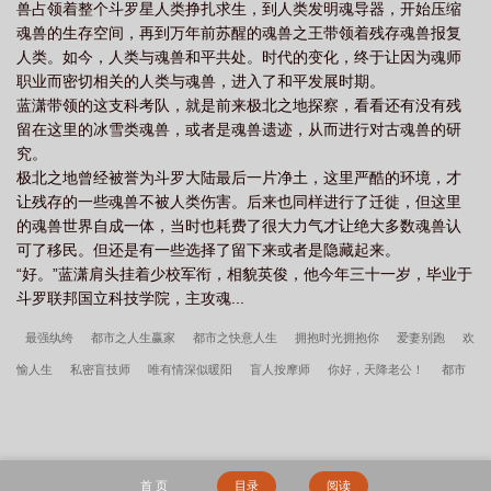
谁
斗罗大陆IV终极斗罗笔趣阁
斗罗大陆IV终极斗罗 唐家三少
斗罗大陆IV终
兽占领着整个斗罗星人类挣扎求生，到人类发明魂导器，开始压缩
魂兽的生存空间，再到万年前苏醒的魂兽之王带领着残存魂兽报复
极斗罗(斗罗大陆4终极斗罗)
斗罗大陆IV终极斗罗唐家三少
斗罗大陆iv终极斗罗
人类。如今，人类与魂兽和平共处。时代的变化，终于让因为魂师
最新章节免费阅读
斗罗大陆iv终极斗罗唐家三少
斗罗大陆IV终极斗罗 全
职业而密切相关的人类与魂兽，进入了和平发展时期。
本
斗罗大陆iv 终极斗罗
斗罗大陆4终极斗罗(斗罗大陆4终极斗罗)
蓝潇带领的这支科考队，就是前来极北之地探察，看看还有没有残
留在这里的冰雪类魂兽，或者是魂兽遗迹，从而进行对古魂兽的研
究。
极北之地曾经被誉为斗罗大陆最后一片净土，这里严酷的环境，才
让残存的一些魂兽不被人类伤害。后来也同样进行了迁徙，但这里
的魂兽世界自成一体，当时也耗费了很大力气才让绝大多数魂兽认
可了移民。但还是有一些选择了留下来或者是隐藏起来。
“好。”蓝潇肩头挂着少校军衔，相貌英俊，他今年三十一岁，毕业于
斗罗联邦国立科技学院，主攻魂...
最强纨绔
都市之人生赢家
都市之快意人生
拥抱时光拥抱你
爱妻别跑
欢
愉人生
私密盲技师
唯有情深似暖阳
盲人按摩师
你好，天降老公！
都市
沉浮
陆一伟传奇
厉先生，情难自禁！
权少宠妻甜如蜜
我与表嫂的亲密接
触
总裁在上：萌妻乖乖入怀
风流按摩师
绝品盲技师
极品盲技师
绝品男
技师
小村美色
五仙门
呢喃诗章
从小欢喜开启诸天之旅
边关兵王
领
首 页
目录
阅读