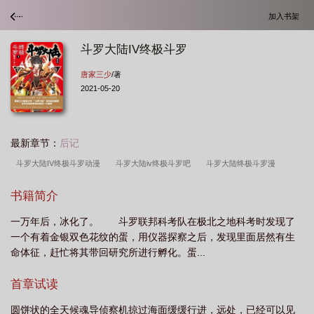
加入书架
斗罗大陆IV终极斗罗
唐家三少
/著
2021-05-20
最新章节：
后记
斗罗大陆IV终极斗罗动漫
斗罗大陆iv终极斗罗吧
斗罗大陆终极斗罗漫
画
斗罗大陆IV终极斗罗漫画最新一话
斗罗大陆iv终极斗罗漫画免费下拉
斗
书籍简介
罗大陆IV终极斗罗实体书第20册
斗罗大陆iv终极斗罗 唐家三少
斗罗大陆IV终极
一万年后，冰化了。 斗罗联邦科考队在极北之地科考时发现了
斗罗 笔趣阁免费阅读无弹窗
斗罗大陆IV终极斗罗 完结免费
斗罗大陆iv终极斗
一个有着金银双色花纹的蛋，用仪器探察之后，发现里面居然有生
罗最新章节
斗罗大陆IV终极斗罗弑神剑
斗罗大陆IV终极斗罗 猫腻
斗罗大
命体征，赶忙将其带回研究所进行孵化。蛋...
陆IV终极斗罗第三季
斗罗大陆四终极斗罗漫画版
斗罗大陆iv终极斗罗漫画免费
首章试读
阅读
斗罗大陆iv终极斗罗 最新章节 无弹窗
斗罗大陆IV终极斗罗全集
斗罗
大陆iv终极斗罗笔趣阁最新章节
斗罗大陆IV终极斗罗 全集txt免费
斗罗大陆iv终
圆饼状的全天候魂导侦察机掠过海面缓缓行进，远处，已经可以见