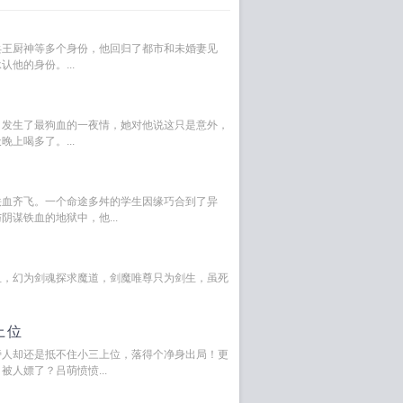
兵王厨神等多个身份，他回归了都市和未婚妻见
他的身份。...
，发生了最狗血的一夜情，她对他说这只是意外，
上喝多了。...
铁血齐飞。一个命途多舛的学生因缘巧合到了异
谋铁血的地狱中，他...
血，幻为剑魂探求魔道，剑魔唯尊只为剑生，虽死
上位
旁人却还是抵不住小三上位，落得个净身出局！更
人嫖了？吕萌愤愤...