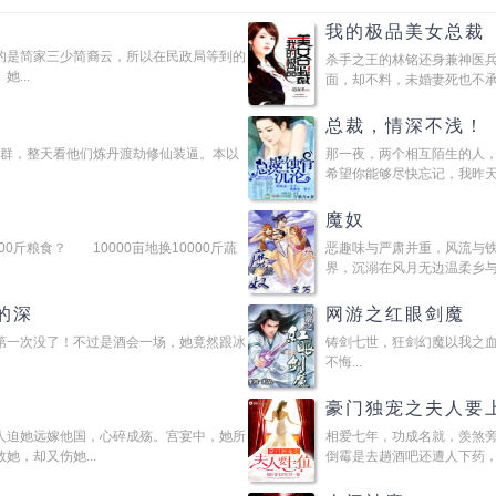
我的极品美女总裁
的是简家三少简裔云，所以在民政局等到的
杀手之王的林铭还身兼神医
...
面，却不料，未婚妻死也不承认
总裁，情深不浅！
Q群，整天看他们炼丹渡劫修仙装逼。本以
那一夜，两个相互陌生的人
希望你能够尽快忘记，我昨天晚
魔奴
0斤粮食？ 10000亩地换10000斤蔬
恶趣味与严肃并重，风流与
界，沉溺在风月无边温柔乡与阴
的深
网游之红眼剑魔
第一次没了！不过是酒会一场，她竟然跟冰
铸剑七世，狂剑幻魔以我之
不悔...
豪门独宠之夫人要
人迫她远嫁他国，心碎成殇。宫宴中，她所
相爱七年，功成名就，羡煞
，却又伤她...
倒霉是去趟酒吧还遭人下药，被