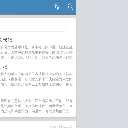
搜 索
色宠妃
没有灵力而受尽冷眼，爹不疼，娘不爱，姐妹甚至
她存在。无意中破解梵经中的秘密，她因此得到神
逆转。只是她怎么也想不到，随着自己的强大伴随
商妃
妙将人称活阎王的四皇子当成灵兽给契约了？被契
无论如何也要这一心想嫁人的小丫头解除两人之间
论如何，他想的只是怎么全方位疼宠他的小丫头俊
方都没有的悲催小农女，江千语表示，不怕，我有
统是让她讲文明，传授传统礼仪。她勤劳致富，虐
只为众人和某位爷的一句谢谢。可后来某位爷的一
www.34txt.com