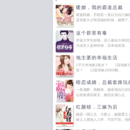
暖婚，我的霸道总裁
家族联姻，乔陌笙一直以为自己嫁
是简家大少简深炀的时候，她懵了。她
这个群里有毒
穷逼大学生郝瀚，误入修仙大神Q
为这些人是神经病，后来他发现...
地主婆的幸福生活
1平方米地换1瓶水？ 1亩地换10
菜？ 13星球换10000颗...
暗恋成婚，总裁套路玩
一夜酒醉，再醒来，她发现自己的
山老板逃回家去，她还在满心忐...
红颜错，三嫁为后
她是一国公主。大殿上，她最爱之
嫁之人揽他人入怀，可悲可笑。他救她