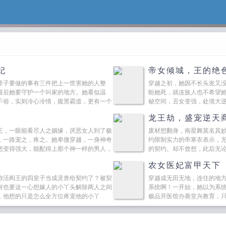
妃
帝女倾城，王的绝
辈子要做的事有三件把上一世害她的人整
穿越之初，她因不长头发又
最后她要守护一个叫家的地方。她看似温
盼她死，就连族人也不希望
不俗，实则冷心冷情，腹黑霸道，更有一个
秘空间，丑女变强，处境大
而来的却不是自由幸...
龙王劫，盛宠逆天
王，一眼能看尽人之姻缘，厌恶女人到了极
废材想翻身，南星舞莫名其
，一路宠之，疼之。她卑微穿越，一身神奇
约限制实力的帝寒衣表示，
想变得强大，能配得上那个神一样的男人，
的契约。却不曾想，此后无
美如仙的城主对她...
农女医妃富甲天下
称活阎王的四皇子当成灵兽给契约了？被契
穿越成无田无地，连住的地
何也要这一心想嫁人的小丫头解除两人之间
系统啊！一开始，她以为系
，他想的只是怎么全方位疼宠他的小丫
极品开医馆办善堂兴教育，
句对不起却让她...