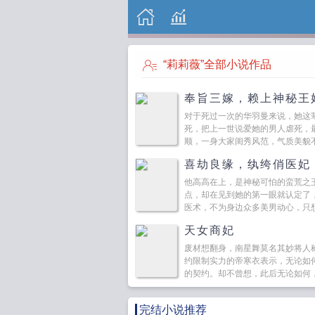
“莉莉薇”全部小说作品
奉旨三嫁，赖上神秘王
对于死过一次的华羽曼来说，她这
死，把上一世说爱她的男人虐死，
顺，一身大家闺秀风范，气质美貌
让世人疯狂的神秘...
喜劫良缘，纨绔俏医妃
他高高在上，是神秘可怕的蛮荒之
点，却在见到她的第一眼就认定了
医术，不为身边众多美男动心，只
可是等确定自已心意时，却发现...
天女商妃
废材想翻身，南星舞莫名其妙将人
约限制实力的帝寒衣表示，无论如
的契约。却不曾想，此后无论如何
头…...
完结小说推荐