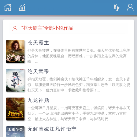
搜 索
“苍天霸主”全部小说作品
苍天霸主
他是大帝转世，在身体里拥有前世的灵魂。先天的优势加上完美
的身体，他把灵魂融合，历经磨难，一步步踏上这世界的最高
峰！...
绝天武帝
弹指天地覆，拔剑神魔伏！绝代神王千年后醒来，发一言天下皆
惊，镇服盖世天骄行一步风云色变，踏灭举世恶敌！以无敌之姿
扫灭天下！猛力更新中，求收藏和推荐票！...
九龙神鼎
一念可碎日月星辰，一指可灭苍天霸主，谈笑间，诸天十界灰飞
烟灭。一个从山沟走出的穷小子，手握九龙神鼎，掌控万古时
空，踏上太古神道，与诸天帝子争锋，与神话时代...
无解替嫁江凡许怡宁
...