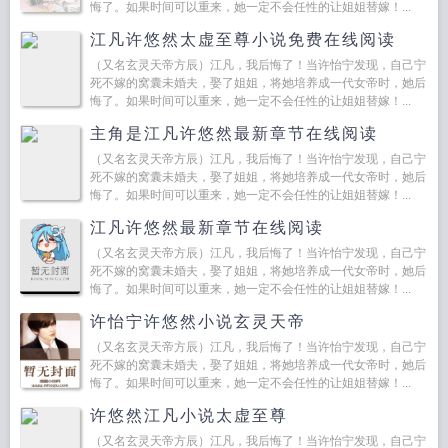
悔了。如果时间可以重来，她一定不会任性的让姐姐替嫁！...
江凡许悠然太虚至尊小说免费在线阅读
（又名玄灵天帝方辰）江凡，我后悔了！当许怡宁发现，自己宁
死不嫁的窝囊未婚夫，娶了姐姐，将她培养成一代女帝时，她后
悔了。如果时间可以重来，她一定不会任性的让姐姐替嫁！...
主角是江凡许悠然最新章节在线阅读
（又名玄灵天帝方辰）江凡，我后悔了！当许怡宁发现，自己宁
死不嫁的窝囊未婚夫，娶了姐姐，将她培养成一代女帝时，她后
悔了。如果时间可以重来，她一定不会任性的让姐姐替嫁！...
江凡许悠然最新章节在线阅读
（又名玄灵天帝方辰）江凡，我后悔了！当许怡宁发现，自己宁
死不嫁的窝囊未婚夫，娶了姐姐，将她培养成一代女帝时，她后
悔了。如果时间可以重来，她一定不会任性的让姐姐替嫁！...
许怡宁许悠然小说玄灵天帝
（又名玄灵天帝方辰）江凡，我后悔了！当许怡宁发现，自己宁
死不嫁的窝囊未婚夫，娶了姐姐，将她培养成一代女帝时，她后
悔了。如果时间可以重来，她一定不会任性的让姐姐替嫁！...
许悠然江凡小说太虚至尊
（又名玄灵天帝方辰）江凡，我后悔了！当许怡宁发现，自己宁