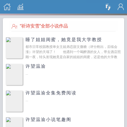
搜 索
“祈诗安雪”全部小说作品
睡了姐姐闺蜜，她竟是我大学教授
都市日常校园教授单女主姐弟恋甜文撒糖（评分刚出，后续会
涨）许望的天塌了！ 他遇到一个喝醉酒的女人，带去酒店照
顾一夜，转头发现她竟是自家的姐姐的闺蜜，还是他的大学教
授！ 温渝也懵了，…...
许望温渝
...
许望温渝全集免费阅读
...
许望温渝小说笔趣阁
...