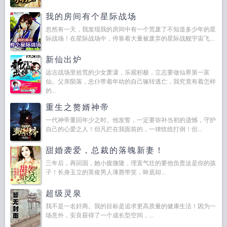
我的房间有个星际战场
忽然有一天，我发现我的房间中有一个荒废了不知道多少年的星
际战场！在星际战场中，停靠着大量被废弃的星际战舰宇宙飞...
新仙出炉
远古战场里拾荒的少女萧潇，乐观积极，立志要做仙界第一富
仙。父亲陨落，忠仆带着年幼的自己辗转逃亡，我究竟有着怎样
的...
重生之赘婿神帝
一代神帝重回年少之时。他发誓，一定要弥补当初的遗憾，守护
自己的心爱之人！但凡拦在我面前的，一律统统打倒！但...
甜婚袭爱，总裁的落魄新妻！
三年后，再回国，她小腹微隆，理直气壮的要他负责这是你的孩
子！长身玉立的英俊男人薄唇带笑，眸底却...
超级灵泉
我不是一名奸商。我的目标是追求更高质量的健康生活！因为一
场意外，安良获得了一个成长型空间，...