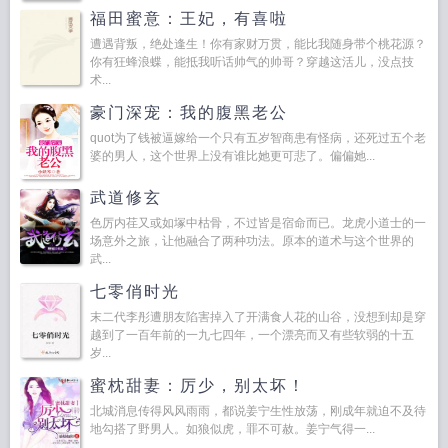
福田蜜意：王妃，有喜啦
遭遇背叛，绝处逢生！你有家财万贯，能比我随身带个桃花源？
你有狂蜂浪蝶，能抵我听话帅气的帅哥？穿越这活儿，没点技
术...
豪门深宠：我的腹黑老公
quot为了钱被逼嫁给一个只有五岁智商患有怪病，还死过五个老
婆的男人，这个世界上没有谁比她更可悲了。偏偏她...
武道修玄
色厉内荏又或如塚中枯骨，不过皆是宿命而已。龙虎小道士的一
场意外之旅，让他融合了两种功法。原本的道术与这个世界的
武...
七零俏时光
末二代李彤遭朋友陷害掉入了开满食人花的山谷，没想到却是穿
越到了一百年前的一九七四年，一个漂亮而又有些软弱的十五
岁...
蜜枕甜妻：厉少，别太坏！
北城消息传得风风雨雨，都说姜宁生性放荡，刚成年就迫不及待
地勾搭了野男人。如狼似虎，罪不可赦。姜宁气得一...