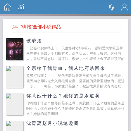
搜 索
“璃焰”全部小说作品
玻璃焰
［已签约实体待上市］天生坏种x清冷校花，强制爱大学校园黎
幸在整个西京大学都很有名。高考状元，够美，够穷。这样的
人，外貌不是恩赐，是原罪。楼崇，出生即登上金字塔最顶层的
存在...
全宗榨干我骨血，我从地府杀回来
超级打脸爽文！ 绝代天骄沈青离被师父兼生母活拔了凤骨，
就因为小师妹走火入魔根骨全废，需要她的凤骨重塑修为，更进
一步。 可是，小师妹只是废了，被活拔凤骨的沈青离会死，
于是她拒绝。 结果，生母当众掌…...
你惹她干什么？她修的是杀道啊
你惹她干什么？她修的是杀道啊，你惹她干什么？她修的是杀道
啊小说，你惹她干什么？她修的是杀道啊最新章节，你惹她干什
么？她修的是杀道啊...
沈青离赵月小说笔趣阁
...