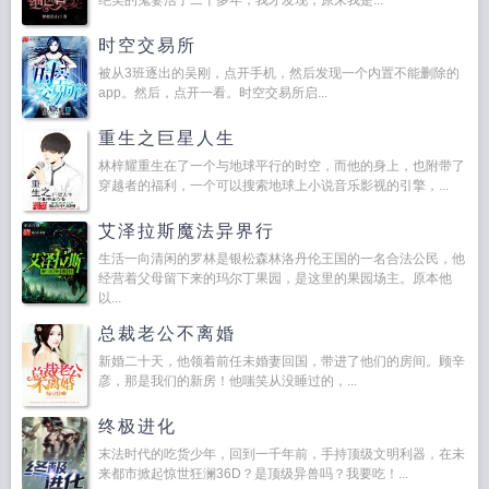
绝美的鬼妻活了二十多年，我才发现，原来我是...
时空交易所
被从3班逐出的吴刚，点开手机，然后发现一个内置不能删除的
app。然后，点开一看。时空交易所启...
重生之巨星人生
林梓耀重生在了一个与地球平行的时空，而他的身上，也附带了
穿越者的福利，一个可以搜索地球上小说音乐影视的引擎，...
艾泽拉斯魔法异界行
生活一向清闲的罗林是银松森林洛丹伦王国的一名合法公民，他
经营着父母留下来的玛尔丁果园，是这里的果园场主。原本他
以...
总裁老公不离婚
新婚二十天，他领着前任未婚妻回国，带进了他们的房间。顾辛
彦，那是我们的新房！他嗤笑从没睡过的，...
终极进化
末法时代的吃货少年，回到一千年前，手持顶级文明利器，在未
来都市掀起惊世狂澜36D？是顶级异兽吗？我要吃！...