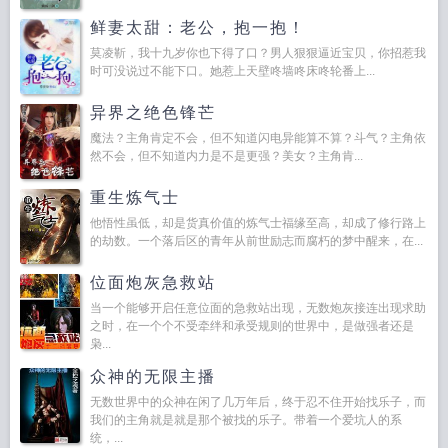
鲜妻太甜：老公，抱一抱！
莫凌靳，我十九岁你也下得了口？男人狠狠逼近宝贝，你招惹我
时可没说过不能下口。她惹上天壁咚墙咚床咚轮番上...
异界之绝色锋芒
魔法？主角肯定不会，但不知道闪电异能算不算？斗气？主角依
然不会，但不知道内力是不是更强？美女？主角肯...
重生炼气士
他悟性虽低，却是货真价值的炼气士福缘至高，却成了修行路上
的劫数。一个落后区的青年从前世励志而腐朽的梦中醒来，在...
位面炮灰急救站
当一个能够开启任意位面的急救站出现，无数炮灰接连出现求助
之时，在一个个不受牵绊和承受规则的世界中，是做强者还是
枭...
众神的无限主播
无数世界中的众神在闲了几万年后，终于忍不住开始找乐子，而
我们的主角就是就是那个被找的乐子。带着一个爱坑人的系
统，...