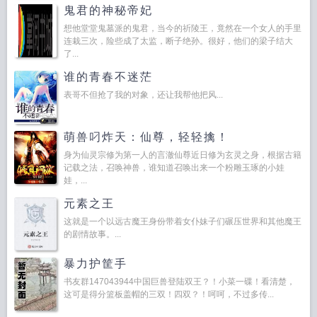
鬼君的神秘帝妃
想他堂堂鬼墓派的鬼君，当今的祈陵王，竟然在一个女人的手里
连栽三次，险些成了太监，断子绝孙。很好，他们的梁子结大
了...
谁的青春不迷茫
表哥不但抢了我的对象，还让我帮他把风...
萌兽叼炸天：仙尊，轻轻擒！
身为仙灵宗修为第一人的言澈仙尊近日修为玄灵之身，根据古籍
记载之法，召唤神兽，谁知道召唤出来一个粉雕玉琢的小娃
娃，...
元素之王
这就是一个以远古魔王身份带着女仆妹子们碾压世界和其他魔王
的剧情故事。...
暴力护筐手
书友群147043944中国巨兽登陆双王？！小菜一碟！看清楚，
这可是得分篮板盖帽的三双！四双？！呵呵，不过多传...