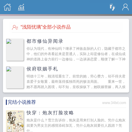
搜 索
“浅陌忧璃”全部小说作品
都市修仙异闻录
你认为现代，有神仙吗？继承了神族血脉的人们，隐藏于都市之
中，他们的外表看起来是普通人，实际上却是修仙者，在成仙成
神的道路上奋力前行一边修仙，一边谈谈恋爱，顺便了解一下神
族的那些异闻或许，当一切秘密揭开时，仙和神，便成了永恒...
侯府联姻手札
明德十三年，顾清瑶重生了。前世的她，劳心费力，却不得夫君
喜爱子女敬重，最终落得孤独而死的惨淡局面。 重来一世，
她不愿再踏入困境，却不知，皇权操纵下，她联姻替嫁，再入侯
门，被迫嫁给病弱世子。 只是，这个…...
完结小说推荐
www.34txt.com
快穿：炮灰打脸攻略
炮灰是什么？雪兰告诉你，炮灰是用来打别人脸的。凭什么炮灰
就要为男女主的感情添砖加瓦，凭什么炮灰就要任人践踏？凭
什...