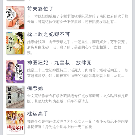
前夫篡位了
下一本媳妇她成精了专栏求预收哦阮觅嫁给了南阳侯府的次子顾
云暄，可是这位侯府次子不仅混账，还被阮觅发现他有...
枕上欣之妃卿不可
她亲缘浅薄，丧于亲母之手，一朝重生，商府娇女，万千爱宠，
肩头月白朱砂一点，惑了的，是谁的心？雪山相遇，一次救
赎。...
神医狂妃：九皇叔，放肆宠
她是二十二世纪神医特工，活死人，肉白骨，堪称活阎王，一朝
穿越成废柴小姐，却被重生而来的痴情帝尊宠妻上瘾，从此...
痴恋她
全文完结作者专栏求收藏戳进专栏点收藏即可，么么哒只有是正
版，其他地方均为盗版，码字不易请支...
桃运高手
知道什么是桃运体质吗？为什么女人一见了秦小云就忍不住想要
靠拢亲近？身为这个世界上独一无二的桃...