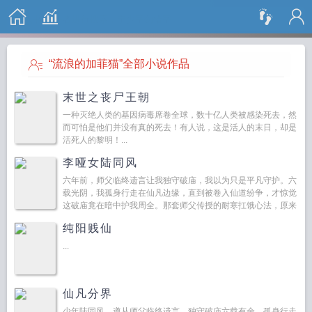
搜 索
“流浪的加菲猫”全部小说作品
末世之丧尸王朝
一种灭绝人类的基因病毒席卷全球，数十亿人类被感染死去，然
而可怕是他们并没有真的死去！有人说，这是活人的末日，却是
活死人的黎明！...
李哑女陆同风
六年前，师父临终遗言让我独守破庙，我以为只是平凡守护。六
载光阴，我孤身行走在仙凡边缘，直到被卷入仙道纷争，才惊觉
这破庙竟在暗中护我周全。那套师父传授的耐寒扛饿心法，原来
竟是人人梦寐以求的顶级修炼秘籍。那把锈迹斑斑的剑，竟是削
纯阳贱仙
铁如...
...
仙凡分界
少年陆同风，遵从师父临终遗言，独守破庙六载有余，孤身行走