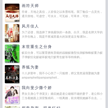
画符天师
符者，天地之真信，人皆假之以朱墨纸笔。我丁勉仅一点灵光，
通天彻地，可虚空，可水火，可瓦砾，可草木，可饮...
风月佳人
为了还债，我选择了来钱最快的一条路。白天，我是名牌大学的
大学生晚上，我是不夜城里最火的加更追文每满5o...
末世重生之分身
蚁后分身，可以繁育拥有异能的战舰蚁微型虫洞蚁蜘蛛蚁重力蚁
子弹蚁狂化蚁破坏蚁地穴蚁寄生蚁等等特殊蚂...
养狐为妻
十八岁那年，我不小心伤了一只狐狸，师父竟然逼我娶她为妻
ampamphellipampamphell...
我向斐少撒个娇
男女主身心干净宠文）婚后她是老公碰都不碰的妻子，老公和小
三当着她面上演背叛戏码，一纸离婚，前夫嘲笑她嫁不出去。...