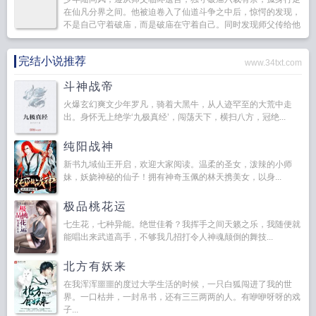
在仙凡分界之间。他被迫卷入了仙道斗争之中后，惊愕的发现，
不是自己守着破庙，而是破庙在守着自己。同时发现师父传给他
的那套的心法，似乎是人人都想抢夺的顶级法诀。师父传给他的
锈剑，似...
完结小说推荐
www.34txt.com
斗神战帝
火爆玄幻爽文少年罗凡，骑着大黑牛，从人迹罕至的大荒中走
出。身怀无上绝学‘九极真经’，闯荡天下，横扫八方，冠绝...
纯阳战神
新书九域仙王开启，欢迎大家阅读。温柔的圣女，泼辣的小师
妹，妖娆神秘的仙子！拥有神奇玉佩的林天携美女，以身...
极品桃花运
七生花，七种异能。绝世佳肴？我挥手之间天籁之乐，我随便就
能唱出来武道高手，不够我几招打令人神魂颠倒的舞技...
北方有妖来
在我浑浑噩噩的度过大学生活的时候，一只白狐闯进了我的世
界。一口枯井，一封帛书，还有三三两两的人。有咿咿呀呀的戏
子...