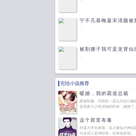
宁不凡慕晚凝宋清颜被
云
...
被割腰子我可是龙肾仙
...
完结小说推荐
暖婚，我的霸道总裁
家族联姻，乔陌笙一直以为自己嫁
是简家大少简深炀的时候，她懵了。她
这个群里有毒
穷逼大学生郝瀚，误入修仙大神Q
为这些人是神经病，后来他发现...