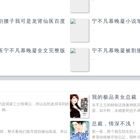
割腰子我可是龙肾仙医百度
宁不凡慕晚凝小说
...
医宁不凡慕晚凝全文完整版
宁不凡慕晚凝被割
...
我的极品美女总裁
的是简家三少简裔云，所以在民政局等到的
杀手之王的林铭还身兼神医
...
面，却不料，未婚妻死也不承认
总裁，情深不浅！
Q群，整天看他们炼丹渡劫修仙装逼。本以
那一夜，两个相互陌生的人
希望你能够尽快忘记，我昨天晚