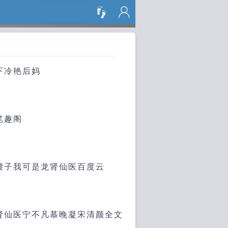
搜 索
下冷艳后妈
笔趣阁
腰子我可是龙肾仙医百度云
肾仙医宁不凡慕晚凝宋清颜全文