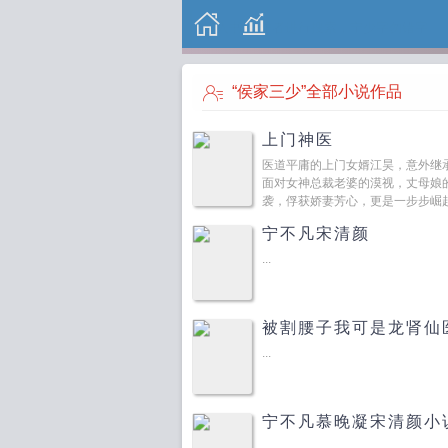
“侯家三少”全部小说作品
上门神医
医道平庸的上门女婿江昊，意外继
面对女神总裁老婆的漠视，丈母娘
袭，俘获娇妻芳心，更是一步步崛起
宁不凡宋清颜
...
被割腰子我可是龙肾仙
...
宁不凡慕晚凝宋清颜小
...