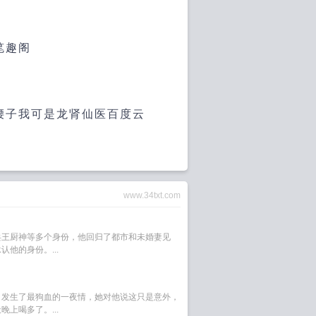
笔趣阁
腰子我可是龙肾仙医百度云
www.34txt.com
兵王厨神等多个身份，他回归了都市和未婚妻见
他的身份。...
，发生了最狗血的一夜情，她对他说这只是意外，
上喝多了。...