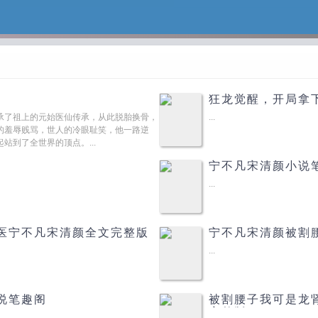
狂龙觉醒，开局拿
承了祖上的元始医仙传承，从此脱胎换骨，
...
的羞辱贱骂，世人的冷眼耻笑，他一路逆
站到了全世界的顶点。...
宁不凡宋清颜小说
...
医宁不凡宋清颜全文完整版
宁不凡宋清颜被割
...
说笔趣阁
被割腰子我可是龙
完整版
...