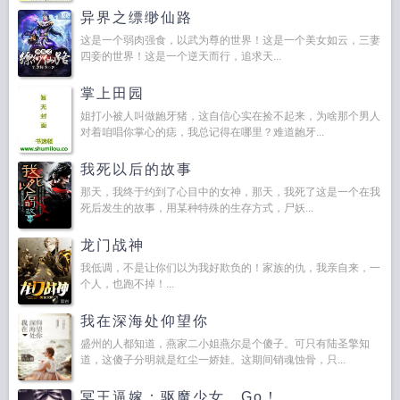
异界之缥缈仙路
这是一个弱肉强食，以武为尊的世界！这是一个美女如云，三妻
四妾的世界！这是一个逆天而行，追求天...
掌上田园
姐打小被人叫做龅牙猪，这自信心实在捡不起来，为啥那个男人
对着咱唱你掌心的痣，我总记得在哪里？难道龅牙...
我死以后的故事
那天，我终于约到了心目中的女神，那天，我死了这是一个在我
死后发生的故事，用某种特殊的生存方式，尸妖...
龙门战神
我低调，不是让你们以为我好欺负的！家族的仇，我亲自来，一
个人，也跑不掉！...
我在深海处仰望你
盛州的人都知道，燕家二小姐燕尔是个傻子。可只有陆圣擎知
道，这傻子分明就是红尘一娇娃。这期间销魂蚀骨，只...
冥王逼嫁：驱魔少女，Go！