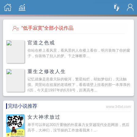
搜 索
“低手寂寞”全部小说作品
官道之色戒
你站在桥上看风景，看风景的人在楼上看你，明月装饰了你的窗
子，你装饰了别人的梦。卞之琳断章...
重生之修改人生
记忆就像是悬垂天际的银河，繁星灿烂，却如梦似幻，无法触
摸。周景站在祖屋的老墙根下，看着墙壁上挂着的那一本厚厚的
rì历，今天是1997年的6月8号，距离高考...
完结小说推荐
www.34txt.com
女大神求放过
单手可以举起300斤重物的外星暴力女穿越现代全息网游，然后
高手，大神们，没节操的工作放着我来！...