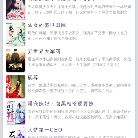
天才驱魔少女专注抓鬼十八载，突然收到从地府寄来的一本结婚
证，懵了，她和冥王结了婚，什么时候的事？灵异言情脑洞文...
农女的盛世田园
现代白骨精一朝穿成贫寒农家女。现况如下父亲？因杀人被充
军，生死不知！母亲？身体弱...
异世界大军阀
退伍兵刘小山穿越到崆务星，醒来发现自带了军火商系统，凭借
手里无限多的军火，从此走上人生巅峰（PS本文无敌文）...
砚尊
前世，她遭渣男背叛横死电梯，今世，重生贫寒之家，她抱着奇
妙空间发誓一定不让这一生白白度过，再不跪在男人...
爆宠妖妃：腹黑相爷硬要撩
南齐权倾朝野的奸相容琛迎娶罪臣之女苏如禾过门，消息传扬开
来，天下震惊！听说，苏家小姐没品没貌听说，苏家小姐善妒...
大楚第一CEO
纳斯达克敲钟的最年轻CEO秦姝，一个跟头跌成了秦府的五姑