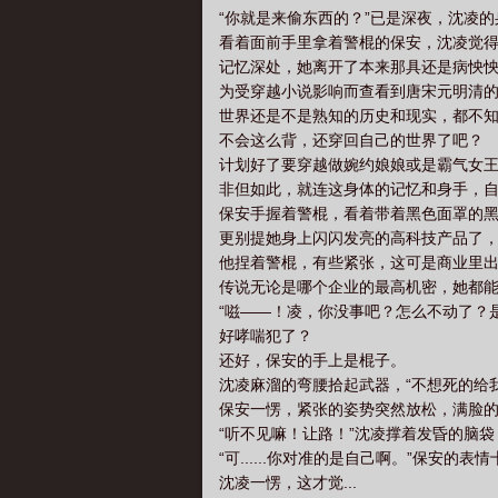
“你就是来偷东西的？”已是深夜，沈凌
看着面前手里拿着警棍的保安，沈凌觉
记忆深处，她离开了本来那具还是病怏
为受穿越小说影响而查看到唐宋元明清
世界还是不是熟知的历史和现实，都不
不会这么背，还穿回自己的世界了吧？
计划好了要穿越做婉约娘娘或是霸气女
非但如此，就连这身体的记忆和身手，
保安手握着警棍，看着带着黑色面罩的
更别提她身上闪闪发亮的高科技产品了
他捏着警棍，有些紧张，这可是商业里
传说无论是哪个企业的最高机密，她都
“嗞——！凌，你没事吧？怎么不动了？
好哮喘犯了？
还好，保安的手上是棍子。
沈凌麻溜的弯腰拾起武器，“不想死的给
保安一愣，紧张的姿势突然放松，满脸
“听不见嘛！让路！”沈凌撑着发昏的脑袋
“可......你对准的是自己啊。”保
沈凌一愣，这才觉...