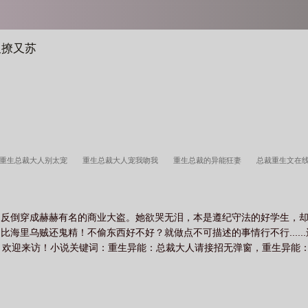
又撩又苏
重生总裁大人别太宠
重生总裁大人宠我吻我
重生总裁的异能狂妻
总裁重生文在
大人请走开
重生婚宠总裁大人不好惹
重生暖婚总裁大人有点坏
重生婚宠总裁大人
生之总裁大人别太宠
重生总裁大人宠我
重生异能总裁大人请接招 好看吗
重生总裁
，反倒穿成赫赫有名的商业大盗。她欲哭无泪，本是遵纪守法的好学生，
裁大人放肆宠全文
总裁重生hh
重生总裁大人宠我吻我洛宁
海里乌贼还鬼精！不偷东西好不好？就做点不可描述的事情行不行.....
88，欢迎来访！小说关键词：重生异能：总裁大人请接招无弹窗，重生异能：