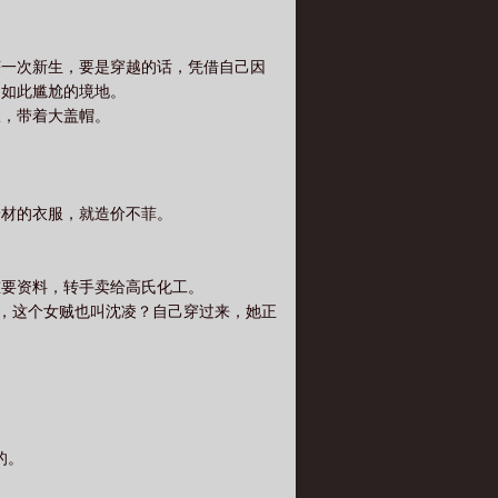
获一次新生，要是穿越的话，凭借自己因
了如此尴尬的境地。
服，带着大盖帽。
身材的衣服，就造价不菲。
重要资料，转手卖给高氏化工。
愣，这个女贼也叫沈凌？自己穿过来，她正
的。