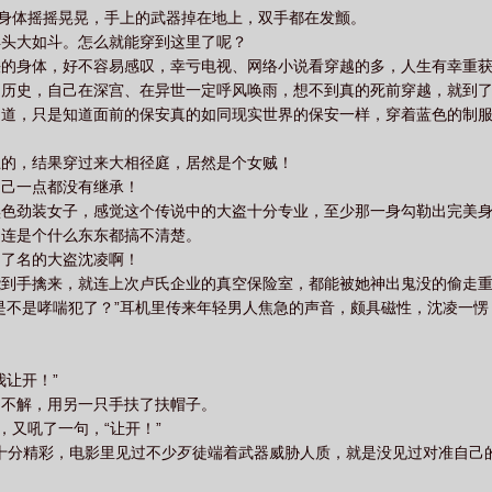
的身体摇摇晃晃，手上的武器掉在地上，双手都在发颤。
得头大如斗。怎么就能穿到这里了呢？
怏的身体，好不容易感叹，幸亏电视、网络小说看穿越的多，人生有幸重
的历史，自己在深宫、在异世一定呼风唤雨，想不到真的死前穿越，就到
知道，只是知道面前的保安真的如同现实世界的保安一样，穿着蓝色的制
王的，结果穿过来大相径庭，居然是个女贼！
自己一点都没有继承！
黑色劲装女子，感觉这个传说中的大盗十分专业，至少那一身勾勒出完美
，连是个什么东东都搞不清楚。
出了名的大盗沈凌啊！
能到手擒来，就连上次卢氏企业的真空保险室，都能被她神出鬼没的偷走
是不是哮喘犯了？”耳机里传来年轻男人焦急的声音，颇具磁性，沈凌一
我让开！”
的不解，用另一只手扶了扶帽子。
，又吼了一句，“让开！”
安的表情十分精彩，电影里见过不少歹徒端着武器威胁人质，就是没见过对准自己