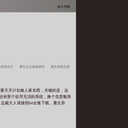
加入书架
线阅读全文
重生之总裁请接招
重生甜妻总裁
又撩又苏
重生总裁大人请赐教
重生之总裁大
大人宠上天
重生异能总裁大人请接招
重生总
却要天天计划偷人家东西，关键的是，这
.还有那个欲哭无泪的系统，换个负责貌美
总裁大人请接招txt全集下载，重生异