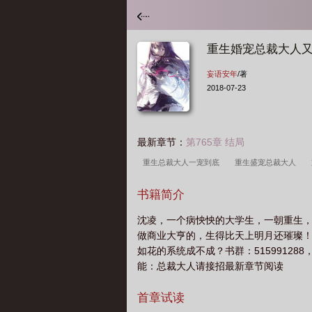
重生婚宠总裁大人
妄语安年
/著
2018-07-23
最新章节：
第765章 结局
重生总裁大人一宠到底
重生盛宠总裁大人
大人
重生总裁大人宠我洛宁
重生豪门总裁
书籍简介
人请接招
重生总裁大人别太宠免费阅读
重
沈凌，一个病怏怏的大学生，一朝重生
裁超给力
重生总裁大人的独家盛宠
重生总
做商业大亨的，生得比天上明月还璀璨！比
如花的系统成不成？书群：5159912
能：总裁大人请接招最新章节阅读
首章试读