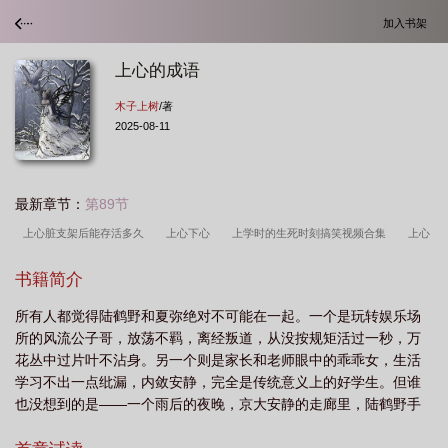
加入书架
上心的成语
木子上树
/著
2025-08-11
最新章节：
第89节
上心脏支架后能存活多久
上心下心
上学时的生死时刻搞笑视频合集
上心
火是什么原因吗
上心的成语
上学的拼音
上心是什么字
怎样吊着一个男
书籍简介
人才会对你上心
赏心悦目是什么意思
上心郑欣宜歌曲
上心池总渣全文免
所有人都觉得陆鹤野和夏弥绝对不可能在一起。一个是玩转娱乐场
费
上心电监护的位置图片
上心房下心室对不对
上心火的症状有哪些
上
所的风流公子哥，放荡不羁，离经叛道，从没按规矩活过一秒，万
心池总渣讲的什么
上心 池总渣
上心免费阅读
上心下戒法师简介
上心
花丛中过片叶不沾身。另一个则是家长和老师眼中的乖乖女，生活
理课的感受与收获
上心香是什么意思
上心下口怎么读
上心和用心的区
学习不出一点纰漏，内敛安静，完全是传统意义上的好学生。但谁
也没想到的是——一个雨后的夜晚，京大安静的走廊里，陆鹤野手
别
上心郑欣宜歌词
上心歌曲
上心这首歌表达了什么意思
上心歌
上拿着一包烟，刚抖落出一根，还没来得及点上，就被夏弥拿走
词
上心是什么意思
上学的英文
上心脏起搏器是大手术吗
上心木子上