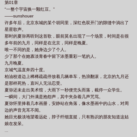
第01章
“一整个宇宙换一颗红豆。”
——sunshouer
许多年后，北京东城的某个胡同里，深红色双开门的隙缝中淌出了
星星歌声。
那时的夏弥再听到这首歌，眼前莫名出现了一个场景，时间是在很
多年前的九月，同样是在北京，同样是晚夏。
唯一不同的是，她身边少了个人。
少了那个在她寡淡青春中留下浓墨重彩一笔的人。
九月晚夏。
京城气温直奔四十度。
柏油校道边上稀稀疏疏停放着几辆单车，热浪翻滚，北京的九月还
是那样死热，直叫人无法忍受。
夏弥还未走出美术馆，大雨下一秒便兜头而落，截停一众学生。
一瞬间，大门外满是抱怨声，其中夹杂着几声咒骂。
夏弥怀里捧着几本画册，安静站在角落，像水墨画中的山水，对周
边的声音充耳不闻。
她目光极淡地望着远处，脖子纤细直挺，只有熟识的朋友知道这姑
娘在发呆。
...