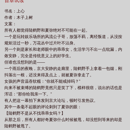
了。女孩的声音温吞软糯：“你就不能戒掉吗？”向来不被束缚的陆鹤
首章试读
树
上心念什么
上心池总渣
上心下心念什么
上心漫画免费阅读看漫
野竟然只是笑了下，模样很痞，说出的话也是浑话：“那你给我亲一
书名：上心
下。”有人把这一幕拍下来发到京大论坛，顿时引发热议。其中一条
画
上学歌
上学歌儿歌原唱
上心漫画免费
上心电视剧
上心by池
作者：木子上树
毫不起眼的评论刺到了夏弥的眼：【陆鹤野不是从不找乖乖女
总
上心下口念什么
文案：
吗？】从那之后，所有人都好奇夏弥什么时候被甩，却没想到等来
所有人都觉得陆鹤野和夏弥绝对不可能在一起。
的却是陆鹤野被甩了。
一个是玩转娱乐场所的风流公子哥，放荡不羁，离经叛道，从没按
规矩活过一秒，万花丛中过片叶不沾身。
另一个则是家长和老师眼中的乖乖女，生活学习不出一点纰漏，内
敛安静，完全是传统意义上的好学生。
但谁也没想到的是——
一个雨后的夜晚，京大安静的走廊里，陆鹤野手上拿着一包烟，刚
抖落出一根，还没来得及点上，就被夏弥拿走了。
女孩的声音温吞软糯：“你就不能戒掉吗？”
向来不被束缚的陆鹤野竟然只是笑了下，模样很痞，说出的话也是
浑话：“那你给我亲一下。”
有人把这一幕拍下来发到京大论坛，顿时引发热议。
其中一条毫不起眼的评论刺到了夏弥的眼：
【陆鹤野不是从不找乖乖女吗？】
从那之后，所有人都好奇夏弥什么时候被甩，却没想到等来的却是
陆鹤野被甩了。