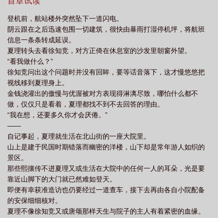
的条件。仅仅不到一个月，危机就化作了一次令人心惊的机遇。而
首章试读
囊
有趣的灵魂万里挑一是什么意思
漂亮皮囊番外篇免费阅读
漂亮皮囊by
这一切不过是付出了一个夏理。乖巧温驯的，不那样讨父母喜欢的
登机前，航站楼外突然坠下一道闪电。
夏理。“夏理，只要你听话，妈妈很快就会接你回家。”从这天起，夏
喻唯仪
漂亮皮囊by给我一粒盐结局是什么
漂亮皮囊 给我一粒盐
漂亮皮囊
阴云跟在之后迅速包围一切建筑，很快由暴雨打湿停机坪，将航班
理成为了徐知竞的所有物，谁也不能碰，谁也抢不走。-徐知竞傲慢
免费阅读
漂亮皮囊番外
漂亮皮囊by一粒盐
漂亮皮囊 给我一粒盐笔趣
信息一条条转成延误。
地以为夏理永远都会是自己手中的牵线玩偶。然而真正想要逃走的
夏理转头去看徐知竞，对方正倚在休息室的沙发里朝窗外望。
阁
漂亮皮囊by给我一粒盐免费阅读讲的什么
漂亮皮囊千千万下一句
漂亮
人哪是关得住的。夏理在某个寻常的夜晚彻底消失，哪怕徐知竞翻
“看我做什么？”
遍整座城市也没能再将他找回来。重逢已是三年后。熟悉的身影猝
皮囊简介
有趣灵魂万里挑一
漂亮皮囊by笔趣阁全文阅读
漂亮皮囊by我一
徐知竞问出这个问题时并没有回眸，要等话音落下，这才慢悠悠把
不及防闯入眼底。酒会散场，徐知竞眼睁睁看着夏理随另一个男人
粒盐讲的什么
漂亮皮囊程云级
漂亮皮囊by请给我一粒盐百度
漂亮皮囊by
视线移到夏理身上。
坐上一辆幻影。他骗了自己三年，所谓的余情未了不过是心有不
金钱浇灌出的傲慢与优渥被对方表现得淋漓尽致，哪怕什么都不
程云免费阅读极
漂亮皮囊by请给我一粒盐
有趣的灵魂
漂亮皮囊给我一粒
甘。可一切伪装终究随着夏理的出现而破碎。徐知竞嫉妒、愤懑、
做，仅仅只是看着，夏理都找不到不去回答的理由。
斯文崩盘。他无法自控地追了上去，紧紧攥住夏理的手腕，将日思
盐txt免费阅读
漂亮皮囊by
漂亮皮囊TXT
漂亮的皮囊千篇一律下一句是什
“我在想，还要多久你才会厌倦。”
夜想的人又一次压在了晦暗的角落。“你是不是就只有这点本事？！”
么呢
漂亮皮囊给我一粒盐txt百度
漂亮皮囊讲的什么
漂亮皮囊喻唯
——
“既然如此，还从我身边逃什么？”-三年后的重逢，夏理早已不像曾
仪
自记事起，夏理就生活在北山街的一座大院里。
漂亮皮囊程云极
漂亮皮囊给我一粒盐免费阅读
漂亮皮囊by给我一粒盐
经那样无措。他回眸，将指尖一寸寸从对方的掌心抽离。“徐知竞。”
山上是建于民国时期错落而幽密的洋楼，山下却是常年游人如织的
“我们之间……早就结束了吧？”————食用说明：1.1v1，双洁。
笔趣阁
漂亮皮囊by给我一粒盐多少字
景区。
2.受有点自毁倾向。3.攻前期没嘴，但占有欲爆棚，且狂给老婆花
那些熙攘传不进夏理又或生活在大院中的任何一人的耳朵，光是要
钱。4.主线是攻受爱情，支线有一点点豪门兴衰。5.海外背景，无原
靠近山脚下的大门就已然难如登天。
型。“我叫夏理。夏天的夏，真理的理。”“徐知竞。”
即便有幸获准造访也仍要经过一道查车，接下去再由各自小院配备
的安保细细核对。
夏理不像徐知竞又或唐颂那样天生与院子的主人有着紧密的血缘。