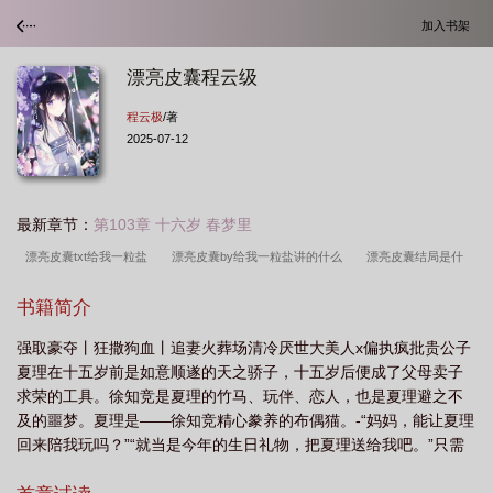
加入书架
漂亮皮囊程云级
程云极
/著
2025-07-12
最新章节：
第103章 十六岁 春梦里
漂亮皮囊txt给我一粒盐
漂亮皮囊by给我一粒盐讲的什么
漂亮皮囊结局是什
么
漂亮皮囊txt
漂亮皮囊给我一粒盐笔趣阁
漂亮皮囊by我老婆最漂
书籍简介
亮
漂亮皮囊千篇一律
漂亮皮囊剧透
漂亮皮囊by给我一粒盐讲的
漂亮
强取豪夺丨狂撒狗血丨追妻火葬场清冷厌世大美人x偏执疯批贵公子
的皮囊是什么意思
漂亮皮囊百度
漂亮皮囊讲的是什么
漂亮皮囊是BE还是
夏理在十五岁前是如意顺遂的天之骄子，十五岁后便成了父母卖子
HE结局
漂亮皮囊讲了什么
漂亮皮囊在线阅读
漂亮皮囊喻唯仪免费阅读笔
求荣的工具。徐知竞是夏理的竹马、玩伴、恋人，也是夏理避之不
趣阁
漂亮皮囊TXT给我一粒盐
漂亮皮囊推文
漂亮皮囊三个结局
漂亮皮
及的噩梦。夏理是——徐知竞精心豢养的布偶猫。-“妈妈，能让夏理
回来陪我玩吗？”“就当是今年的生日礼物，把夏理送给我吧。”只需
囊讲的什么故事
漂亮皮囊结局
漂亮皮囊by给我一粒盐讲了什么
漂亮皮囊
要一个夏理就能挽救岌岌可危的企业，夏家根本无法拒绝徐家开出
by我老婆最漂亮内容简介
漂亮皮囊by给我一粒盐百度
给我一粒盐漂亮皮