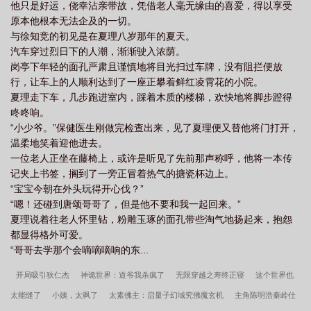
他只是好运，侥幸沾亲带故，凭借老人毫无缘由的喜爱，得以享受
原本他根本无法企及的一切。
与徐知竞的初见是在夏理八岁那年的夏天。
汽车穿过烈日下的人潮，渐渐驶入浓荫。
岗亭下年轻的面孔严肃且谨慎地将目光扫过车牌，没有阻拦便放
行，让车上的人顺利达到了一座正攀着鲜红凌霄花的小院。
夏理走下车，几步跑进室内，踩着木质的楼梯，欢快地将脚步蹬得
咚咚响。
“小少爷。”保健医生刚做完检查出来，见了夏理便又替他将门打开，
温柔地笑着迎他进去。
一位老人正坐在藤椅上，或许是听见了先前那声称呼，他将一本传
记夹上书签，搁到了一旁正冒着热气的搪瓷杯边上。
“宝宝今朝在外头玩得开心伐？”
“嗯！还碰到唐颂哥哥了，但是他不要和我一起回来。”
夏理说着往老人怀里钻，粉雕玉琢的面孔带些淘气地扬起来，抱怨
都显得格外可爱。
“哥哥去学那个会嘀嘀嘀响的东...
开局吸引狄仁杰
神诡世界：道爷我杀疯了
无限穿越之寿终正寝
这个世界也
太能缝了
小姨，太飒了
太素佛主：启量子幻域究佛魔玄机
主角陈明浩秦岭仕