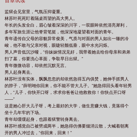
我好好的小娇妻怎么变了？哎，自己的媳妇儿除了惯着，是离还能
首章试读
费阅读
七零之辣妈当家百度
七零之辣妈当家无防盗
七零之辣妈当家免费全
咋滴？凑合过呗。是夜，林苏叶把女儿紧紧搂在怀里：你自己睡
监狱会见室里，气氛压抑凝重。
去，我不想生了。男人沉吟两秒，好吧，明天结扎去。孩子可以不
文
七零之辣妈当家笔趣阁
七零之辣妈当家 笔趣阁
七零之辣妈当家作者桃
林苏叶死死盯着隔桌而望的高大男人。
生，媳妇儿不能不抱。*林婉晴当初和薛明翊相亲，他临时出任务没
花露
七零之辣妈当家在线阅读
七零之辣妈当家txt百度
七零之辣妈当家
年长的头发全白，眉心皱着深深的川字，一双眼眸依然清亮犀利，
来，她嫌他太忙太冷便选了他战友，婚后她觉得薛明翊更帅更有前
多年军旅生涯让他脊背笔挺，他深深地凝望着对面的青年。
txt
七零之辣妈当家好看吗
七零之辣妈当家TXT免费阅读
七零之辣妈当家全
途，如果选择他，人生就会大不同。看着菟丝花堂妹嫁给年轻有为
青年遗传自父母的容貌异常俊美，气质与对面的男人如出一辙的冷
的薛明翊，她越发难以忍受。就好像本来属于自己的幸福，被
文免费阅读
七零之辣妈当家by桃花露
七零之辣妈当家番外
七零之辣妈当
峻，他不敢与父亲对视，眼睫轻颤低垂，眼中水光闪烁。
人……偷走了。好在男人似乎对她有情，在她困难之际就会伸出援
家桃花露
男人声音低沉沙哑，“你妹妹情况见好，我带着她去给你母亲和弟弟
手，她想，他定然也遗憾当初的错过，对她念念不忘她忍不住精心
扫了墓，你要洗心革面，争取早日出狱。”
打扮，去林苏叶跟前炫耀，林苏叶冷眼看她秀优越：林婉晴，你还
青年微微动容，却依然沉默无言。
钱！【女主是土著，没文化，努力提高自己和孩子一起学习。男主
男人起身离去。
专一，没有乱七八糟的事儿，借钱是以为战友治病，不是原书说的
林苏叶没有实体，飘飘忽忽的却依然急得五内俱焚，她伸手抓男人
烂好人充大头。婆婆更不完美。本文主题是女主一家子的温馨快乐
的脖子，“薛明翊你回来，你不能不管大儿子。”她急得回头看年轻男
生活，没有大女主事业线，没有暴富买房发家，为了趣味肯定有一
人，“儿子，你快开口呀，求求你爸爸让他救救你！你快点开口呀
些小极品，女主不为虐渣撕逼所以不会有太大的极品。】【谢绝雌
——”
竞、男女对立等话题，主角需要亲人、朋友，也需要竞争者和对立
这是她心肝大儿子呀，考上最好的大学，做生意赚大钱，竟落得个
者，坏人就是坏人，不分男女性别！弃坑随意，不用告知，也不需
坐十几年牢的下场。
要指点写作，因为风格已经成型无法更改，影响大部分读者阅读氛
青年却缓缓起身，也跟着狱警转身离去。
围的留言会删掉哈。见谅，祝阅读愉快，不愉快就弃坑啦~】【身娇
林苏叶感觉自己被劈成两半，她急得仿佛要烟消云散，大喊着朝离
力微绝美辣妈X高大挺拔俊冷虎爸】
开的男人冲过去，“你回来，回来！”