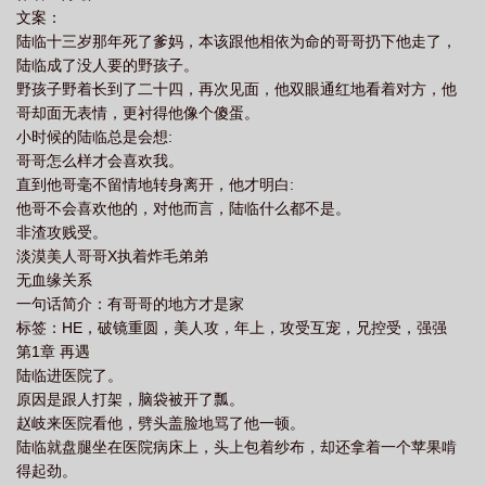
文案：
需签证怎么办理
过境by明顾
过境英文
过境千帆仍有梦
过境香港可以
陆临十三岁那年死了爹妈，本该跟他相依为命的哥哥扔下他走了，
带多少香烟
过境三四五打一准确数字
过境需签证是什么意思
过境路段是什
陆临成了没人要的野孩子。
么意思
眉眼清扬是少年
过境电影
过境签
野孩子野着长到了二十四，再次见面，他双眼通红地看着对方，他
哥却面无表情，更衬得他像个傻蛋。
小时候的陆临总是会想:
哥哥怎么样才会喜欢我。
直到他哥毫不留情地转身离开，他才明白:
他哥不会喜欢他的，对他而言，陆临什么都不是。
非渣攻贱受。
淡漠美人哥哥X执着炸毛弟弟
无血缘关系
一句话简介：有哥哥的地方才是家
标签：HE，破镜重圆，美人攻，年上，攻受互宠，兄控受，强强
第1章 再遇
陆临进医院了。
原因是跟人打架，脑袋被开了瓢。
赵岐来医院看他，劈头盖脸地骂了他一顿。
陆临就盘腿坐在医院病床上，头上包着纱布，却还拿着一个苹果啃
得起劲。