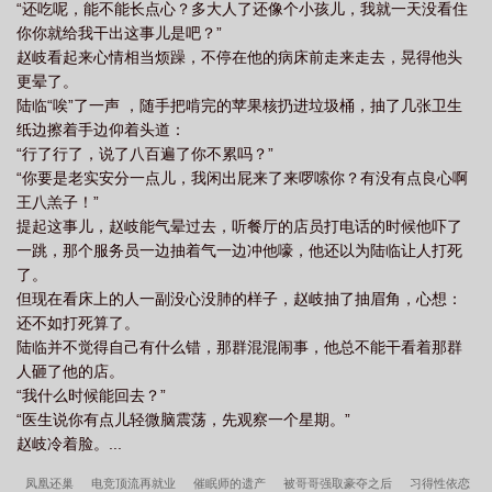
“还吃呢，能不能长点心？多大人了还像个小孩儿，我就一天没看住
你你就给我干出这事儿是吧？”
赵岐看起来心情相当烦躁，不停在他的病床前走来走去，晃得他头
更晕了。
陆临“唉”了一声 ，随手把啃完的苹果核扔进垃圾桶，抽了几张卫生
纸边擦着手边仰着头道：
“行了行了，说了八百遍了你不累吗？”
“你要是老实安分一点儿，我闲出屁来了来啰嗦你？有没有点良心啊
王八羔子！”
提起这事儿，赵岐能气晕过去，听餐厅的店员打电话的时候他吓了
一跳，那个服务员一边抽着气一边冲他嚎，他还以为陆临让人打死
了。
但现在看床上的人一副没心没肺的样子，赵岐抽了抽眉角，心想：
还不如打死算了。
陆临并不觉得自己有什么错，那群混混闹事，他总不能干看着那群
人砸了他的店。
“我什么时候能回去？”
“医生说你有点儿轻微脑震荡，先观察一个星期。”
赵岐冷着脸。...
凤凰还巢
电竞顶流再就业
催眠师的遗产
被哥哥强取豪夺之后
习得性依恋