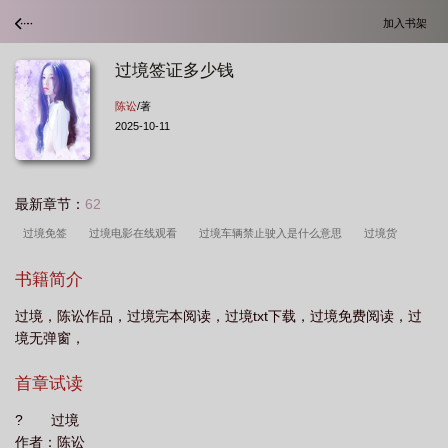
加入书架
过境签证多少钱
陈讼
/著
2025-10-11
最新章节：
62
过境免签
过境电影在线观看
过境车辆禁止驶入是什么意思
过境货
物
过境点关闭致加沙药品短缺
过境通行权
过境签是在机场办理吗
过境
书籍简介
香港可以带多少现金
过境贸易
过境三四五打一准确生肖
过境电影完整
过境，陈讼作品，过境完本阅读，过境txt下载，过境免费阅读，过
版
过境歌词
过境千帆皆不是
过境免签国家
过境韩国需要签证吗
过
境无弹窗，
境签证是什么意思
过境签证如何办理
过境签怎么办
过境车辆是什么意
思?
过境是什么意思
过境签是什么意思
过境签证多少钱
过境by明顾资
首章试读
源
过境通行制度
过境货车禁行什么意思
过境车辆
过境免签政策
过
? 过境
境明顾
过境关税
过境的风
过境签办理麻烦吗
过尽千帆仍有梦
过境
作者：陈讼