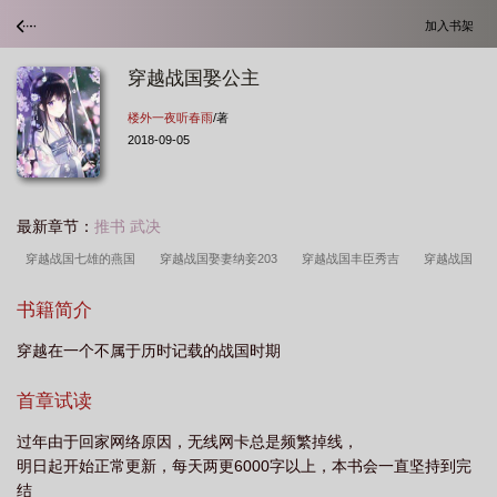
加入书架
穿越战国娶公主
楼外一夜听春雨
/著
2018-09-05
最新章节：
推书 武决
穿越战国七雄的燕国
穿越战国娶妻纳妾203
穿越战国丰臣秀吉
穿越战国
之大秦军师
穿越战国孙膑的
穿越战国成商鞅弟子
穿越战国之赵国天
书籍简介
下
穿越战国之今川不息
穿越战国娶妻纳妾全集免费观看
穿越战国赵为
穿越在一个不属于历时记载的战国时期
王
穿越战国强秦的
穿越战国燕国开发东北的
穿越战国七雄时期的
穿越
战国娶妻纳妾越变越强最新
穿越战国成为吴起
穿越战国年代
穿越战国宁
首章试读
宁
穿越战国秦国
穿越战国吾乃嬴稷
穿越战国后我把老婆捡回家
穿越战
过年由于回家网络原因，无线网卡总是频繁掉线，
国炮灰
穿越战国沙雕动画
穿越战国之我是武田盛信
穿越战国背尸
穿越
明日起开始正常更新，每天两更6000字以上，本书会一直坚持到完
到战国
穿越战国织田信秀
穿越战国成流民
穿越战国郑国一统天下
穿越
结