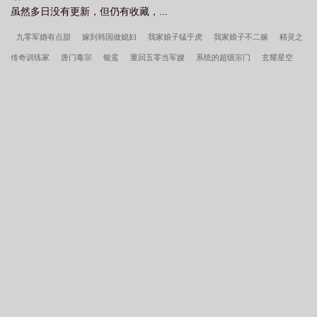
虽然多日没有更新，但仍有收藏，...
战国时代的
穿越战国成为义渠王
穿越战国从婴儿开始崛起
穿越战国魏国变
法争霸的
穿越战国历史
穿越战国成为秦孝公的
穿越战国张牧羊经典免费阅
九零军婚有点甜
嫁到韩国做媳妇
我家娘子猛于虎
我家娘子不二嫁
精灵之
读
穿越战国之老秦人
穿越战国之我是织田
穿越战国强行立国
穿越战国
传奇训练家
唐门毒宗
银鸾
重回五零当军嫂
系统的超级宗门
玄耀星空
之神级系统
穿越战国拜师李牧的
穿越战国娶公主
穿越战国之我帮秦国逆袭
美漫之英雄殖装
超凡玩家
异界召唤之千古群雄
民国谍影
将门凤华
我的
了
穿越战国的风流诸候
穿越战国之我是齐王建 yhk很优秀
穿越战国宇智波
外挂是只鬼
逆流2004
军少的神医甜妻
最强妖锋
裙上之臣
清妖
星之
一族的
虾仁穿越战国
穿越战国之我是楚王
穿越战国之我是李牧
穿越战
途
韩春雪李曼玉全文无删减
主角韩春雪李曼玉完整阅读无删减全文
韩春雪李
国今川不息
穿越战国大秦变法
穿越战国成赵括的
穿越战国 赵铭
穿越
曼玉一顾佳人笔趣阁
美漫地狱之主
年代1959带全家做城里人
镇龙棺，阎王
战国一统天下
蜡笔小新穿越战国
穿越战国宋国宋康王
有没有穿越战国
命
伪像报告
吞天妖帝
的
主角穿越战国
穿越战国时期
穿越战国长平之战的
穿越战国之魏
国
穿越战国开局一块地
穿越战国之韩国再起
穿越战国末年的
穿越战国
之吴国再起
穿越战国周天子重生
穿越战国从婴儿开始崛起免费
女主穿
越
穿越战国成为赵括的
柱斑之子穿越战国
穿越战国的
我娶妻纳妾越变
越强短剧
我娶妻纳妾越变越强
开局直面白起
穿越战国我信陵此次要当
王
穿越战国我是魏武侯魏击
穿越战国自立为王的
穿越战国我是大秦丞
相
穿越战国韩国的
我娶妻纳妾
穿越战国成为楚国公子的
穿越战国一统