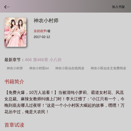
加入书架
神农小村师
东郊府尹
/著
2017-02-12
最新章节：
466 第466章 小八卦
神农小村师
神农小村医txt
神农小医仙在线阅读
神农小医仙全文免费阅读
无广告义
神农小村医 起点
神农小医仙免费阅读
神农小村医 黑咖啡
神
书籍简介
农小村医 东郊府尹
神农小村医TXT全本
神医小神农
神农小村医 酷匠
【免费火爆，10万人追看！】当被清纯小萝莉、霸道女村花、风流
网
神农小村医无弹窗
乡村神医小神农
最强小村医
神农小村医免费阅
女总裁、麻辣女教师纠缠上门时！李大江懵了：“小江只有一个，今
读
神农小神医全文免费阅读e
神农小村医 笔趣阁
神农小村医TXT免费阅读
晚到底去哪儿过夜呀！”这是一个小小村医大崛起的故事，嘿嘿！万
最新章节
神农小村医 我是熊熊
神农小医仙百科
神农小医仙
神农小医
花丛中过，俺是大农民！
生
神农小医仙全文免费阅
神农小村医 梦畅文学
神农小村医免费阅读全
首章试读
文
神农小村医陈铁柱
神农小村医全集哪里看
神农小村医短剧
神农小医