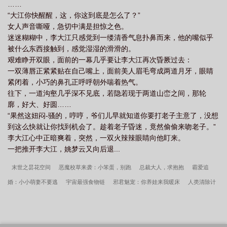
……
“大江你快醒醒，这，你这到底是怎么了？”
女人声音嘶哑，急切中满是担惊之色。
迷迷糊糊中，李大江只感觉到一缕清香气息扑鼻而来，他的嘴似乎
被什么东西接触到，感觉湿湿的滑滑的。
艰难睁开双眼，面前的一幕几乎要让李大江再次昏厥过去：
一双薄唇正紧紧贴在自己嘴上，面前美人眉毛弯成两道月牙，眼睛
紧闭着，小巧的鼻孔正呼呼朝外喘着热气。
往下，一道沟壑几乎深不见底，若隐若现于两道山峦之间，那轮
廓，好大、好圆……
“果然这妞闷-骚的，哼哼，爷们儿早就知道你要打老子主意了，没想
到这么快就让你找到机会了。趁着老子昏迷，竟然偷偷来吻老子。”
李大江心中正暗爽着，突然，一双火辣辣眼睛向他盯来。
一把推开李大江，姚梦云又向后退...
末世之昙花空间
恶魔校草来袭：小笨蛋，别跑
总裁大人，求抱抱
霸爱追
婚：小小萌妻不要逃
宇宙最强食物链
邪君魅宠：你养娃来我暖床
人类清除计
划
女混子的青春
快穿之永世相随
小精灵观察日记
来自末世[星际]
仙界淘
宝店
魔兽之灰烬使者
男神暗恋日记
嘿！龙君请稍等
一品天师
致宾利小
姐[傲慢与偏见]
男神二选一
快穿之虐渣手册
少将修真日常
清妖
星之途