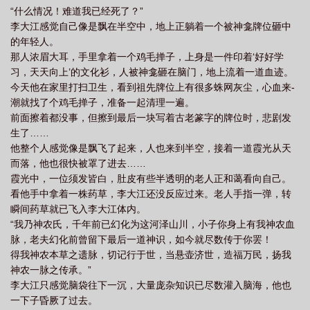
“什么情况！难道我已经死了？”
仙笔趣阁
李大江感觉自己像是飘在半空中，地上正躺着一个被神龛牌位砸中
的年轻人。
那人浓眉大耳，手里拿着一个鸡毛掸子，上身是一件印着‘好好学
习，天天向上’的文化衫，人被神龛砸在脑门，地上流着一道血迹。
今天他在家里打扫卫生，看到祖先牌位上有很多蛛网灰尘，心血来-
潮就找了个鸡毛掸子，准备一起清理一遍。
前面擦着都没事，但擦到最后一块写着古老篆字的牌位时，悲剧发
生了……
他整个人感觉像是飘飞了起来，人也来到半空，接着一道霞光从天
而落，他也很快被罩了进去……
霞光中，一位须发皆白，肚皮有些半透明的老人正和蔼看向自己。
看他手中拿着一株药草，李大江还没反应过来。老人手指一弹，转
瞬间药草就已飞入李大江体内。
“我乃神农氏，千年前已幻化为这河泽山川，小子你身上有我神农血
脉，老夫幻化前曾留下最后一道神识，如今就尽数传于你罢！
得我神农本草之遗脉，切记行于世，当悬壶济世，造福万民，扬我
神农一脉之传承。”
李大江只感觉脑袋往下一沉，大量庞杂知识已尽数灌入脑海，他也
一下子昏厥了过去。