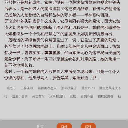
不那并不是雕刻成的。索拉记得有一位萨满祭司曾在检视这把斧头
后表示，是一种强大的魔法造就了这把双刃战斧。有传言称创造这
把战斧的人是曾经的自然和丛林的守护者——半神塞纳留斯。
无论这把斧头到底是什么来头，它显然附有强大的魔法，因为它如
流火划过夜空般轻易地斩断了敌人的利刃和铠甲。耀眼的邪恶橙色
火焰相继从一个个倒在战斧之下的恶魔身上如喷泉般喷溅而出。
一股暗淡的翠绿色灵气突然覆盖过了一切，它盖过了恶魔的烈焰，
甚至盖过了那位勇敢的战士。几缕淡蓝色的光从中穿透而出，彷如
梦境一般，虚虚实实，飘飘渺渺。然而索拉无心为这神秘而美丽的
景象惊叹：为了寻求一条可以穿越这峡谷到对岸的路，她的焦虑一
刻不停地增长着。
这时，一个新的耀眼的人形在兽人左后侧显现出来。那是一个令人
惊讶的存在。他身形高大，肤色紫黑，索拉知道，那...
狼之心
三界圣尊
轻捻薰衣恋人
那年桃花开
重生1979
重生之风流天下
行
逍遥小贵婿
死亡货车
冰帝校园行
恋栈
爱的补偿
抱枕的薰香
巨
龙时代
超级师母
代替品
躁动的情妇
从魔改九门开始：掀起万古变局
傀
儡的交易
穿越之胭脂大宋
此刻，我为原始人之王
许言周京延死遁的第二年周
总疯了完整版
斗罗：穿成宁荣荣的妹妹一路成神
我有特殊的升官技巧
开局停
首 页
目录
阅读