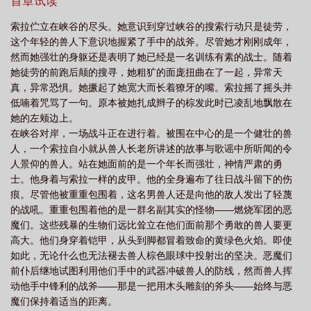
大，开始入侵整个艾泽拉斯的物质世界，面对一个没有实体而只出
首章试读
狂号
怒风的沸腾符咒和阴谋饰物
怒风防战
怒风之王怪兽
怒风网剧在线
现在梦中的恐怖敌人的袭击，全世界的命运将坐落在一位失联已久
索拉伫立在峡谷的尽头。她意识到穿过峡谷的搜索行动只是徒劳，
的大德鲁伊身上amp;hellip;amp;hellip;
观看免费
怒风网剧
怒风网剧最新消息
怒风头巾
怒风什么意思
怒风
这个年轻的兽人下意识地握紧了手中的战斧。尽管她才刚刚成年，
逆袭
怒风岛
怒风伊利丹
怒风 英文
怒风雷五雷化极手
怒风山脉在
然而她强壮的身躯还是表明了她已经是一名训练有素的战士。随着
她徒劳的前跑后颠的搜寻，她粗犷的面庞扭曲在了一起，异常天
哪钓鱼
怒风雷百度百科
怒风男孩
怒风雪全部作品
怒风短剧
捕风捉
真，异常恐惧。她撅起了她宽大而长着獠牙的嘴。索拉摇了摇头并
影
怒风捉影
怒风百度百科
怒风少年
怒风助手脚本
怒风山脉钓
低喃着咒骂了一句。原本被她扎成辫子的棕发此时已凌乱地飘散在
鱼
怒风龙
怒风 电视剧 在线观看
怒风短剧免费播放
怒风电视剧全集免
她的左颊边上。
在峡谷对岸，一场战斗正在进行着。被围在中心的是一个健壮的兽
费观看
怒风腾天的意思是什么
怒风电视剧
怒风的沸腾符咒和尖刺颈
人，一个索拉自小就从兽人长老所讲述的故事与歌谣中所听闻的令
饰
伊利丹怒风
怒风雷
怒风护手
怒风的沸腾符咒和萨迪斯项圈
怒风
人景仰的兽人。站在她面前的是一个年长而强壮，神情严肃的勇
结局
怒风雷打得过帝释天吗
怒风英文
怒风倾涛
怒风之王
怒风
士。他身着与索拉一样的皮甲。他的全身遍布了往日战斗留下的伤
侠
痕。尽管他被重重包围着，这名男兽人还是向他的敌人发出了轻蔑
怒风雷为啥要杀帝释天
怒风影视
鸣潮囚中怒风
怒风雷和帝释
的战吼。重重包围着他的是一群名副其实的怪物——燃烧军团的恶
天
怒风如解意
魔们。这些残暴的生物们远比耸立在他们面前那个勇敢的兽人要更
高大。他们身穿着铠甲，从头到脚都冒着致命的黄绿色火焰。即使
如此，无论什么也无法褪去兽人棕色眼球中投射出的坚决。恶魔们
前仆后继地试图利用他们手中的武器冲破兽人的防线，然而兽人挥
动他手中锋利的战斧——那是一把用木头雕刻的斧头——始终与恶
魔们保持着适当的距离。