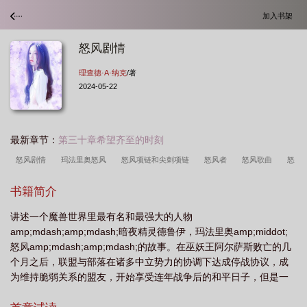
加入书架
怒风剧情
理查德·A·纳克
/著
2024-05-22
最新章节：
第三十章希望齐至的时刻
怒风剧情
玛法里奥怒风
怒风项链和尖刺项链
怒风者
怒风歌曲
怒
风兄弟
怒风狂卷沙万里
玛法里奥·怒风
怒风徽记之戒
魔兽世界伊利丹
书籍简介
怒风
怒风的意思
怒风助手
怒风腾天
怒风雪免费阅读全文笔趣阁
怒
讲述一个魔兽世界里最有名和最强大的人物
风猎手英雄大对决
怒风是什么意思
怒风网剧演员表
怒风的沸腾符咒属
amp;mdash;amp;mdash;暗夜精灵德鲁伊，玛法里奥amp;middot;
性
怒风大导师
怒风套装效果
怒风在线观看
怒风套
怒风演员
怒风amp;mdash;amp;mdash;的故事。在巫妖王阿尔萨斯败亡的几
表
怒风对仗什么
怒风洗车机
怒风高压清洗机
怒风套装
怒风
个月之后，联盟与部落在诸多中立势力的协调下达成停战协议，成
为维持脆弱关系的盟友，开始享受连年战争后的和平日子，但是一
歌
怒风的沸腾符咒
怒风短剧免费观看
怒风的沸腾护符
怒风长靴
炉
个潜藏已久的邪恶已经悄悄的升起。翡翠噩梦的势力突然剧烈的扩
石传说伊利丹怒风
怒风护腕
怒风套装掉落
怒风网剧什么时候上映
怒风