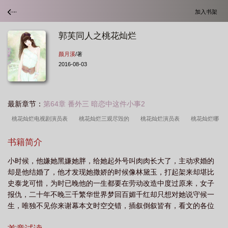
加入书架
郭芙同人之桃花灿烂
颜月溪
/著
2016-08-03
最新章节：
第64章 番外三 暗恋中这件小事2
桃花灿烂电视剧演员表
桃花灿烂三观尽毁的
桃花灿烂演员表
桃花灿烂哪
一集为艺术献身了
桃花灿烂电影演员表
桃花灿烂厂花是谁演的
桃花灿烂
书籍简介
豆瓣
桃花灿烂李梦
桃花灿烂电影沈可文
桃花灿烂大结局
桃花灿烂哪年
小时候，他嫌她黑嫌她胖，给她起外号叫肉肉长大了，主动求婚的
拍的
桃花灿烂两点在哪一集
桃花灿烂亮点
桃花灿烂水香演员是谁
桃花
却是他结婚了，他才发现她撒娇的时候像林黛玉，打起架来却堪比
灿烂主题曲
桃花灿烂每个人结局
桃花灿烂星子第一个男是谁
桃花灿烂电影
史泰龙可惜，为时已晚他的一生都要在劳动改造中度过原来，女子
剧情
桃花灿烂结局太难过了
桃花灿烂最劲爆的那段时间
桃花灿烂电视剧剧
报仇，二十年不晚三千繁华世界梦回百媚千红却只想对她说守候一
生，唯独不见你来谢幕本文时空交错，插叙倒叙皆有，看文的各位
情介绍
桃花灿烂拼音
桃花灿烂 颜月溪 txt
桃花灿烂打针是哪一集
桃花
请自动联系上下文，看不明白的地方也可以给本人留言，知无不言
灿烂百度百科
桃花灿烂 张帆
桃花灿烂两点在几集
桃花灿烂分集剧情介