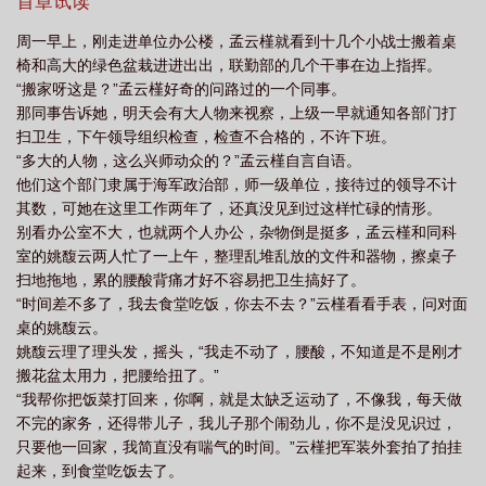
言无不尽，更新有保障，绝无弃坑。本文将于12月3日入V，长评和
首章试读
绍
桃花灿烂的日子
桃花灿烂全部演员表
桃花灿烂电影水香扮演者叫什
25字以上短评送积分。我的另一篇新文：同系列完结文：收藏作者
周一早上，刚走进单位办公楼，孟云槿就看到十几个小战士搬着桌
请点这里→→**时间的玫瑰**
么
桃花灿烂梁静
桃花灿烂全集免费观看
桃花灿烂张帆百科
桃花灿烂电
椅和高大的绿色盆栽进进出出，联勤部的几个干事在边上指挥。
影泼水女的是谁演的
郭芙同人之桃花灿烂
桃花灿烂剧情介绍
桃花灿烂电视
“搬家呀这是？”孟云槿好奇的问路过的一个同事。
那同事告诉她，明天会有大人物来视察，上级一早就通知各部门打
剧免费观看完整版
桃花灿烂大呲花是谁扮演的
桃花灿烂完整版电影多少分
扫卫生，下午领导组织检查，检查不合格的，不许下班。
钟
桃花灿烂演员表介绍大全
桃花灿烂电视剧免费观看
桃花灿烂的诗
“多大的人物，这么兴师动众的？”孟云槿自言自语。
句
初见桃花
桃花灿烂露两点上映了吗
桃花灿烂作者
桃花灿烂完整版电
他们这个部门隶属于海军政治部，师一级单位，接待过的领导不计
其数，可她在这里工作两年了，还真没见到过这样忙碌的情形。
影
桃花灿烂是什么意思
桃花灿烂海棠红
桃花灿烂的意思
桃花灿烂演员
别看办公室不大，也就两个人办公，杂物倒是挺多，孟云槿和同科
表全部名单
桃花灿烂在线观看完整版电视剧
桃花灿烂颜月溪
桃花灿烂电视
室的姚馥云两人忙了一上午，整理乱堆乱放的文件和器物，擦桌子
连续剧免费观看
桃花灿烂片头曲
扫地拖地，累的腰酸背痛才好不容易把卫生搞好了。
“时间差不多了，我去食堂吃饭，你去不去？”云槿看看手表，问对面
桌的姚馥云。
姚馥云理了理头发，摇头，“我走不动了，腰酸，不知道是不是刚才
搬花盆太用力，把腰给扭了。”
“我帮你把饭菜打回来，你啊，就是太缺乏运动了，不像我，每天做
不完的家务，还得带儿子，我儿子那个闹劲儿，你不是没见识过，
只要他一回家，我简直没有喘气的时间。”云槿把军装外套拍了拍挂
起来，到食堂吃饭去了。