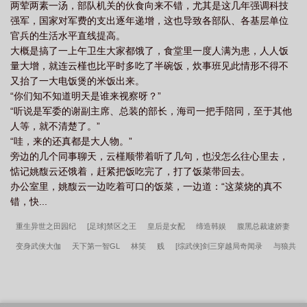
两荤两素一汤，部队机关的伙食向来不错，尤其是这几年强调科技
强军，国家对军费的支出逐年递增，这也导致各部队、各基层单位
官兵的生活水平直线提高。
大概是搞了一上午卫生大家都饿了，食堂里一度人满为患，人人饭
量大增，就连云槿也比平时多吃了半碗饭，炊事班见此情形不得不
又抬了一大电饭煲的米饭出来。
“你们知不知道明天是谁来视察呀？”
“听说是军委的谢副主席、总装的部长，海司一把手陪同，至于其他
人等，就不清楚了。”
“哇，来的还真都是大人物。”
旁边的几个同事聊天，云槿顺带着听了几句，也没怎么往心里去，
惦记姚馥云还饿着，赶紧把饭吃完了，打了饭菜带回去。
办公室里，姚馥云一边吃着可口的饭菜，一边道：“这菜烧的真不
错，快...
重生异世之田园纪
[足球]禁区之王
皇后是女配
缔造韩娱
腹黑总裁逮娇妻
变身武侠大伽
天下第一智GL
林笑
贱
[综武侠]剑三穿越局奇闻录
与狼共
枕，恶魔王爷从了我！
凤谋天下
女配不是想当就能当
老宅恩仇
史上年轻的
女少校
[红楼]林家兆年
九星龙脉
偷心总裁不好惹
晚婚厚宠，邪少强占惹火
妻
强欢，总裁太邪恶！
我以力服仙
李春桃周志军小说笔趣阁
长生天阙