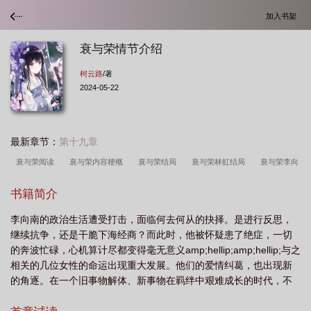
加入书架
衰与荣情节介绍
柯云路
/著
2024-05-22
最新章节：
第十九章
衰与荣阅读
衰与荣内容梗概
衰与荣结局
衰与荣林虹结局
衰与荣李向
南与林虹
衰与荣 柯云路在线阅读
衰与荣故事梗概
衰与荣 柯云路
衰与
书籍简介
荣 百度盘
衰与荣电视剧
衰与荣豆瓣
衰与荣在线阅读
衰与荣柯云
李向南的政治生活遭受打击，面临何去何从的抉择。是进行反思，
路
衰与荣中李向南与顾晓莉
衰与荣柯云路正版
衰与荣TXT
衰与荣写的
继续抗争，还是干脆下海经商？而此时，他被怀疑患了绝症，一切
是什么?有多少页
衰与荣(原版)在线阅读
衰与荣情节介绍
衰与荣李向南结
的奔波忙碌，心机算计尽都变得毫无意义amp;hellip;amp;hellip;与之
局
衰与荣全新正版
相关的几位女性的命运出现重大发展。他们的爱情纠葛，也出现新
的角逐。在一个旧事物解体、新事物在羁绊中艰难成长的时代，不
同人物的命运正发生着沉与浮、衰与荣的变化amp;hellip;amp;hellip;