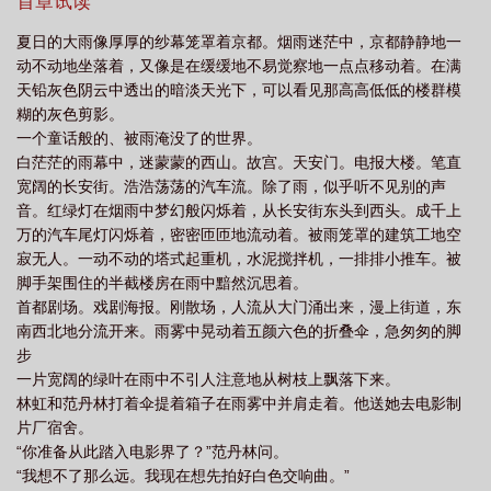
天者，夜昼；地者，衰荣；人者，灭生amp;hellip;amp;hellip;
首章试读
夏日的大雨像厚厚的纱幕笼罩着京都。烟雨迷茫中，京都静静地一
动不动地坐落着，又像是在缓缓地不易觉察地一点点移动着。在满
天铅灰色阴云中透出的暗淡天光下，可以看见那高高低低的楼群模
糊的灰色剪影。
一个童话般的、被雨淹没了的世界。
白茫茫的雨幕中，迷蒙蒙的西山。故宫。天安门。电报大楼。笔直
宽阔的长安街。浩浩荡荡的汽车流。除了雨，似乎听不见别的声
音。红绿灯在烟雨中梦幻般闪烁着，从长安街东头到西头。成千上
万的汽车尾灯闪烁着，密密匝匝地流动着。被雨笼罩的建筑工地空
寂无人。一动不动的塔式起重机，水泥搅拌机，一排排小推车。被
脚手架围住的半截楼房在雨中黯然沉思着。
首都剧场。戏剧海报。刚散场，人流从大门涌出来，漫上街道，东
南西北地分流开来。雨雾中晃动着五颜六色的折叠伞，急匆匆的脚
步
一片宽阔的绿叶在雨中不引人注意地从树枝上飘落下来。
林虹和范丹林打着伞提着箱子在雨雾中并肩走着。他送她去电影制
片厂宿舍。
“你准备从此踏入电影界了？”范丹林问。
“我想不了那么远。我现在想先拍好白色交响曲。”