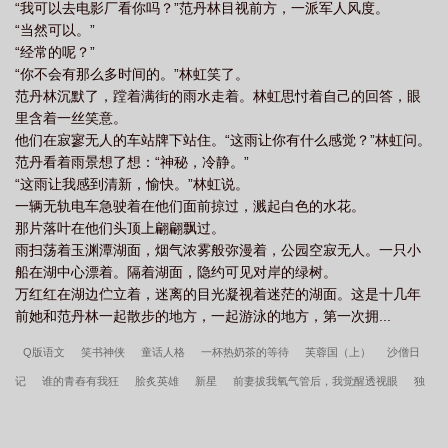
“我可以去电影厂看你吗？”范丹林目视前方，一派军人风度。
“当然可以。”
“经常的呢？”
“你不会有那么多时间的。”林虹笑了。
范丹林沉默了，蹚着满街的雨水走着。林虹思忖着自己的回答，眼
里含着一丝笑意。
他们在寂寥无人的车站牌下站住。“这雨让你有什么感觉？”林虹问。
范丹看着雨景想了想：“神秘，冷静。”
“这雨让我感到清新，愉快。”林虹说。
一辆无轨电车急驶着在他们面前掠过，溅起白色的水花。
那片落叶在他们头顶上翩翩飘过。
雨扫荡着玉渊潭湖面，烟气浓雾般弥漫着，公园空寂无人。一只小
船在湖中心漂着。隔着湖面，隐约可见对岸的绿树。
万红红在湖边伫立着，迷离的目光凝视着迷茫的湖面。这是十几年
前她和范丹林一起散步的地方，一起游泳的地方，第一次拥...
Q版语文
笑书神侠
童话人格
一杯热奶茶的等待
芙蓉国（上）
沙僧日
记
谁的青舂有我狂
脍炙英雄
新星
前妻拔我氧气管后，我觉醒透视眼
独
立韩秋
醉眼看金庸
47楼207
东博书院
芙蓉国（下）
匹马西风
沙僧日
记2：盛开的师傅
龙年档案
47楼万岁
口号万岁
清妖
星之途
韩春雪李