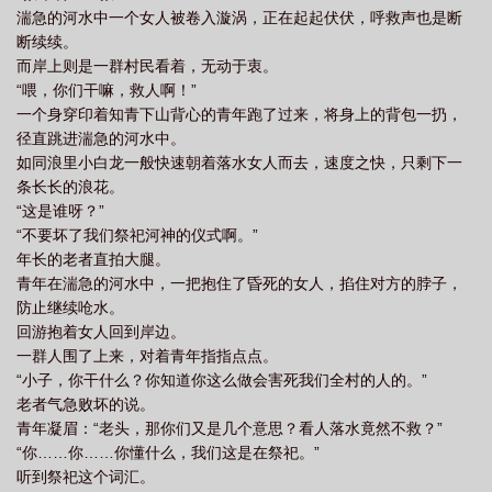
湍急的河水中一个女人被卷入漩涡，正在起起伏伏，呼救声也是断
断续续。
而岸上则是一群村民看着，无动于衷。
“喂，你们干嘛，救人啊！”
一个身穿印着知青下山背心的青年跑了过来，将身上的背包一扔，
径直跳进湍急的河水中。
如同浪里小白龙一般快速朝着落水女人而去，速度之快，只剩下一
条长长的浪花。
“这是谁呀？”
“不要坏了我们祭祀河神的仪式啊。”
年长的老者直拍大腿。
青年在湍急的河水中，一把抱住了昏死的女人，掐住对方的脖子，
防止继续呛水。
回游抱着女人回到岸边。
一群人围了上来，对着青年指指点点。
“小子，你干什么？你知道你这么做会害死我们全村的人的。”
老者气急败坏的说。
青年凝眉：“老头，那你们又是几个意思？看人落水竟然不救？”
“你……你……你懂什么，我们这是在祭祀。”
听到祭祀这个词汇。