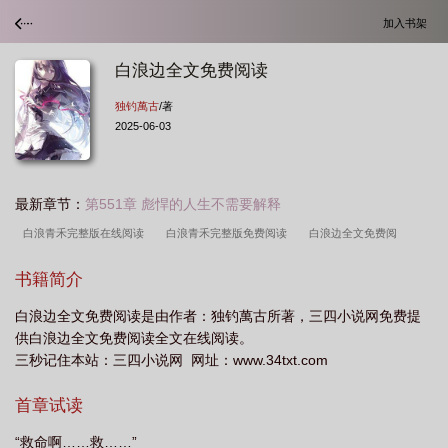
加入书架
白浪边全文免费阅读
独钓萬古
/著
2025-06-03
最新章节：
第551章 彪悍的人生不需要解释
白浪青禾完整版在线阅读
白浪青禾完整版免费阅读
白浪边全文免费阅
读
白浪边全文在线阅读
白浪浪
白浪青禾完整版
白浪青天照样子写词语
书籍简介
怎么写
白浪边长篇
例白浪 青天
白浪边在线阅读
白浪边全文免费阅读是由作者：独钓萬古所著，三四小说网免费提
供白浪边全文免费阅读全文在线阅读。
三秒记住本站：三四小说网 网址：www.34txt.com
首章试读
“救命啊……救……”